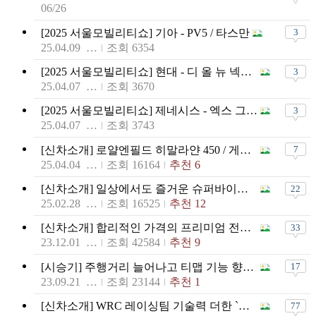
06/26
[2025 서울모빌리티쇼] 기아 - PV5 / 타스만
3
25.04.09 17:20
조회 6354
[2025 서울모빌리티쇼] 현대 - 디 올 뉴 넥쏘 / 아이오닉 6
3
25.04.07 17:13
조회 3670
[2025 서울모빌리티쇼] 제네시스 - 엑스 그란 쿠페 / 엑스 그란 컨버터블
3
25.04.07 16:35
조회 3743
[신차소개] 로얄엔필드 히말라얀 450 / 게릴라 450
7
25.04.04 14:41
조회 16164
추천 6
[신차소개] 일상에서도 즐거운 슈퍼바이크, 두카티 뉴 파니갈레 V2 S
22
25.02.28 16:41
조회 16525
추천 12
[신차소개] 합리적인 가격의 프리미엄 전기SUV, 볼보 EX30
33
23.12.01 11:46
조회 42584
추천 9
[시승기] 주행거리 늘어나고 티맵 기능 향상된 2024 볼보 C40 / S60
17
23.09.21 12:02
조회 23144
추천 1
[신차소개] WRC 레이싱팀 기술력 더한 `토요타 GR86`
77