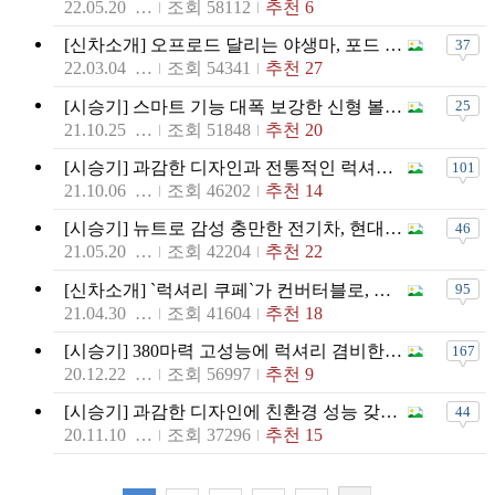
22.05.20 16:17
조회 58112
추천 6
[신차소개] 오프로드 달리는 야생마, 포드 브롱코
37
22.03.04 18:00
조회 54341
추천 27
[시승기] 스마트 기능 대폭 보강한 신형 볼보 XC60 B6
25
21.10.25 15:02
조회 51848
추천 20
[시승기] 과감한 디자인과 전통적인 럭셔리의 공존, 렉서스 뉴 ES300h
101
21.10.06 17:50
조회 46202
추천 14
[시승기] 뉴트로 감성 충만한 전기차, 현대 아이오닉5
46
21.05.20 11:54
조회 42204
추천 22
[신차소개] `럭셔리 쿠페`가 컨버터블로, 렉서스 LC500 컨버터블
95
21.04.30 14:56
조회 41604
추천 18
[시승기] 380마력 고성능에 럭셔리 겸비한 제네시스 GV70
167
20.12.22 15:58
조회 56997
추천 9
[시승기] 과감한 디자인에 친환경 성능 갖춘 `디 올 뉴 투싼 하이브리드`
44
20.11.10 16:31
조회 37296
추천 15