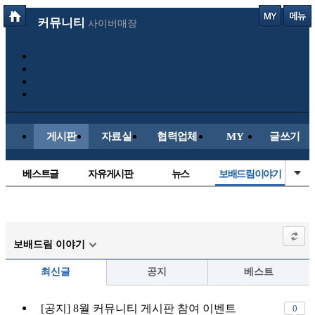
커뮤니티
사이버매장
게시판
자료실
협력업체
MY
글쓰기
베스트글
자유게시판
뉴스
보배드림이야기
정치/시사
시배목
유명인의차
성인게시판
국내야구
해외야구
해외축구
국내축구
보배드림 이야기
최신글
공지
베스트
[공지] 8월 커뮤니티 게시판 참여 이벤트
0