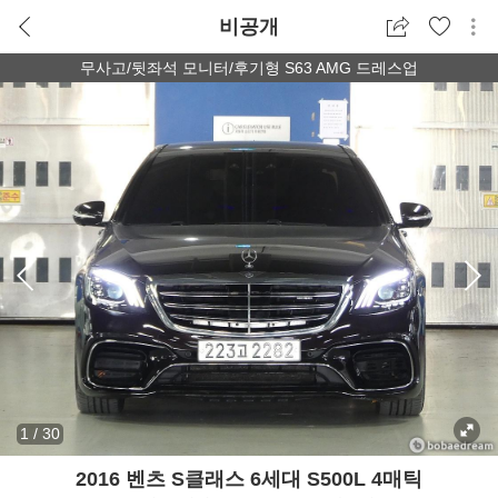
비공개
무사고/뒷좌석 모니터/후기형 S63 AMG 드레스업
1
/
30
2016 벤츠 S클래스 6세대 S500L 4매틱