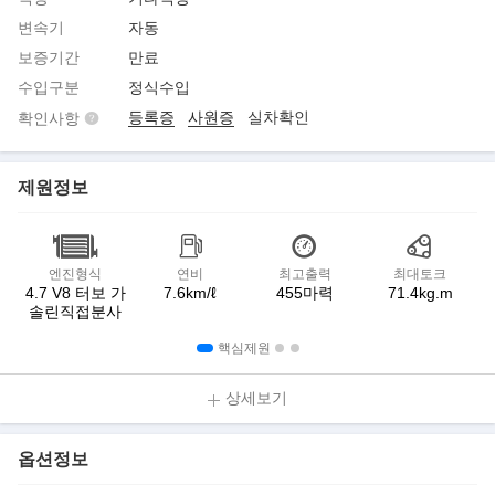
변속기
자동
보증기간
만료
수입구분
정식수입
등록증
사원증
실차확인
확인사항
제원정보
엔진형식
연비
최고출력
최대토크
4.7 V8 터보 가
7.6km/ℓ
455마력
71.4kg.m
솔린직접분사
핵심제원
상세보기
옵션정보