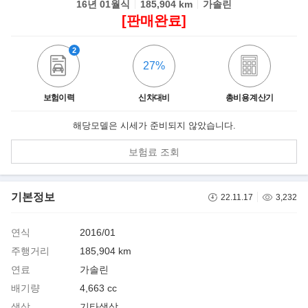
16년 01월식
185,904 km
가솔린
[판매완료]
2
27%
보험이력
신차대비
총비용 계산기
해당모델은 시세가 준비되지 않았습니다.
보험료 조회
기본정보
22.11.17
3,232
연식
2016/01
주행거리
185,904 km
연료
가솔린
배기량
4,663 cc
색상
기타색상