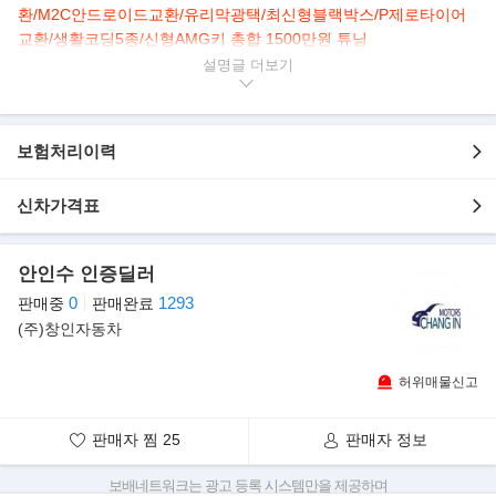
환/M2C안드로이드교환/유리막광택/최신형블랙박스/P제로타이어
교환/생활코딩5종/신형AMG키 총합 1500만원 튜닝
》W222 후기형 S63 AMG Look 드레스업
설명글
》뒷좌석 모니터 & 넓은 레그룸 갖춘 롱바디 모델
》안정감 더해주는 4매틱 시스템, 455마력 8기통 럭셔리 세단
보험처리이력
▶본 차량상태..
- 정식출고
신차가격표
- 무사고 운행
- 185,904km 실주행
- 후기형 S63 AMG 드레스업
안인수 인증딜러
- 깔끔하게 관리된 내/외관 보유
0
1293
판매중
판매완료
- 안락함과 455마력 강력한 성능의 조화
(주)창인자동차
- 옵션으로 내비/HUD/어라운드뷰/파노라마/뒷좌석 모니터/열선,통
풍,전동,메모리 시트 등..
허위매물신고
▶벤츠 뉴 S500L 4매틱
메르세데스-벤츠 S클래스의 6세대 모델이 등장했다. 고급스러움의
판매자 찜
25
판매자 정보
진수, 최고의 효율성, 최첨단 주행 보조
시스템으로 무장한 뉴 S클래스는 동급 최고수준의 가치와 새로운
보배네트워크는 광고 등록 시스템만을 제공하며