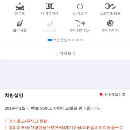
썬루프
네비게이션
스마트키
LED/HID램프
열선시트
통풍시트
후방감지센서
후방카메라
핵심옵션
상세보기
차량설명
허위매물신고
2016년 1월식 벤츠 S500L 4매틱 모델을 판매합니다.
》정식출고/무사고 운행
》켈리퍼도색/신형핸들개조/AMG계기튜닝/터핀엠비어트송풍구교