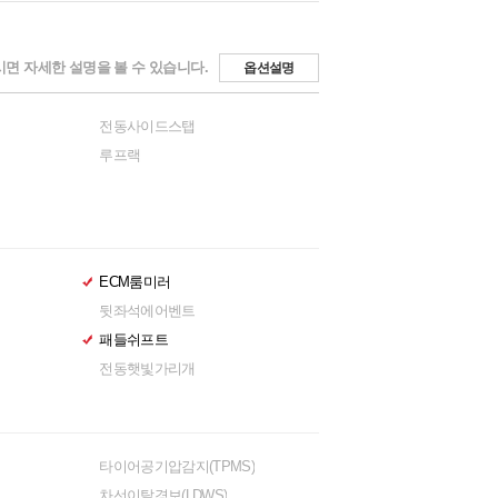
면 자세한 설명을 볼 수 있습니다.
옵션설명
전동사이드스탭
루프랙
ECM룸미러
뒷좌석에어벤트
패들쉬프트
전동햇빛가리개
타이어공기압감지(TPMS)
차선이탈경보(LDWS)