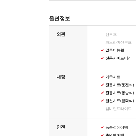
옵션정보
외관
선루프
파노라마선루프
알루미늄휠
전동사이드미러
내장
가죽시트
전동시트(운전석)
전동시트(동승석)
열선시트(앞좌석)
엠비언트라이트
안전
동승석에어백
측면에어백