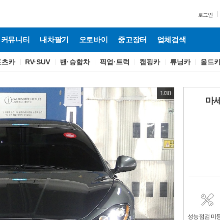
로그인
커뮤니티
내차팔기
오토바이
중고장터
업체검색
포츠카
RV·SUV
밴·승합차
픽업·트럭
캠핑카
튜닝카
올드
1
/
30
마세
성능점검 미