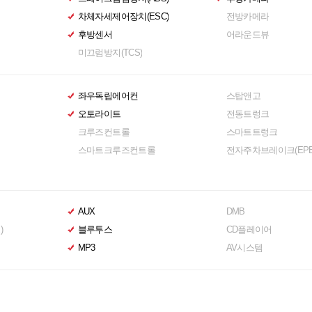
차체자세제어장치(ESC)
전방카메라
후방센서
어라운드뷰
미끄럼방지(TCS)
좌우독립에어컨
스탑앤고
오토라이트
전동트렁크
크루즈컨트롤
스마트트렁크
스마트크루즈컨트롤
전자주차브레이크(EPB
AUX
DMB
)
블루투스
CD플레이어
MP3
AV시스템