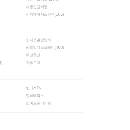
자동긴급제동
전자제어서스펜션(ECS)
경사로밀림방지
헤드업디스플레이(HUD)
무선충전
)
자동주차
뒷좌석TV
텔레매틱스
스마트폰미러링