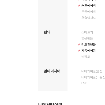
커튼에어백
무릎에어백
후측방경보
편의
스마트키
열선핸들
리모컨핸들
자동에어컨
냉장고
멀티미디어
네비게이션(순정)
네비게이션(비순정
USB
보험처리이력