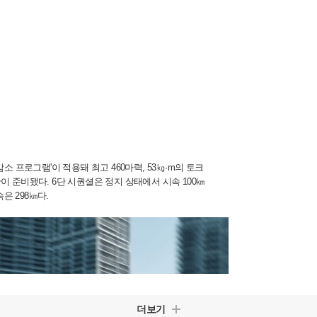
감소 프로그램'이 적용돼 최고 460마력, 53㎏·m의 토크
단이 준비됐다. 6단 시퀀셜은 정지 상태에서 시속 100㎞
속은 298㎞다.
더보기