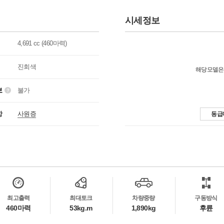
시세정보
4,691 cc (460마력)
진회색
해당모델은
보
불가
항
사원증
동급
최고출력
최대토크
차량중량
구동방식
460마력
53kg.m
1,890kg
후륜