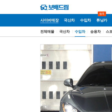
사이버매장
국산차
수입차
튜닝카
전체매물
국산차
수입차
승용차
스
사
이
버
매
장