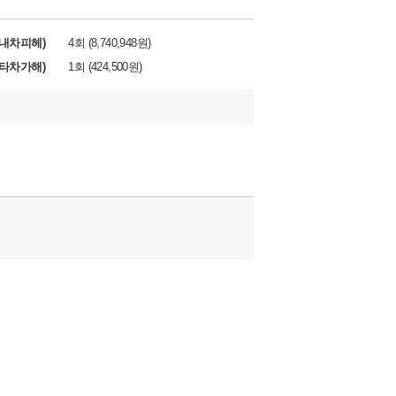
내차피헤)
4회 (8,740,948원)
타차가해)
1회 (424,500원)