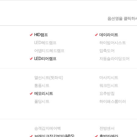
옵션명을 클릭하시
HID램프
데이라이트
LED헤드램프
하이빔어시스트
어댑티드헤드램프
압축도어
LED리어램프
자동슬라이딩도어
열선시트(뒷좌석)
마사지시트
통풍시트
워크인시트
메모리시트
요추받침
폴딩시트
하이패스룸미러
승객감지에어백
전방센서
브레이크잠김방지(ABS)
후방카메라