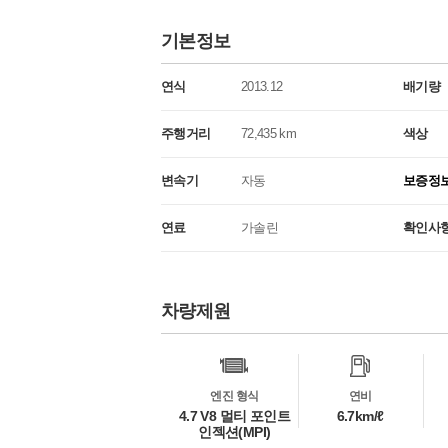
기본정보
연식
2013.12
배기량
주행거리
72,435 km
색상
변속기
자동
보증정
연료
가솔린
확인사
차량제원
차
량
정
보
엔진 형식
연비
4.7 V8 멀티 포인트
6.7km/ℓ
인젝션(MPI)