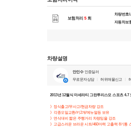
차량번호
보험처리
5
회
자동차보
차량설명
안인수
인증딜러
무료문자상담
허위매물신고
2013년 12월식 마세라티 그란투리스모 스포츠 4.
》정식출고/무사고/현금차량 강조
》각종오일교환/키2개/메뉴얼등 보유
》연식대비 짧은 주행거리 차량임을 강조
》고급스러운 브라운 시트/460마력 고출력 8기통