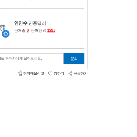
비교하기
0
안인수
인증딜러
판매중
0
판매완료
1293
항을 판매자에게 물어보세요.
문의
허위매물신고
찜하기
공유하기