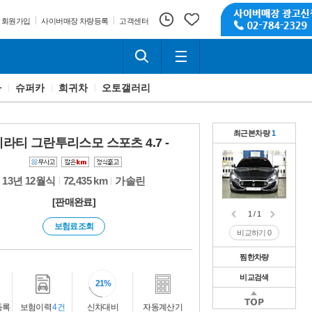
회원가입
사이버매장 차량등록
고객센터
카
슈퍼카
희귀차
오토갤러리
최근본차량
1
라티 그란투리스모 스포츠 4.7 -
13년 12월식
72,435 km
가솔린
[판매완료]
1 / 1
보험료조회
비교하기
0
찜한차량
비교검색
1 / 1
21
비교하기
0
1 / 1
등록
보험이력
4건
신차대비
자동계산기