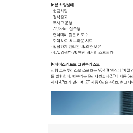
▶본 차량상태..
- 현금차량
- 정식출고
- 무사고 운행
- 72,435km 실주행
- 연식대비 짧은 키로수
- 쥐색 바디 & 브라운 시트
- 깔끔하게 관리된 내/외관 보유
- 4.7L 강력한 V8 엔진 럭셔리 스포츠카
▶페이스리프트 그란투리스모
신형 그란투리스모 스포츠는 V8 4.7ℓ 엔진에 '마찰 
를 발휘한다. 변속기는 6단 시퀀셜과 ZF제 자동 6
까지 4.7초가 걸리며, ZF 자동 6단은 4.8초, 최고시