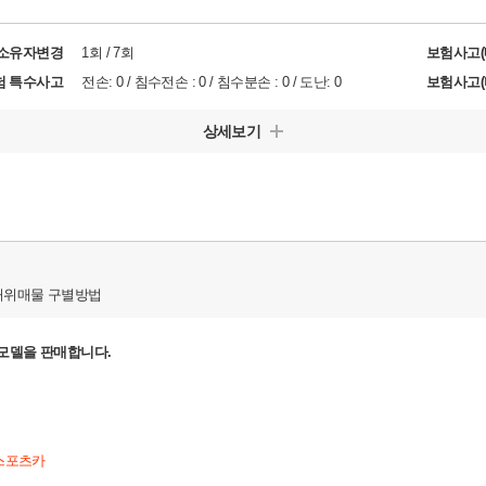
/소유자변경
1회 / 7회
보험사고(
험 특수사고
전손: 0 / 침수전손 : 0 / 침수분손 : 0 / 도난: 0
보험사고(
상세보기
허위매물 구별방법
7 모델을 판매합니다.
 스포츠카