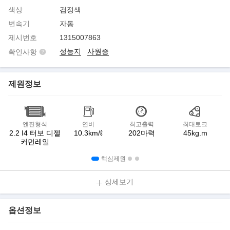
색상
검정색
변속기
자동
제시번호
1315007863
성능지
사원증
확인사항
제원정보
엔진형식
연비
최고출력
최대토크
2.2 I4 터보 디젤
10.3km/ℓ
202마력
45kg.m
커먼레일
핵심제원
상세보기
옵션정보