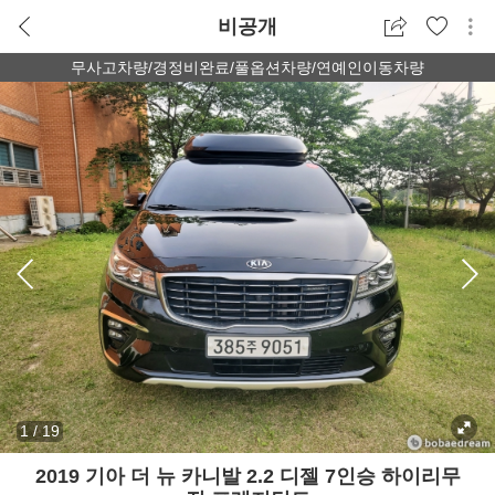
비공개
무사고차량/경정비완료/풀옵션차량/연예인이동차량
1
/
19
2019 기아 더 뉴 카니발 2.2 디젤 7인승 하이리무