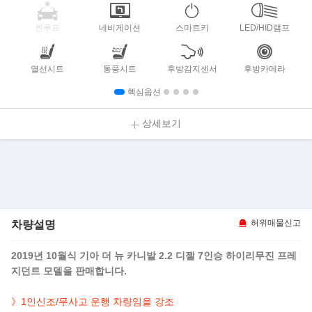
썬루프
네비게이션
스마트키
LED/HID램프
열선시트
통풍시트
후방감지센서
후방카메라
핵심옵션
상세보기
차량설명
허위매물신고
2019년 10월식 기아 더 뉴 카니발 2.2 디젤 7인승 하이리무진 프레
지던트 모델을 판매합니다.
》1인신조/무사고 운행 차량임을 강조