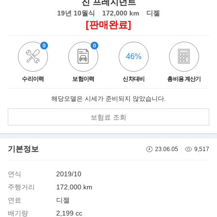
진 프레지던트
19년 10월식
172,000 km
디젤
[판매완료]
0
0
46%
수리이력
보험이력
신차대비
총비용 계산기
해당모델은 시세가 준비되지 않았습니다.
보험료 조회
기본정보
23.06.05
9,517
연식
2019/10
주행거리
172,000 km
연료
디젤
배기량
2,199 cc