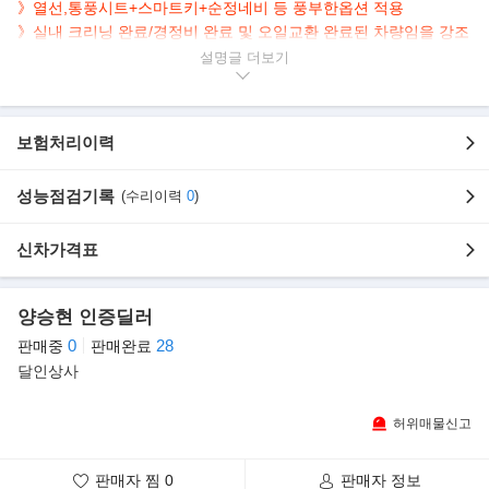
》열선,통풍시트+스마트키+순정네비 등 풍부한옵션 적용
》실내 크리닝 완료/경정비 완료 및 오일교환 완료된 차량임을 강조
설명글
▶본 차량상태
- 차량모델 : 기아 더뉴카니발 7인승 하이리무진
- 차량연식 : 2019년 10월에 등록된 차량입니다.
보험처리이력
- 주행거리 : 약 17만Km 주행한 차량입니다.
- 사고유무 : 무사고차량 (성능기록부참고)
성능점검기록
(수리이력
0
)
▶강조사항
1인신조차량/ 실내크리닝완료/ 경정비완료및 오일교환
신차가격표
▶옵션내역
양승현 인증딜러
- 스마트키(2개보유), 순정내비, 앞뒤좌석통풍시트, HID, 앞뒷좌석
열선시트
0
28
판매중
판매완료
전자파킹, 오토홀드,등 풍부한옵션이 장착되어있습니다.
달인상사
▶판매자의 한마디
허위매물신고
저는 차량을 구매하시는 고객님들께서 차량구매후 큰 걱정없이 안
전하게 운행하실수있도록
판매자 찜
0
판매자 정보
매입후 제일먼저 전반적인 차량의경정비 및 점검및 오일교환까지