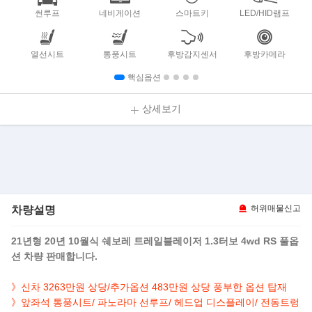
썬루프
네비게이션
스마트키
LED/HID램프
열선시트
통풍시트
후방감지센서
후방카메라
핵심옵션
상세보기
차량설명
허위매물신고
21년형 20년 10월식 쉐보레 트레일블레이저 1.3터보 4wd RS 풀옵
션 차량 판매합니다.
》신차 3263만원 상당/추가옵션 483만원 상당 풍부한 옵션 탑재
》앞좌석 통풍시트/ 파노라마 선루프/ 헤드업 디스플레이/ 전동트렁