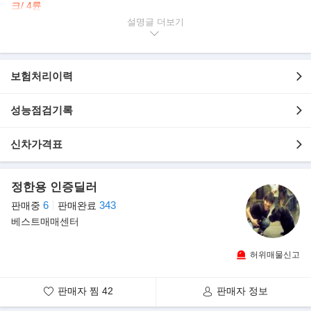
크/ 4륜
》딜러 본인이 직접 촬영한 실매물 차량입니다. 24시간 언제든 상담
설명글
가능합니다.
》인기차종& 풀옵션& 짧은주행& 착한가격 차량은 주인을 오래기다
리지 않습니다.
보험처리이력
* 판매자 보유매물 및 1년 판매량 등 (최근)을 확인하시면 허위매물
성능점검기록
을 조금이나마 피하실수 있습니다.
자동차 관리법 제 80조 벌칙
허위매물 2년 이하의 징역 또는 500만원 이하의 벌금
신차가격표
▶차량 출고시 장착한 선택옵션(483만원 추가 옵션)
정한용 인증딜러
- 프리미엄 패키지 ----------------------------------------128만원
- 컴포트 패키지 III ---------------------------------------- 79만원
6
343
판매중
판매완료
- 셀렉티브 패키지 II -------------------------------------- 113만원
베스트매매센터
- Sky Full (스카이풀) 파노라마 선루프 --------------------- 113만원
- Bose 프리미엄 7 스피커 (프리미엄 패키지 선택 시) -------- 50만
허위매물신고
원
판매자 찜
42
판매자 정보
▶본 차량상태..
- 1인소유