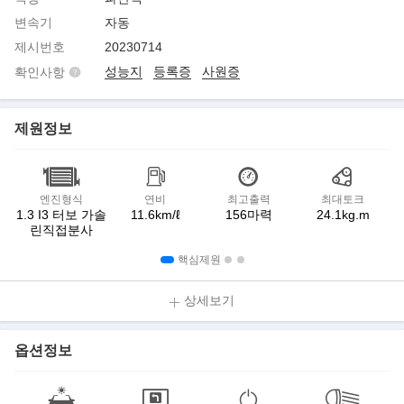
변속기
자동
제시번호
20230714
성능지
등록증
사원증
확인사항
제원정보
엔진형식
연비
최고출력
최대토크
1.3 I3 터보 가솔
11.6km/ℓ
156마력
24.1kg.m
린직접분사
핵심제원
상세보기
옵션정보