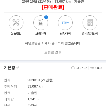
20년 10월 (21년형)
33,087 km
가솔린
[판매완료]
1
75%
성능점검
보험이력
신차대비
총비용 계산기
해당모델은 시세가 준비되지 않았습니다.
보험료 조회
기본정보
23.07.22
8,838
연식
2020/10 (21년형)
주행거리
33,087 km
연료
가솔린
배기량
1,341 cc
색상
파란색