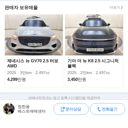
- 짧은 실주행
판매자 보유매물
더보기
- 전국 최저가
- 완벽한 풀옵션
- 2채널 블랙박스
- 뒷좌석 6:4 폴딩시트
- 타이어 4짝 올 A급 상태
- 앞좌석 통풍 전좌석 열선
- 최고급 루마썬팅 시공 차량
- 이력 전혀없는 순수 개인 운행
제네시스 뉴 GV70 2.5 터보
기아 더 뉴 K8 2.5 시그니처
- 메리츠화재 보증보험 가입차량
AWD
블랙
- 신차급 내&외관 최상의 상태 유지
2025
3만km
2,497cc
2025
2만km
2,497cc
- 출고가 3263만원 상당 풀옵션 차량
4,299
만원
3,450
만원
- 풍부한 선택 옵션 483만원 추가 탑재
- 신차출고 그대로 완벽한 성능을 자랑
- 쉐보레 미니 SUV 트레일블레이저 대표 색상
보배네트워크는 광고 등록 시스템만을 제공하며
- 최상급 내&외관을 보유중이며시운전 적극 추천 합니다.
판매자가 직접 등록한 내용에 대한 모든 책임은 판매자에게 있습니다.
- 부족함없는 풍부한 옵션 및 최상급 관리상태를 자부합니다.
정한용
문자상담
전화걸기
차량 구매 시 차량등록증, 성능점검기록부, 실제 차량 상태,
베스트매매센터
차대번호 조회로 직접 정보를 확인하세요.
▶판매자의 한마디..
차대번호는 등록증과 성능지에 나와있으며
동급 연식 / 등급 / 주행거리 대비 최저가격 보장합니다.
조회 시 정확한 옵션과 제원을 확인 할 수 있습니다.