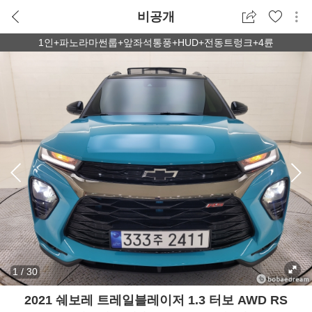
비공개
1인+파노라마썬룹+앞좌석통풍+HUD+전동트렁크+4륜
1
/
30
2021 쉐보레 트레일블레이저 1.3 터보 AWD RS