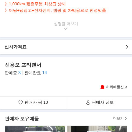
》1,000km 짧은주행 최상급 상태
》어닝+냉장고+전자렌지, 캠핑 및 차박용으로 안성맞춤
▶본 차량상태..
설명글
- 무사고 운행
- 1,000km 실주행
- 2,184cc 4기통 디젤 엔진
신차가격표
- 순백의 매력 화이트 바디
- 깔끔하게 관리된 내/외관 보유
- 알찬 편의사양, 차박용으로 제격
신용오 프리랜서
3
14
판매중
판매완료
▶강조내역
- 2.2디젤, 자동9단, 인산철300 ,외부샤워기,인버터,무시동히터,
허위매물신고
- 지상고2280mm ,지하주차장2300이상 주차가능
- a/s 2년40000km 엔진 밋션보증
판매자 찜
10
판매자 정보
▶피아트 두카토
피아트 두카토는 스텔란티스(옛 FCA)가 공식 개발해 1981년부터
판매자 보유매물
더보기
생산한 경형 상용차다. 1세대에는
시트로엥 C25, 푸조 J5, 알파 로미오 AR6, 탤벗 익스프레스로도 판