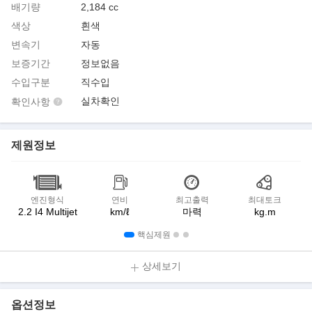
배기량
2,184 cc
색상
흰색
변속기
자동
보증기간
정보없음
수입구분
직수입
실차확인
확인사항
제원정보
엔진형식
연비
최고출력
최대토크
2.2 I4 Multijet
km/ℓ
마력
kg.m
핵심제원
상세보기
옵션정보