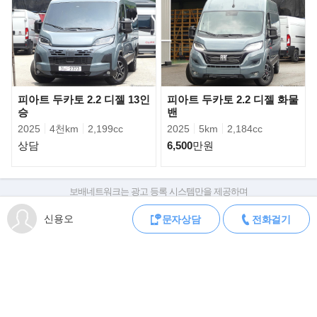
매되었으며 2세대와 3세대는 피아트 두카토
시트로엥 점퍼, 푸조 복서로도 판매되고 있다. 2014년 모델 연도의
램 프로마스터로 캐나다와 미국 시장에
진출했다.
피아트 두카토 2.2 디젤 13인
피아트 두카토 2.2 디젤 화물
승
밴
2025
4천km
2,199cc
2025
5km
2,184cc
상담
6,500
만원
보배네트워크는 광고 등록 시스템만을 제공하며
판매자가 직접 등록한 내용에 대한 모든 책임은 판매자에게 있습니다.
신용오
문자상담
전화걸기
차량 구매 시 차량등록증, 성능점검기록부, 실제 차량 상태,
차대번호 조회로 직접 정보를 확인하세요.
차대번호는 등록증과 성능지에 나와있으며
조회 시 정확한 옵션과 제원을 확인 할 수 있습니다.
보배네트워크는 통신판매중개자로 통신판매 당사자가 아니며,
상품·거래정보, 거래에 대하여 책임을 지지 않습니다.
2014년 여름 4세대 두카토/점퍼/릴레이/복서(플랫폼 명칭 X290)가
도입되었다. 3세대 모델을 기반으로 하지만