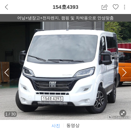
154호4393
어닝+냉장고+전자렌지, 캠핑 및 차박용으로 안성맞춤
1
/
30
동영상
사진