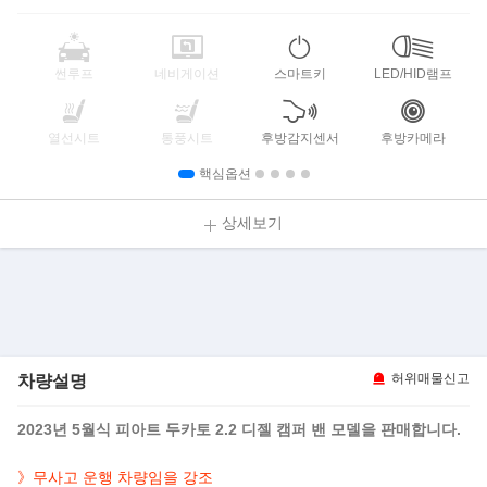
썬루프
네비게이션
스마트키
LED/HID램프
열선시트
통풍시트
후방감지센서
후방카메라
핵심옵션
상세보기
차량설명
허위매물신고
2023년 5월식 피아트 두카토 2.2 디젤 캠퍼 밴 모델을 판매합니다.
》무사고 운행 차량임을 강조