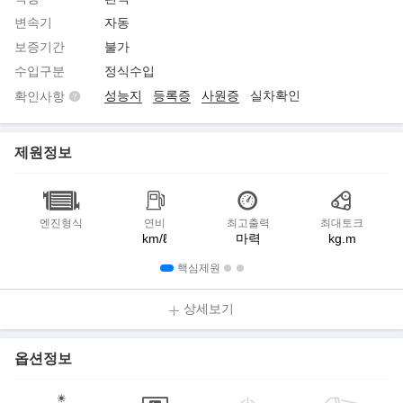
변속기
자동
보증기간
불가
수입구분
정식수입
성능지
등록증
사원증
실차확인
확인사항
제원정보
엔진형식
연비
최고출력
최대토크
km/ℓ
마력
kg.m
핵심제원
상세보기
옵션정보