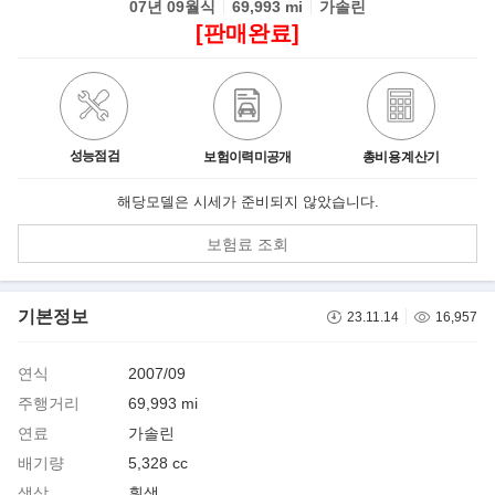
07년 09월식
69,993 mi
가솔린
[판매완료]
성능점검
보험이력미공개
총비용 계산기
해당모델은 시세가 준비되지 않았습니다.
보험료 조회
기본정보
23.11.14
16,957
연식
2007/09
주행거리
69,993 mi
연료
가솔린
배기량
5,328 cc
색상
흰색