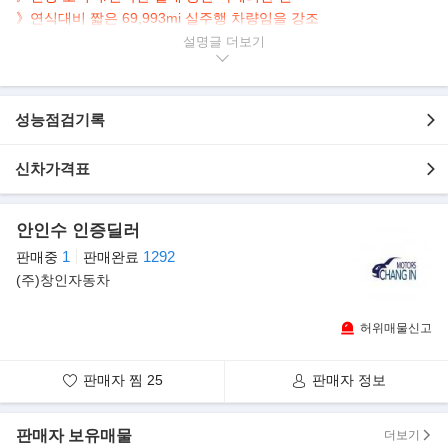
》연식대비 짧은 69,993mi 실주행 차량임을 강조
설명글
▶본 차량상태..
- 정식출고
- 무사고 운행
성능점검기록
- 69,993mi 실주행
- 세련된 화이트 바디
- 연식대비 짧은 주행
신차가격표
- 깔끔하게 관리된 내/외관 보유
- 8기통 엔진 아메리칸 럭셔리 밴
안인수 인증딜러
▶쉐보레 익스레스밴
1
1292
판매중
판매완료
국내에서는 스타크래프트사의 튜닝으로 인해 스타크래프트밴으로
(주)창인자동차
많이 알려진 편이다. 화물용 외에도
익스프레스는 승용으로도 이용 가능하며, 해외에서는 견인차, 셔틀
허위매물신고
버스, 앰뷸런스, 학교 버스로도 사용되며
국내에서는 연예인 차량으로 많이 사용되기도 한다.
판매자 찜
25
판매자 정보
판매자 보유매물
더보기