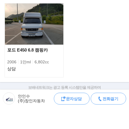
▶구매시 유의사항
시세보다 매우낮은 가격으로 차량을 등록한후 계약금부터 요구하는
포드 E450 6.8 캠핑카
판매자를 각별히 주의하시기 바랍니다.
계약금을 송금해야 할 경우에는 차량등록증과 판매자의 신분을 먼
2006
1만ml
6,802cc
저 확인하시는 것이 좋습니다.
상담
▶문의방법
전화가 부재중일시 보배드림의 무료 문자서비스를 이용하여 판매자
보배네트워크는 광고 등록 시스템만을 제공하며
판매자가 직접 등록한 내용에 대한 모든 책임은 판매자에게 있습니다.
와 가격상담 및 차량 상담을 하실수 있습
안인수
문자상담
전화걸기
니다.(전화주시면 친절하고도 상세하게 설명드리도록 하겠습니다)
차량 구매 시 차량등록증, 성능점검기록부, 실제 차량 상태,
(주)창인자동차
차대번호 조회로 직접 정보를 확인하세요.
차대번호는 등록증과 성능지에 나와있으며
▶최상의 품질을 보장하며 최고의 만족을 약속 드립니다.
조회 시 정확한 옵션과 제원을 확인 할 수 있습니다.
▶차량에 대한 상담을 원하시면 언제든 주저마시고 연락주십시오.
보배네트워크는 통신판매중개자로 통신판매 당사자가 아니며,
상품·거래정보, 거래에 대하여 책임을 지지 않습니다.