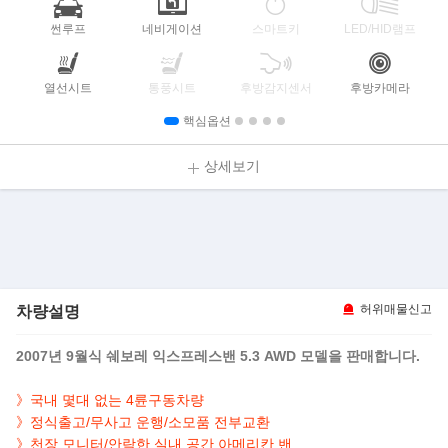
썬루프
네비게이션
스마트키
LED/HID램프
열선시트
통풍시트
후방감지센서
후방카메라
핵심옵션
상세보기
차량설명
허위매물신고
2007년 9월식 쉐보레 익스프레스밴 5.3 AWD 모델을 판매합니다.
》국내 몇대 없는 4륜구동차량
》정식출고/무사고 운행/소모품 전부교환
》천장 모니터/안락한 실내 공간 아메리칸 밴