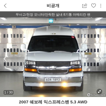
비공개
무사고/천장 모니터/안락한 실내 8기통 아메리칸 밴
1
/
30
2007 쉐보레 익스프레스밴 5.3 AWD