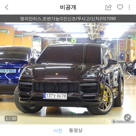
비공개
명의만리스,조변가능/1인신조/무사고/신차2억7090
1
/
30
동영상
사진