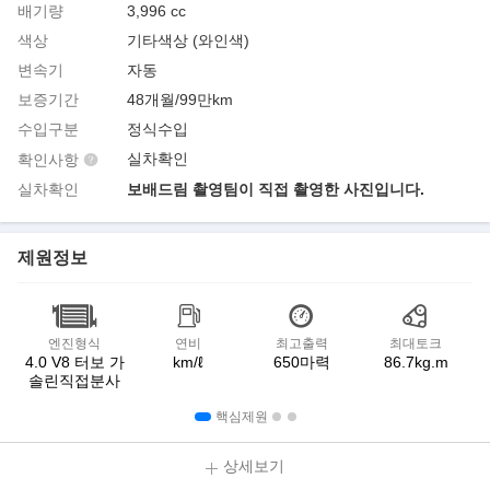
배기량
3,996 cc
색상
기타색상 (와인색)
변속기
자동
보증기간
48개월/99만km
수입구분
정식수입
실차확인
확인사항
실차확인
보배드림 촬영팀이 직접 촬영한 사진입니다.
제원정보
엔진형식
연비
최고출력
최대토크
4.0 V8 터보 가
km/ℓ
650마력
86.7kg.m
솔린직접분사
핵심제원
상세보기