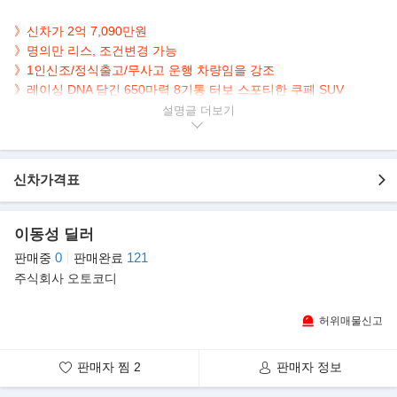
》신차가 2억 7,090만원
》명의만 리스, 조건변경 가능
》1인신조/정식출고/무사고 운행 차량임을 강조
》레이싱 DNA 담긴 650마력 8기통 터보 스포티한 쿠페 SUV
설명글
▶본 차량상태..
- 정식출고
- 무사고 운행
신차가격표
- 20,000km 실주행
- BOSE 사운드 시스템
- 깔끔하게 관리된 내/외관
이동성 딜러
- 와인색 바디&실내 레드 시트
0
121
판매중
판매완료
- 접지력,밸런스 뛰어난 4륜구동
주식회사 오토코디
- 650마력 V8 바이터보, 레이싱 DNA 쿠페 SUV
- 옵션으로 내비/HUD/어라운드뷰/전동트렁크/열선,통풍,전동,메모
허위매물신고
리 시트 등..
▶포르쉐 카이엔 터보, 레이싱 DNA로 무장한 "GT 쿠페" 출시
판매자 찜
2
판매자 정보
4L 바이터보 V8 엔진을 탑재, 최고출력은 카이엔 터보 쿠페보다 92