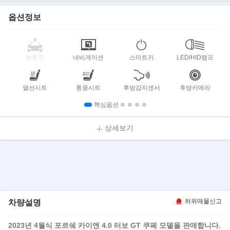
옵션정보
썬루프
네비게이션
스마트키
LED/HID램프
열선시트
통풍시트
후방감지센서
후방카메라
핵심옵션
상세보기
차량설명
허위매물신고
2023년 4월식 포르쉐 카이엔 4.0 터보 GT 쿠페 모델을 판매합니다.