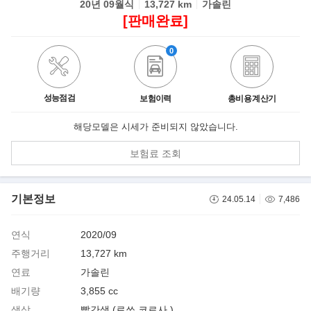
20년 09월식
13,727 km
가솔린
[판매완료]
0
성능점검
보험이력
총비용 계산기
해당모델은 시세가 준비되지 않았습니다.
보험료 조회
기본정보
24.05.14
7,486
연식
2020/09
주행거리
13,727 km
연료
가솔린
배기량
3,855 cc
색상
빨간색 (로쏘 코르사 )