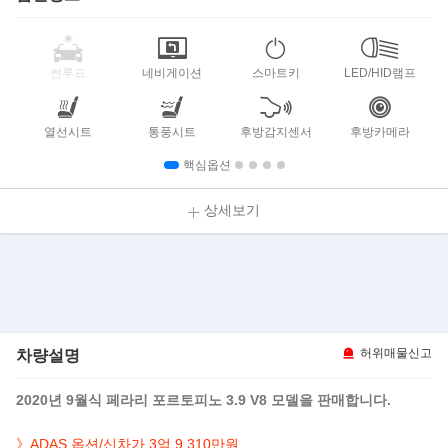
썬루프
네비게이션
스마트키
LED/HID램프
열선시트
통풍시트
후방감지센서
후방카메라
핵심옵션
상세보기
차량설명
허위매물신고
2020년 9월식 페라리 포르토피노 3.9 V8 모델을 판매합니다.
》ADAS 옵션/신차가 3억 9,310만원