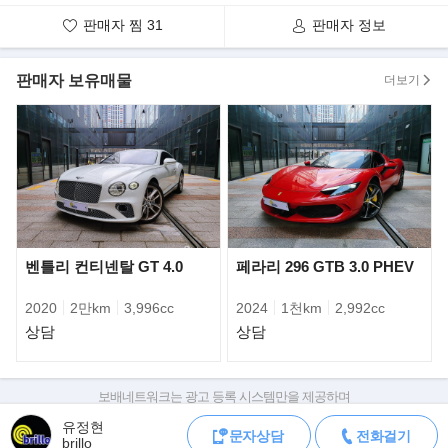
판매자 찜
31
판매자 정보
▶옵션 내역
- 로쏘 코르사 외장 색상
- 쿠오이오 & 로쏘 이너 디테일 인테리어
판매자 보유매물
더보기
- ADAS 시스템
- 어댑티브 크루즈
- 어라운드 뷰
- 전방추돌 방지 시스템
- 조수석 디스플레이
- 실내 카본 LED 스티어링휠
- 실내 카본 드라이버스존
- 실내 카본 센트럴 브릿지
벤틀리 컨티넨탈 GT 4.0
페라리 296 GTB 3.0 PHEV
- 실내 카본 컵 홀더
- 실내 카본 킥 인 플레이트
2020
2만km
3,996cc
2024
1천km
2,992cc
- RSFD 20인치 단조 다이아몬드 컷팅휠
상담
상담
- 옐로우 캘리퍼
- 블랙 세라믹 배기팁
- 넥워머
보배네트워크는 광고 등록 시스템만을 제공하며
- 통풍시트
판매자가 직접 등록한 내용에 대한 모든 책임은 판매자에게 있습니다.
- 하이파이 프리미엄 시스템 JBL 오디오
유정현
문자상담
전화걸기
차량 구매 시 차량등록증, 성능점검기록부, 실제 차량 상태,
brillo
- 스마트폰 커넥션