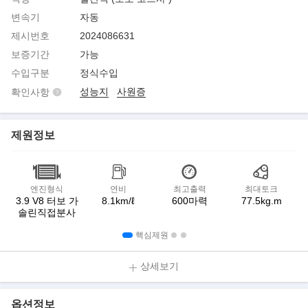
변속기
자동
제시번호
2024086631
보증기간
가능
수입구분
정식수입
성능지
사원증
확인사항
제원정보
엔진형식
연비
최고출력
최대토크
3.9 V8 터보 가
8.1km/ℓ
600마력
77.5kg.m
솔린직접분사
핵심제원
상세보기
옵션정보