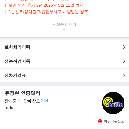
》보증 연장 추가 2년 2025년 9월 11일 까지
》1인신조/정식출고/완전무사고 차량임을 강조
▶본 차량상태..
설명글
- 1인신조
- 정식출고
- 완전무사고
보험처리이력
- 13,727km 실주행
- 신차가 3억 9,310만원
성능점검기록
- 깔끔하게 관리된 내/외관 보유
- 로쏘 코르사 바디/쿠오이오 & 로쏘 이너 디테일 인테리어
- 옵션으로 네비/후방캠/어라운드뷰/패들쉬프트/열선.통풍.전동.메
신차가격표
모리시트 등..
유정현 인증딜러
▶강조 내역
- 1인 신조 / 정식 출고 / 완전 무사고 차량
7
264
판매중
판매완료
- 보증 연장 추가 2년 2025년 9월 11일 까지
brillo
- 풀 PPF 시공
- 옵션포함 출고가 393,100,000원
허위매물신고
- 귀한 ADAS 옵션 차량