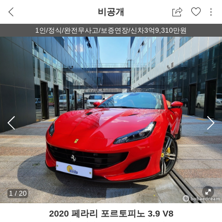
비공개
1인/정식/완전무사고/보증연장/신차3억9,310만원
1
/
20
2020 페라리 포르토피노 3.9 V8