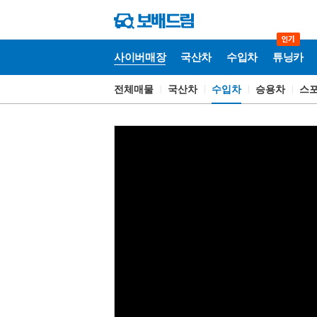
사이버매장
국산차
수입차
튜닝카
전체매물
국산차
수입차
승용차
스
사
이
버
매
장