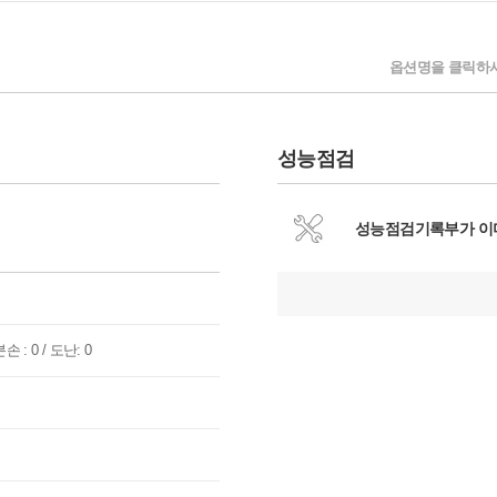
옵션명을 클릭하시
성능점검
성능점검기록부가 이
손 : 0 / 도난: 0