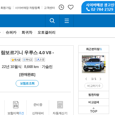
회원가입
사이버매장 차량등록
고객센터
카
슈퍼카
희귀차
오토갤러리
최근본차량
1
람보르기니 우루스 4.0 V8 -
22년 10월식
8,668 km
가솔린
[판매완료]
1 / 1
보험료조회
비교하기
0
찜한차량
비교검색
1 / 1
준비중
비교하기
0
1 / 1
보험이력
0건
신차대비
자동계산기