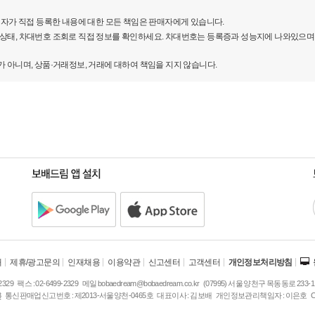
자가 직접 등록한 내용에 대한 모든 책임은 판매자에게 있습니다.
 상태, 차대번호 조회로 직접 정보를 확인하세요. 차대번호는 등록증과 성능지에 나와있으며
니며, 상품·거래정보, 거래에 대하여 책임을 지지 않습니다.
연출된 날카로운 감성과 과감한 터치가 SUV가 가진 한계를
기에 Y 형상의 LED 헤드라이트와 프레임리스 도어, 날카로운
한다.
개
제휴/광고문의
인재채용
이용약관
신고센터
고객센터
개인정보처리방침
주
2329
팩스 :
02-6499-2329
메일
bobaedream@bobaedream.co.kr
(07995) 서울 양천구 목동동로 233-1
소
3
통신판매업신고번호 :
제2013-서울양천-0465호
대표이사 :
김보배
개인정보관리책임자 :
이은호