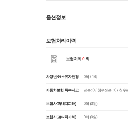
옵션정보
보험처리이력
보험처리
0
회
차량번호/소유자변경
0회 / 1회
자동차보험 특수사고
전손: 0 / 침수전손 : 0 / 침수분
보험사고(내차피해)
0회 (0원)
보험사고(타차가해)
0회 (0원)