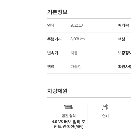
기본정보
연식
2022.10
배기량
주행거리
8,668 km
색상
변속기
자동
보증정
연료
가솔린
확인사
차량제원
차
량
정
보
엔진 형식
연비
4.0 V8 터보 멀티 포
인트 인젝션(MPI)