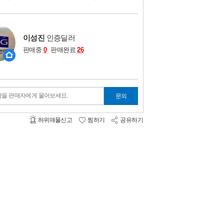
비교하기
0
이성진
인증딜러
판매중
0
판매완료
26
항을 판매자에게 물어보세요.
문의
허위매물신고
찜하기
공유하기