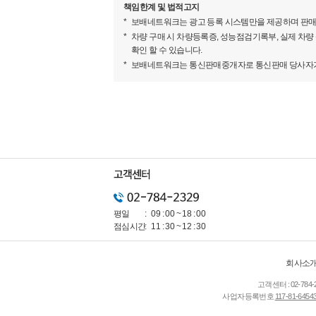
책임한계 및 법적고지
보배네트워크는 광고 등록 시스템만을 제공하며 판매
차량 구매 시 차량등록증, 성능점검기록부, 실제 차량
확인 할 수 있습니다.
보배네트워크는 통신판매중개자로 통신판매 당사자가 아
람보르기니의 플래그십 슈퍼카, 아벤타도르에서 
뛰어넘은 예리함은 우르스 디자인의 핵심이다. 여
루프 실루엣으로 공격적이고 세련된 감성을 연출
평일
09 : 00 ~ 18 : 00
점심시간
11 : 30 ~ 12 : 30
회사소
고객센터 :
02-784-
사업자등록번호
117-81-6454