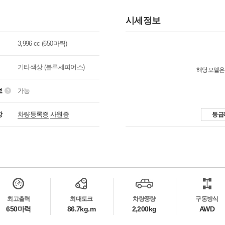
시세정보
3,996 cc (650마력)
기타색상 (블루세피어스)
해당모델은
보
가능
항
차량등록증
사원증
동급
최고출력
최대토크
차량중량
구동방식
650마력
86.7kg.m
2,200kg
AWD