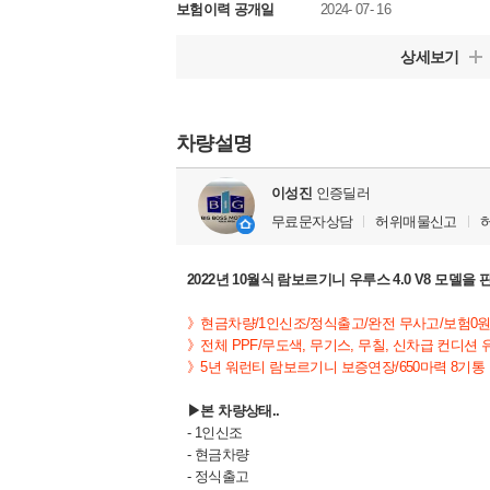
보험이력 공개일
2024- 07- 16
상세보기
차량설명
이성진
인증딜러
무료문자상담
허위매물신고
2022년 10월식 람보르기니 우루스 4.0 V8 모델을
》현금차량/1인신조/정식출고/완전 무사고/보험0
》전체 PPF/무도색, 무기스, 무칠, 신차급 컨디션 
》5년 워런티 람보르기니 보증연장/650마력 8기통 
▶본 차량상태..
- 1인신조
- 현금차량
- 정식출고