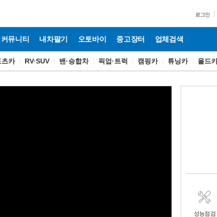
로그인
커뮤니티
내차팔기
오토바이
중고장터
업체검색
포츠카
RV·SUV
밴·승합차
픽업·트럭
캠핑카
튜닝카
올드
성능점검