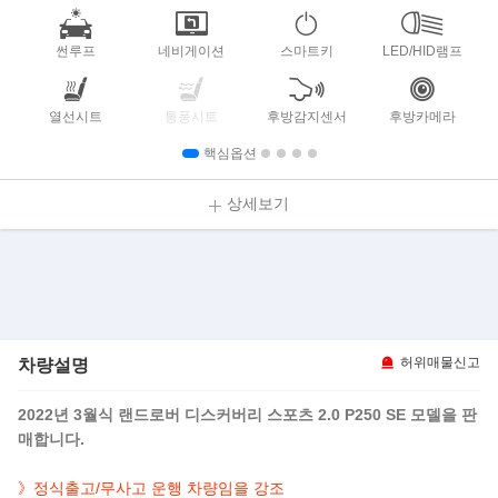
썬루프
네비게이션
스마트키
LED/HID램프
열선시트
통풍시트
후방감지센서
후방카메라
핵심옵션
상세보기
차량설명
허위매물신고
2022년 3월식 랜드로버 디스커버리 스포츠 2.0 P250 SE 모델을 판
매합니다.
》정식출고/무사고 운행 차량임을 강조