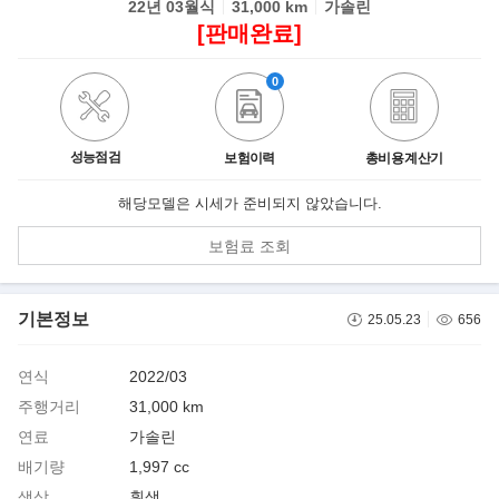
22년 03월식
31,000 km
가솔린
[판매완료]
0
성능점검
보험이력
총비용 계산기
해당모델은 시세가 준비되지 않았습니다.
보험료 조회
기본정보
25.05.23
656
연식
2022/03
주행거리
31,000 km
연료
가솔린
배기량
1,997 cc
색상
흰색