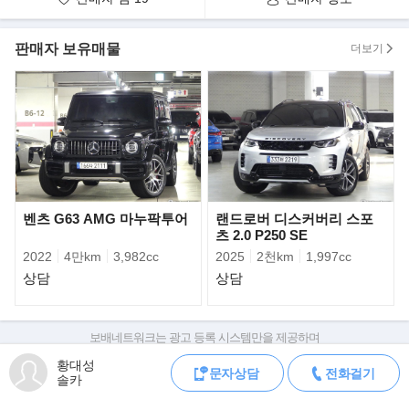
문제 있거나 침수, 전손 차량은 취급하지 않으며,
혹여라도 단순 교환이나 사고, 수리 내역이 있을 시
판매자 보유매물
더보기
100% 다 고지하고 판매하니 안심하시고 거래하셔도 좋습니다.
차량을 직접 매입하여 판매하는 방식이기에 타시던 차량에 대한
고가매입 및 위탁판매도 가능합니다. 차량 구입문의가 아니더라도
차량 매도를 원하시는 분께서는 편하게 견적 받아보시는 것도 추천
드립니다.
국산차, 수입차, 고가의 슈퍼카, 화물 및 특수차량 등등 어떠한 차량
벤츠 G63 AMG 마누팍투어
랜드로버 디스커버리 스포
이든
츠 2.0 P250 SE
현장에서 차량 상태 확인 후, 즉시 현금 매입 가능합니다.
2022
4만km
3,982cc
2025
2천km
1,997cc
상담
상담
팔고 나면 끝이 아닌, 한번 거래했던 고객분들은 재구매. 재판매. 지
인 소개 등
다양하게 인연을 이어나가고 있습니다. 건강하고 좋은 인연 기대하
보배네트워크는 광고 등록 시스템만을 제공하며
셔도 좋습니다.
판매자가 직접 등록한 내용에 대한 모든 책임은 판매자에게 있습니다.
황대성
오늘 하루도 좋은 하루 보내시고요. 늘 행복하시길 멀리서 나마 진
문자상담
전화걸기
차량 구매 시 차량등록증, 성능점검기록부, 실제 차량 상태,
솔카
심으로 기원합니다.
차대번호 조회로 직접 정보를 확인하세요.
차대번호는 등록증과 성능지에 나와있으며
고맙습니다.