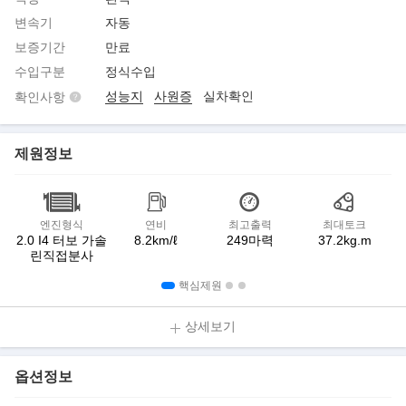
변속기
자동
보증기간
만료
수입구분
정식수입
성능지
사원증
실차확인
확인사항
제원정보
엔진형식
연비
최고출력
최대토크
2.0 I4 터보 가솔
8.2km/ℓ
249마력
37.2kg.m
린직접분사
핵심제원
상세보기
옵션정보