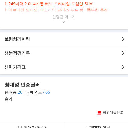
》249마력 2.0L 4기통 터보 프리미엄 도심형 SUV
》메르디안 오디오, 파노라믹 글라스 루프 등.. 풍부한 옵션
설명글
▶본 차량상태..
- 정식출고
- 무사고 운행
보험처리이력
- 31,000km 실주행
- 세련된 화이트 바디
성능점검기록
- 메르디안 사운드 시스템
- 249마력 4기통 다재다능 SUV
- 깔끔하게 관리된 내/외관 보유
신차가격표
- 옵션으로 네비/후방캠/파노라마/전동트렁크/열선,전동,메모리 시
트 등..
황대성 인증딜러
▶판매자의 한마디
26
465
판매중
판매완료
안녕하세요. 수원 오토컬렉션 솔카 황대성 입니다.
솔카
이렇게 제 차량에 관심 가져 주신 점 진심으로 감사드립니다.
허위매물신고
차량 구매 시 많은 고민을 하시듯, 저 역시 같은 마음으로
신중하게 차량을 매입해 판매합니다..
판매자 찜
19
판매자 정보