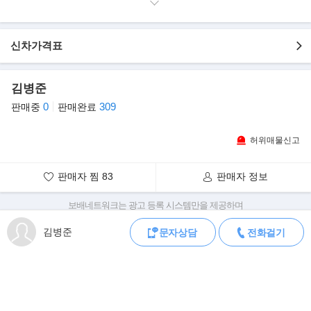
- 1인신조
- 오토미션
- 무사고운행
- 배터리보증잔존
신차가격표
- 116,669km실주행
- 깔끔한 쥐색 바디
- 합리적인 가격에 판매
- 엔진/미션 상태최상 보유중
김병준
- 성능테스트 후 경정비 완료 차량
0
309
판매중
판매완료
- 외관 매우 깔끔하며, 실내 및 엔진룸 크리닝 완료
- 차량구입시 성능보증서 발급으로 차량상태 및 사고유무를 확인 가
능
허위매물신고
- 엔진/미션은 전혀 걱정 마십시요. 양호한 상태가 아니면 절대 판매
하지 않음
판매자 찜
83
판매자 정보
▶옵션 내역
- VSM
- 루프랙
보배네트워크는 광고 등록 시스템만을 제공하며
- 6스피커
판매자가 직접 등록한 내용에 대한 모든 책임은 판매자에게 있습니다.
- LED DRL
김병준
문자상담
전화걸기
차량 구매 시 차량등록증, 성능점검기록부, 실제 차량 상태,
- 히트펌프
차대번호 조회로 직접 정보를 확인하세요.
- D/N 룸미러
차대번호는 등록증과 성능지에 나와있으며
- 후방 모니터
조회 시 정확한 옵션과 제원을 확인 할 수 있습니다.
- 파워 도어록
보배네트워크는 통신판매중개자로 통신판매 당사자가 아니며,
- 오토 디포그
상품·거래정보, 거래에 대하여 책임을 지지 않습니다.
- 리어스포일러
- 인조가죽시트