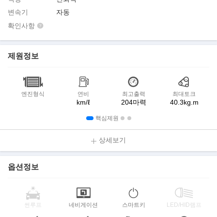
변속기
자동
확인사항
제원정보
엔진형식
연비
최고출력
최대토크
km/ℓ
204마력
40.3kg.m
핵심제원
상세보기
옵션정보
썬루프
네비게이션
스마트키
LED/HID램프