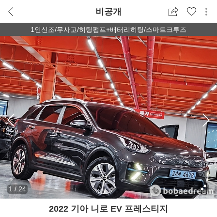
비공개
1인신조/무사고/히팅펌프+배터리히팅/스마트크루즈
1
/
24
2022 기아 니로 EV 프레스티지