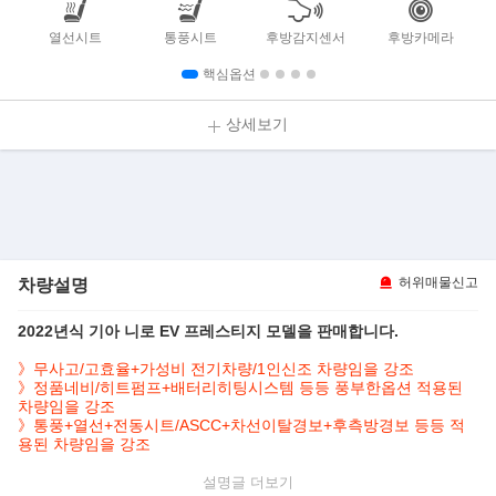
열선시트
통풍시트
후방감지센서
후방카메라
핵심옵션
상세보기
차량설명
허위매물신고
2022년식 기아 니로 EV 프레스티지 모델을 판매합니다.
》무사고/고효율+가성비 전기차량/1인신조 차량임을 강조
》정품네비/히트펌프+배터리히팅시스템 등등 풍부한옵션 적용된
차량임을 강조
》통풍+열선+전동시트/ASCC+차선이탈경보+후측방경보 등등 적
용된 차량임을 강조
▶본 차량상태..
설명글