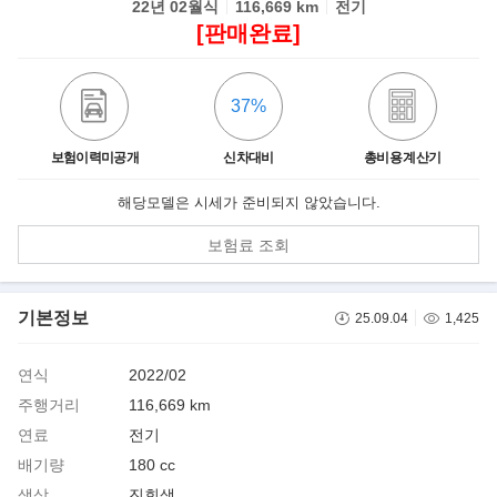
22년 02월식
116,669 km
전기
[판매완료]
37%
보험이력미공개
신차대비
총비용 계산기
해당모델은 시세가 준비되지 않았습니다.
보험료 조회
기본정보
25.09.04
1,425
연식
2022/02
주행거리
116,669 km
연료
전기
배기량
180 cc
색상
진회색