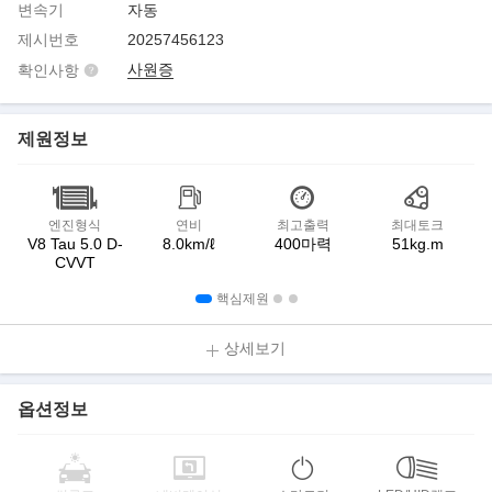
변속기
자동
제시번호
20257456123
사원증
확인사항
제원정보
엔진형식
연비
최고출력
최대토크
V8 Tau 5.0 D-
8.0km/ℓ
400마력
51kg.m
CVVT
핵심제원
상세보기
옵션정보