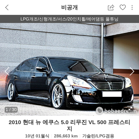
비공개
LPG개조/신형개조/서스/20인치휠/에어댐등 풀튜닝
1
/
30
2010 현대 뉴 에쿠스 5.0 리무진 VL 500 프레스티
지
10년 01월식
286,663 km
가솔린/LPG겸용