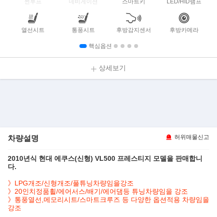
썬루프
네비게이션
스마트키
LED/HID램프
열선시트
통풍시트
후방감지센서
후방카메라
핵심옵션
상세보기
차량설명
허위매물신고
2010년식 현대 에쿠스(신형) VL500 프레스티지 모델을 판매합니
다.
》LPG개조/신형개조/풀튜닝차량임을강조
》20인치정품휠/에어서스/배기/에어댐등 튜닝차량임을 강조
》통풍열선,메모리시트/스마트크루즈 등 다양한 옵션적용 차량임을
강조