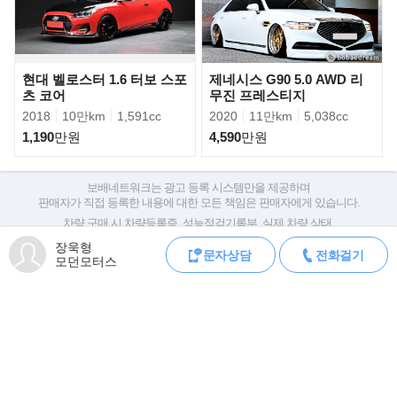
- 전동식 후석 도어 사이드 커튼
- 버튼시동 & 스마트 키 시스템
- 냉난방 통풍시트(운전석/동승석)
- 전동식 에어 요추받침대(운전석)
- 전기 유압식 파워스티어링(EHPS)
현대 벨로스터 1.6 터보 스포
제네시스 G90 5.0 AWD 리
- 스웨이드 헤드라이닝 및 필라트림
츠 코어
무진 프레스티지
- 운전석/동승석/사이드/커튼 에어백
- 열선 리얼우드 & 가죽 스티어링 휠
2018
10만km
1,591cc
2020
11만km
5,038cc
- 타이어 공기압 자동감지 시스템 (TPMS)
1,190
만원
4,590
만원
- VDC(ABS, EBD, TCS, CBC, BAS 기능포함)
- 전자식 액티브 헤드레스트(운전석/동승석)
- 전동식 업다운 & 틸트 헤드레스트(운전석/동승석)
보배네트워크는 광고 등록 시스템만을 제공하며
- 후륜구동형 V8 타우 5.0 엔진(출력400ps) 및 엔진 풀커버
판매자가 직접 등록한 내용에 대한 모든 책임은 판매자에게 있습니다.
- Lexicon LOGIC7™ 프리미엄 사운드 시스템(앰프 및 14스피커)
- 운전자세 메모리 시스템(IMS:시트,열선 가죽 스티어링휠, 후진연
차량 구매 시 차량등록증, 성능점검기록부, 실제 차량 상태,
동 하향조정 아웃사이드 미러)
차대번호 조회로 직접 정보를 확인하세요.
장욱형
차대번호는 등록증과 성능지에 나와있으며
문자상담
전화걸기
모던모터스
▶튜닝내역
조회 시 정확한 옵션과 제원을 확인 할 수 있습니다.
- 신형개조
보배네트워크는 통신판매중개자로 통신판매 당사자가 아니며,
- 사이드 에어댐
상품·거래정보, 거래에 대하여 책임을 지지 않습니다.
- 프로에어 에어써스 2채널
- 커스텀 가변배기(구변완료)
- 레온하트 프리덴 20인치 휠
모바일 중고차 등록
공지
- 76리터 LPG개조(구변완료)
▶판매자의 한마디
로그인
회원가입
오류신고
전체메뉴
PC버전