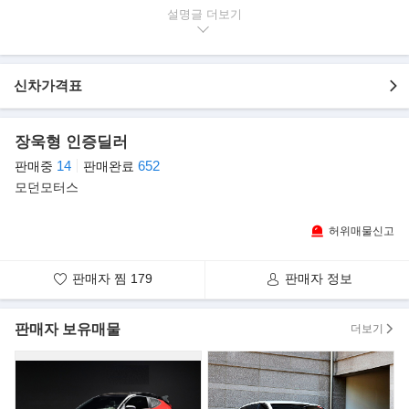
▶본 차량상태..
설명글
- 오토미션
- 286,663km실주행
- 엔진/미션 상태최상 보유중
- 성능테스트 후 경정비 완료 차량
신차가격표
- 외관 매우 깔끔하며, 실내 및 엔진룸 크리닝 완료
- 차량구입시 성능보증서 발급으로 차량상태 및 사고유무를 확인 가
능
- 엔진/미션은 전혀 걱정 마십시요. 양호한 상태가 아니면 절대 판매
장욱형 인증딜러
하지 않음
14
652
판매중
판매완료
▶옵션내역
모던모터스
- AQS
- 레인센서
- 이모빌라이저
허위매물신고
- 리얼 우드 내장재
- 전동식 후석 커튼
- 운전석 무릎 에어백
판매자 찜
179
판매자 정보
- 클러스터 이오나이저
- 전방 사각지대 카메라
- 리얼 우드 시트백 테이블
판매자 보유매물
더보기
- 전자 파킹 브레이크(EPB)
- 전후방 주차보조시스템(PAS)
- 운전자 통합정보 시스템(DIS)
- 차선이탈 경보 시스템(LDWS)
- 후방 주차 가이드 시스템(PGS)