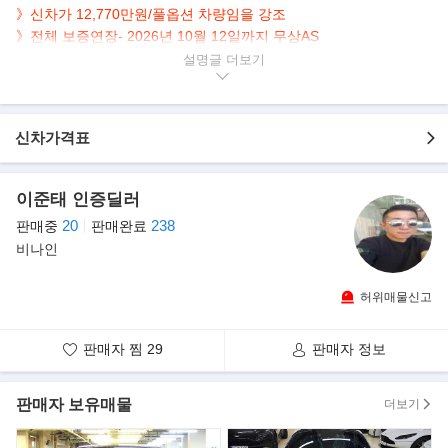
》신차가 12,770만원/풀옵션 차량임을 강조
》전체 보증연장- 2026년 10월 12일까지 무상AS
》소모품 보증연장- 2028년 10월 22일까지 무상 AS
설명글
》Volcano Grey Metallic/동년식 최고의 상태차량임을 강조
▶본 차량상태..
신차가격표
- 정식출고
- 현금차량
- 무사고운행
이준태 인증딜러
- 51,000km 실주행
20
238
판매중
판매완료
- 연식대비 짧은주행
비나인
- 다크그레이 바디+블랙 시트
- 깔끔하게 관리된 실내/외 컨디션
- 360마력 3.0L V6 바이터보, 고성능 GTS
허위매물신고
▶옵션표
판매자 찜
29
판매자 정보
판매자 보유매물
더보기