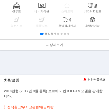
썬루프
네비게이션
스마트키
LED/HID램프
열선시트
통풍시트
후방감지센서
후방카메라
핵심옵션
상세보기
차량설명
허위매물신고
2018년형 (2017년 9월 등록) 포르쉐 마칸 3.0 GTS 모델을 판매합
니다.
》정식출고/무사고운행/현금차량