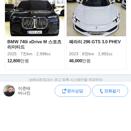
BMW 740i xDrive M 스포츠
페라리 296 GTS 3.0 PHEV
리미티드
2025
7천km
2,998cc
2023
8천km
2,992cc
12,800
만원
46,000
만원
▶포르쉐 공식 인증 보증서
보배네트워크는 광고 등록 시스템만을 제공하며
판매자가 직접 등록한 내용에 대한 모든 책임은 판매자에게 있습니다.
이준태
문자상담
전화걸기
차량 구매 시 차량등록증, 성능점검기록부, 실제 차량 상태,
비나인
차대번호 조회로 직접 정보를 확인하세요.
차대번호는 등록증과 성능지에 나와있으며
조회 시 정확한 옵션과 제원을 확인 할 수 있습니다.
보배네트워크는 통신판매중개자로 통신판매 당사자가 아니며,
상품·거래정보, 거래에 대하여 책임을 지지 않습니다.