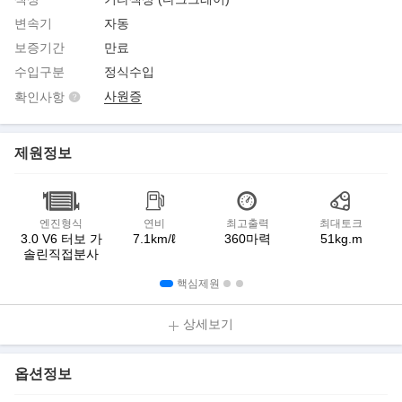
변속기
자동
보증기간
만료
수입구분
정식수입
사원증
확인사항
제원정보
엔진형식
연비
최고출력
최대토크
3.0 V6 터보 가
7.1km/ℓ
360마력
51kg.m
솔린직접분사
핵심제원
상세보기
옵션정보