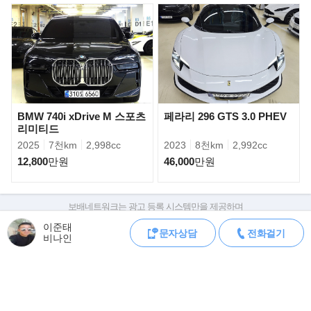
BMW 740i xDrive M 스포츠
페라리 296 GTS 3.0 PHEV
리미티드
2025
7천km
2,998cc
2023
8천km
2,992cc
12,800
만원
46,000
만원
보배네트워크는 광고 등록 시스템만을 제공하며
판매자가 직접 등록한 내용에 대한 모든 책임은 판매자에게 있습니다.
이준태
문자상담
전화걸기
차량 구매 시 차량등록증, 성능점검기록부, 실제 차량 상태,
비나인
차대번호 조회로 직접 정보를 확인하세요.
차대번호는 등록증과 성능지에 나와있으며
조회 시 정확한 옵션과 제원을 확인 할 수 있습니다.
보배네트워크는 통신판매중개자로 통신판매 당사자가 아니며,
상품·거래정보, 거래에 대하여 책임을 지지 않습니다.