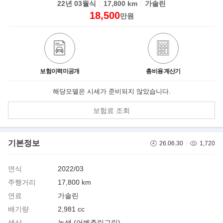
22년 03월식
17,800 km
가솔린
18,500
만원
보험이력미공개
총비용 계산기
해당모델은 시세가 준비되지 않았습니다.
보험료 조회
기본정보
26.06.30
1,720
연식
2022/03
주행거리
17,800 km
연료
가솔린
배기량
2,981 cc
색상
녹색 (어벤츄린그린)