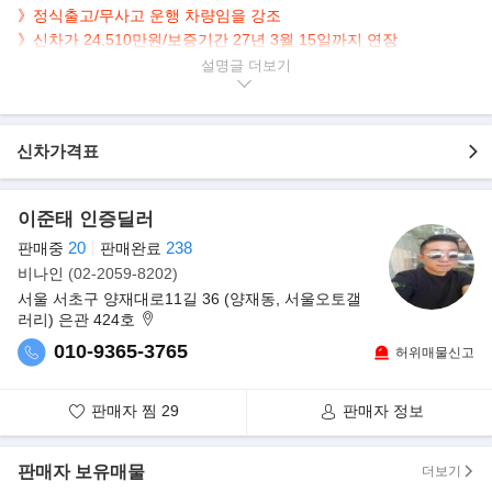
》
정식출고/무사고 운행 차량임을 강조
》
신차가 24,510만원/보증기간 27년 3월 15일까지 연장
설명글
▶본 차량상태..
- 정식출고
- 무사고 운행
신차가격표
- 실주행 17,800km
- 연식대비 짧은주행
- 차분한 브라운 시트
이준태 인증딜러
- 보증기간 27년 3월 15일
20
238
판매중
판매완료
- 강렬한 어벤츄린그린 바디
비나인
(02-2059-8202)
- 깔끔하게 관리된 내/외관 보유
서울 서초구 양재대로11길 36 (양재동, 서울오토갤
- 4륜구동+3.0L 6기통 고성능 GTS 오픈탑
러리) 은관 424호
▶옵션내역
010-9365-3765
허위매물신고
판매자 찜
29
판매자 정보
판매자 보유매물
더보기