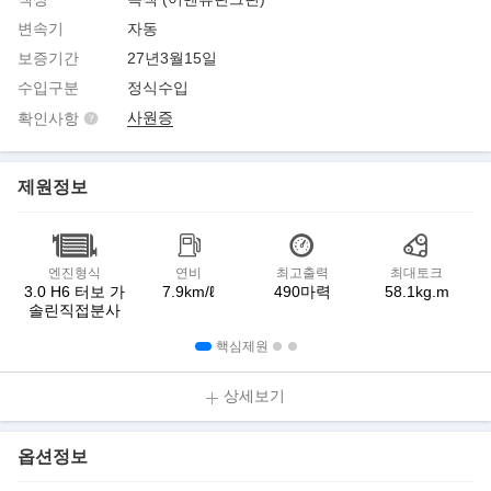
변속기
자동
보증기간
27년3월15일
수입구분
정식수입
사원증
확인사항
제원정보
엔진형식
연비
최고출력
최대토크
3.0 H6 터보 가
7.9km/ℓ
490마력
58.1kg.m
솔린직접분사
핵심제원
상세보기
옵션정보