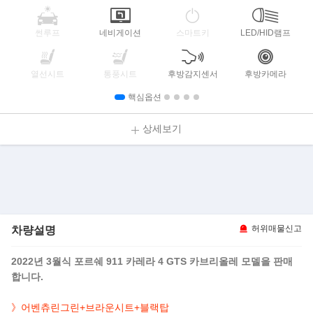
썬루프
네비게이션
스마트키
LED/HID램프
열선시트
통풍시트
후방감지센서
후방카메라
핵심옵션
상세보기
차량설명
허위매물신고
2022년 3월식 포르쉐 911 카레라 4 GTS 카브리올레 모델을 판매
합니다.
》어벤츄린그린+브라운시트+블랙탑