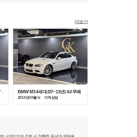
더보기
마세라티 그란카브리오 1세대 (07~23년) 4.7
BMW M3 4세대 (07~13년) 4.0 쿠페
2013년 10월식
가격상담
지에 나와있으며 조회 시 정확한 옵션과 제원을