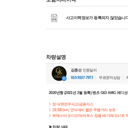
사고이력정보가 등록되지 않았습니다
차량설명
김종선
인증딜러
010-9107-7973
무료문자상담
2020년형 (2021년 2월 등록) 벤츠 G63 AMG 에
》정식/완전무사고/금융리스
》29,500,km, 연식대비 짧은 주행거리 보유
》부메스터 오디오/브라부스 정품 배기/레드시트 
▶차량 상태