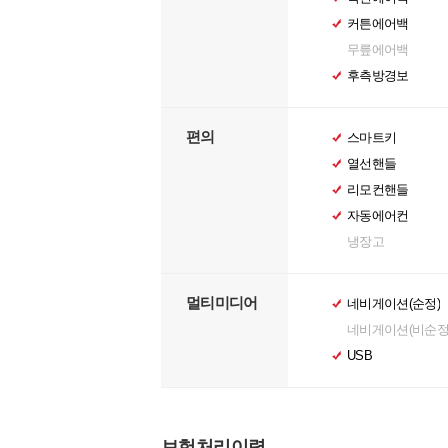
커튼에어백
무릎에어백
후측방경보
편의
스마트키
열선핸들
리모컨핸들
자동에어컨
냉장고
멀티미디어
네비게이션(순정)
네비게이션(비순정
USB
보험처리이력