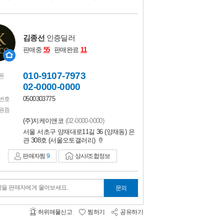
비교하기
0
김종선
인증딜러
판매중
55
판매완료
11
010-9107-7973
폰
02-0000-0000
0500303775
번호
원증
(주)지케이앤코
(02-0000-0000)
서울 서초구 양재대로11길 36 (양재동) 은
관 308호 (서울오토갤러리)
판매자찜
9
상사/조합정보
항을 판매자에게 물어보세요.
문의
허위매물신고
찜하기
공유하기