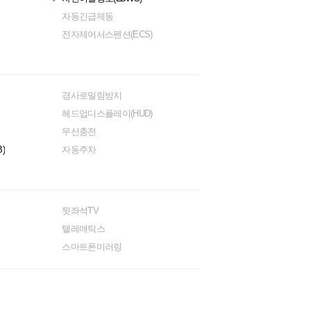
자동긴급제동
전자제어서스펜션(ECS)
경사로밀림방지
헤드업디스플레이(HUD)
무선충전
)
자동주차
뒷좌석TV
텔레매틱스
스마트폰미러링