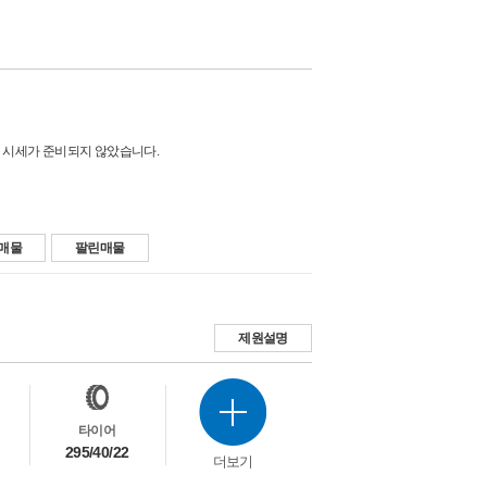
 시세가 준비되지 않았습니다.
매물
팔린매물
제원설명
타이어
295/40/22
더보기