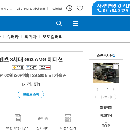
회원가입
사이버매장 차량등록
고객센터
카
슈퍼카
희귀차
오토갤러리
최근본차량
1
벤츠 3세대 G63 AMG 에디션
년 02월 (20년형)
29,500 km
가솔린
[가격상담]
1 / 1
보험료조회
비교하기
0
찜한차량
비교검색
1 / 1
준비중
비교하기
0
1 / 1
보험이력 미공개
신차대비
자동계산기