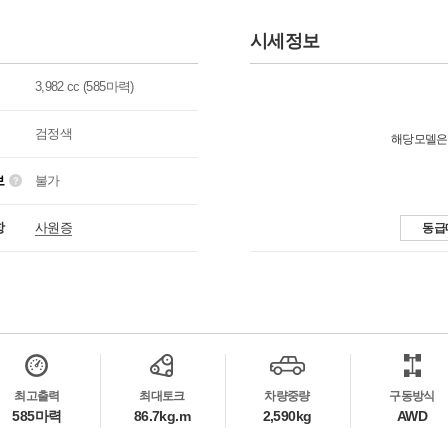
시세정보
3,982 cc (585마력)
검정색
해당모델은
보
불가
항
사원증
동급
최고출력
최대토크
차량중량
구동방식
585마력
86.7kg.m
2,590kg
AWD