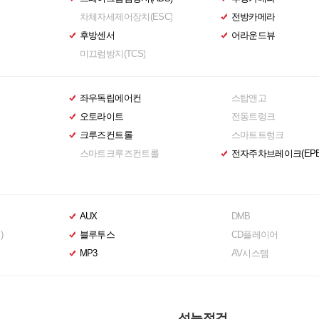
차체자세제어장치(ESC)
전방카메라
후방센서
어라운드뷰
미끄럼방지(TCS)
좌우독립에어컨
스탑앤고
오토라이트
전동트렁크
크루즈컨트롤
스마트트렁크
스마트크루즈컨트롤
전자주차브레이크(EPB
AUX
DMB
)
블루투스
CD플레이어
MP3
AV시스템
성능점검