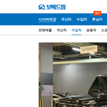
사이버매장
국산차
수입차
튜닝카
전체매물
국산차
수입차
승용차
스
사
이
버
매
장