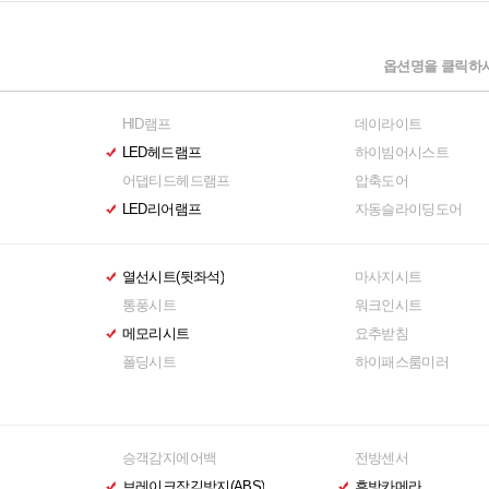
옵션명을 클릭하시
HID램프
데이라이트
LED헤드램프
하이빔어시스트
어댑티드헤드램프
압축도어
LED리어램프
자동슬라이딩도어
열선시트(뒷좌석)
마사지시트
통풍시트
워크인시트
메모리시트
요추받침
폴딩시트
하이패스룸미러
승객감지에어백
전방센서
브레이크잠김방지(ABS)
후방카메라