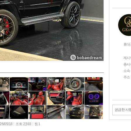
휴대
제시
종사
소속
주소
궁금한 사
6/05/18
조회 2,593
찜 1