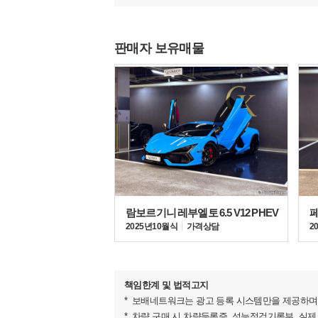
해당 차량은 위탁 차량으로 방문 전 미리 연락을 
- 세금 계산서 발행 가능한가요?
판매자 보유매물
해당 차량은 개인 위탁 차량이며 세금 계산서 발행
원하실시 3%별도 부과됩니다.
▶판매자의 한마디
- 안녕하십니까. 지캐이앤코 김종선 대표입니다.
- 이렇게 제 차량에 관심가져 주신점 진심으로 감
- 100% 실제 판매하는 차량만을 광고 등록하고 있
- 차량을 직접 매입하여 판매하는 방식이기에 타시
- 차량 구입문의가 아니더라도 차량 매도를 원하시
- 국산차,수입차,고가의 슈퍼카, 특장 의전 차량 
- 즉시 현금 매입 가능합니다.
람보르기니 레부엘토 6.5 V12 PHEV
페
▶판매자의 약속
2025년 10월식
가격상담
2
- 타고계시던 고객님의 소중한차량,최고가 매입 및
- 100% 실매물만을 고집하겠습니다.(원하실경우 
- 자동차관리법 제58조1항에 의한 중고차 성능점
- 할부/리스 이용시 중고차금융 공식제휴점을통한
책임한계 및 법적고지
- 자동차 등록규칙 제33조 2항에 의한 관인계약
보배네트워크는 광고 등록 시스템만을 제공하며 
▶벤츠 G바겐 풀체인지 신형 G63 AMG..
차량 구매 시 차량등록증, 성능점검기록부, 실제