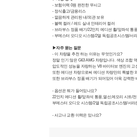
- 보험이력 0원 완전한 무사고
- 정식출고/금융리스
- 깔끔하게 관리된 내/외관 보유
- 블랙 컬러 / 레드 실내 인테리어 컬러
- 브라부스 정품 배기/22인치 에디션 휠/앞좌석 
- 부메스터 오디오 시스템/2열 독립공조시스템
▶자주 묻는 질문
- 이 차량을 추천 하는 이유는 무엇인가요?
정말 인기 많은 G63 AMG 차량입니다. 색상 조합
압도적인 성능을 자랑하는 V8 바이터보 엔진의 고성
또한 에디션 차량으로써 에디션 차량만의 특별한 외
또한 브라부스 정품 배기가 되어있어 더욱 강력한
- 옵션은 뭐가 들어있나요?
22인치 에디션 휠/앞좌석 통풍,열선,메모리 시트/
부메스터 오디오 시스템/2열 독립공조시스템/서
- 사고나 교환 이력은 있나요?
보험이력 0원 완전한 무사고 차량입니다.
- 차량은 매장에 가면 바로 볼 수 있나요?