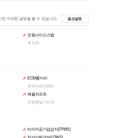
면 자세한 설명을 볼 수 있습니다.
옵션설명
전동사이드스탭
루프랙
ECM룸미러
뒷좌석에어벤트
패들쉬프트
전동햇빛가리개
타이어공기압감지(TPMS)
차선이탈경보(LDWS)