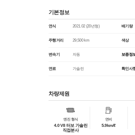
기본정보
연식
2021.02 (20년형)
배기량
주행거리
29,500 km
색상
변속기
자동
보증정
연료
가솔린
확인사
차량제원
차
량
정
보
엔진 형식
연비
4.0 V8 터보 가솔린
5.9km/ℓ
직접분사