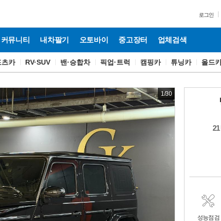
로그인
커뮤니티
내차팔기
오토바이
중고장터
업체검색
포츠카
RV·SUV
밴·승합차
픽업·트럭
캠핑카
튜닝카
올드
1
/
30
21
성능점검