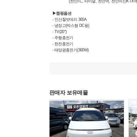
(천안I.C, 터미널, 천안역, 천안아산KTX역
▶캠핑옵션
- 인산철밧데리 300A
- 냉장고(박스형 DC용)
- TV(20")
- 주행충전기
- 한전충전기
- 태양광충전기(300W)
- 한전인입구
- 인버터3K
- 천장올방음
- DC12V 모터
- 무지향안테나
- 5구 컨트롤러
판매자 보유매물
- MPPT
- 전자렌지
- 무시동히터2K
- 수전볼
- 워터펌프
- 오수
- 청수 등등.