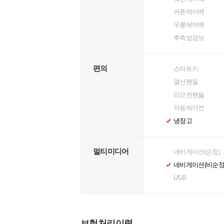
커튼에어백
무릎에어백
후측방경보
편의
스마트키
열선핸들
리모컨핸들
자동에어컨
냉장고
멀티미디어
네비게이션(순정)
네비게이션(비순정
USB
보험처리이력