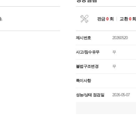
.
판금
0
회
교환
0
제시번호
20260520
사고/침수유무
무
불법구조변경
무
특이사항
성능/상태 점검일
2026-05-07