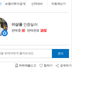
비교하기
0
건
보험이력 미공개
신차대비
자동계산기
이상용
인증딜러
판매중
60
판매완료
1842
항을 판매자에게 물어보세요.
문의
허위매물신고
찜하기
공유하기