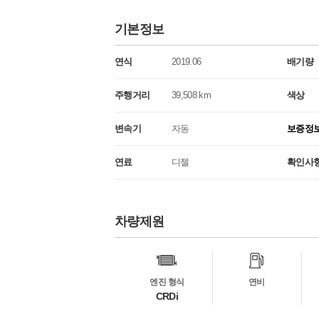
기본정보
연식
2019.06
배기량
주행거리
39,508 km
색상
변속기
자동
보증정
연료
디젤
확인사
차량제원
차
량
정
보
엔진 형식
연비
CRDi