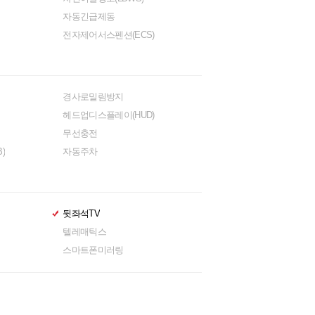
자동긴급제동
전자제어서스펜션(ECS)
경사로밀림방지
헤드업디스플레이(HUD)
무선충전
)
자동주차
뒷좌석TV
텔레매틱스
스마트폰미러링