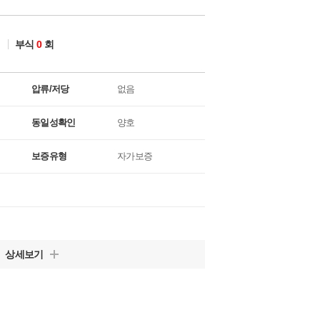
회
부식
0
회
압류/저당
없음
동일성확인
양호
보증유형
자가보증
상세보기