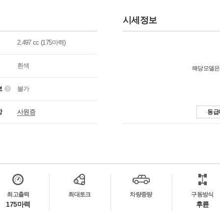
시세정보
2,497 cc (175마력)
흰색
해당모델은
보
불가
항
사원증
동급
최고출력
최대토크
차량중량
구동방식
175마력
후륜