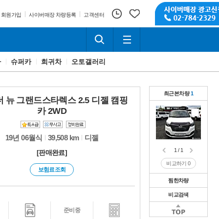
회원가입
사이버매장 차량등록
고객센터
카
슈퍼카
희귀차
오토갤러리
최근본차량
1
더 뉴 그랜드스타렉스 2.5 디젤 캠핑
카 2WD
19년 06월식
39,508 km
디젤
1 / 1
[판매완료]
비교하기
0
보험료조회
찜한차량
비교검색
1 / 1
비교하기
0
1 / 1
준비중