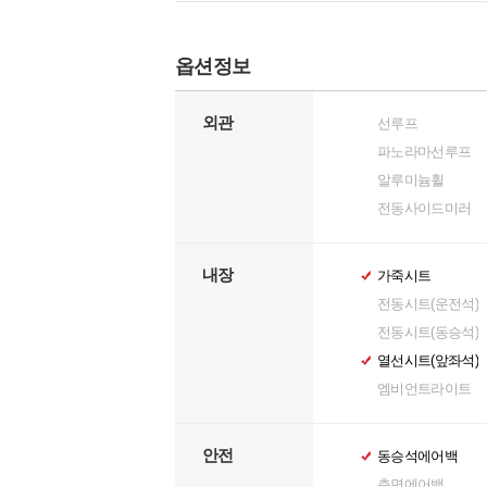
옵션정보
외관
선루프
파노라마선루프
알루미늄휠
전동사이드미러
내장
가죽시트
전동시트(운전석)
전동시트(동승석)
열선시트(앞좌석)
엠비언트라이트
안전
동승석에어백
측면에어백