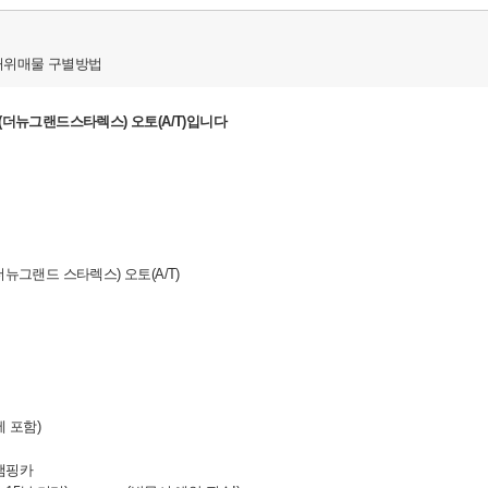
허위매물 구별방법
(더뉴그랜드스타렉스) 오토(A/T)입니다
뉴그랜드 스타렉스) 오토(A/T)
세 포함)
든캠핑카