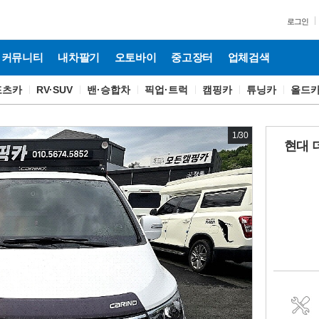
로그인
커뮤니티
내차팔기
오토바이
중고장터
업체검색
포츠카
RV·SUV
밴·승합차
픽업·트럭
캠핑카
튜닝카
올드
1
/
30
현대 