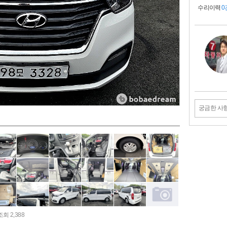
수리이력
0
궁금한 사
조회 2,388