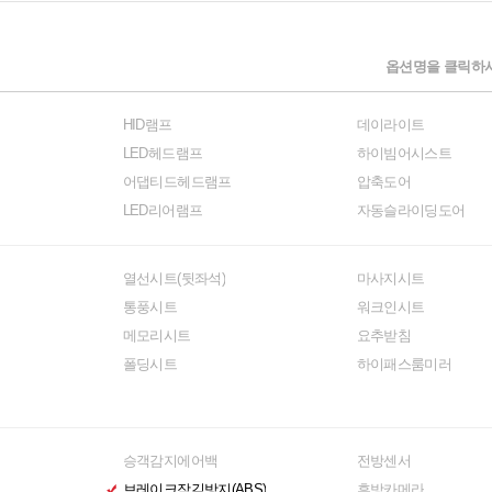
옵션명을 클릭하시
HID램프
데이라이트
LED헤드램프
하이빔어시스트
어댑티드헤드램프
압축도어
LED리어램프
자동슬라이딩도어
열선시트(뒷좌석)
마사지시트
통풍시트
워크인시트
메모리시트
요추받침
폴딩시트
하이패스룸미러
승객감지에어백
전방센서
브레이크잠김방지(ABS)
후방카메라