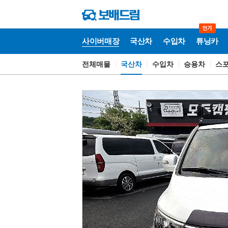
사이버매장
국산차
수입차
튜닝카
전체매물
국산차
수입차
승용차
스
사
이
버
매
장