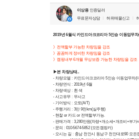
이상용
인증딜러
무료문자상담
허위매물신고
2019년 6월식 카인드아크코리아 5인승 이동업무차
》전액할부 가능한 차량임을 강조
》꼼꼼하게 정비한 차량임을 강조
》캠핑내부 6개월 무상보증 가능한 차량임을 강조
▶본 차량상태..
- 차량모델 : 카인드아크코리아 5인승 이동업무차(더
- 차량연식 : 2019년 6월
- 차량색상 : 흰 색
- 사고유무 : 무사고
- 기어방식 : 오토(A/T)
- 주행거리 : 3만 9천km(실주행)
- 현찰 or 카드 or 전액할부가능.
- 판매가격 : 3,280만원(차량+개소세+개조비+부가
- 문의 : 010-5674-5852 (모든캠핑카)
- 오시는 길 : 충남 천안시 동남구 천안대로90 모