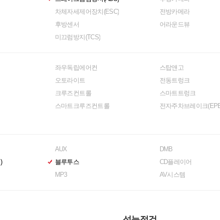
차체자세제어장치(ESC)
전방카메라
후방센서
어라운드뷰
미끄럼방지(TCS)
좌우독립에어컨
스탑앤고
오토라이트
전동트렁크
크루즈컨트롤
스마트트렁크
스마트크루즈컨트롤
전자주차브레이크(EPB
AUX
DMB
)
블루투스
CD플레이어
MP3
AV시스템
성능점검