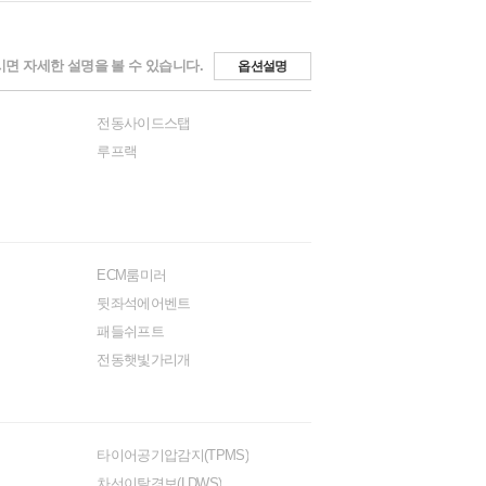
면 자세한 설명을 볼 수 있습니다.
옵션설명
전동사이드스탭
루프랙
ECM룸미러
뒷좌석에어벤트
패들쉬프트
전동햇빛가리개
타이어공기압감지(TPMS)
차선이탈경보(LDWS)