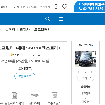
회원가입
사이버매장 차량등록
고객센터
카
슈퍼카
희귀차
오토갤러리
최근본차량
1
프린터 3세대 519 CDI 엑스트라 L
26년 05월 (25년형)
80 km
디젤
[판매완료]
1 / 1
보험료조회
비교하기
0
찜한차량
비교검색
1 / 1
준비중
비교하기
0
1 / 1
등록
보험이력 미공개
신차대비
자동계산기