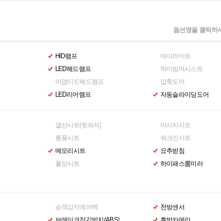
옵션명을 클릭하시
HID램프
데이라이트
LED헤드램프
하이빔어시스트
어댑티드헤드램프
압축도어
LED리어램프
자동슬라이딩도어
열선시트(뒷좌석)
마사지시트
통풍시트
워크인시트
메모리시트
요추받침
폴딩시트
하이패스룸미러
승객감지에어백
전방센서
브레이크잠김방지(ABS)
후방카메라