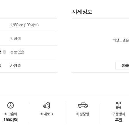
시세정보
1,950 cc (190마력)
검정색
해당모델은
보
정보없음
항
사원증
동급
최고출력
최대토크
차량중량
구동방식
190마력
후륜