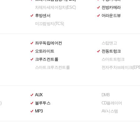
차체자세제어장치(ESC)
전방카메라
후방센서
어라운드뷰
미끄럼방지(TCS)
좌우독립에어컨
스탑앤고
오토라이트
전동트렁크
크루즈컨트롤
스마트트렁크
스마트크루즈컨트롤
전자주차브레이크(EPB
AUX
DMB
)
블루투스
CD플레이어
MP3
AV시스템