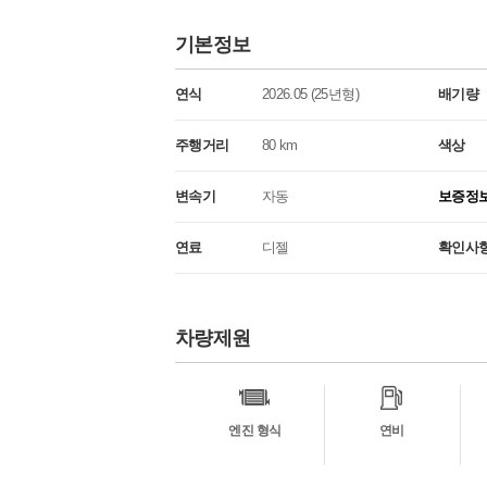
기본정보
연식
2026.05 (25년형)
배기량
주행거리
80 km
색상
변속기
자동
보증정
연료
디젤
확인사
차량제원
차
량
정
보
엔진 형식
연비