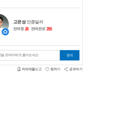
비교하기
0
고온성
인증딜러
판매중
26
판매완료
396
항을 판매자에게 물어보세요.
문의
허위매물신고
찜하기
공유하기