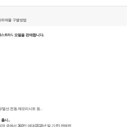
허위매물 구별방법
엑스트라 L
모델을 판매합니다.
열선.전동.메모리시트 등..
터
출시..
개 국에서 360만 여대(2018년 말 기준) 판매된