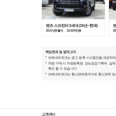
국내 수입분은 독일 뒤셀도르프 공장과 뤼디스페데
벤츠 스프린터 3세대 (19년~현재) 319 CDI
2023년 8월식
10,500만원
2
책임한계 및 법적고지
보배네트워크는 광고 등록 시스템만을 제공하며 
차량 구매 시 차량등록증, 성능점검기록부, 실제
확인 할 수 있습니다.
보배네트워크는 통신판매중개자로 통신판매 당사자
외관 디자인은 기존의 형태를 이어가는 한편 윙 부
선명한 윤곽의 헤드램프로 강인한 인상을 강조했다.