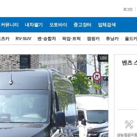
로그인
커뮤니티
내차팔기
오토바이
중고장터
업체검색
포츠카
RV·SUV
밴·승합차
픽업·트럭
캠핑카
튜닝카
올드
1
/
30
벤츠 스
성능점검 미