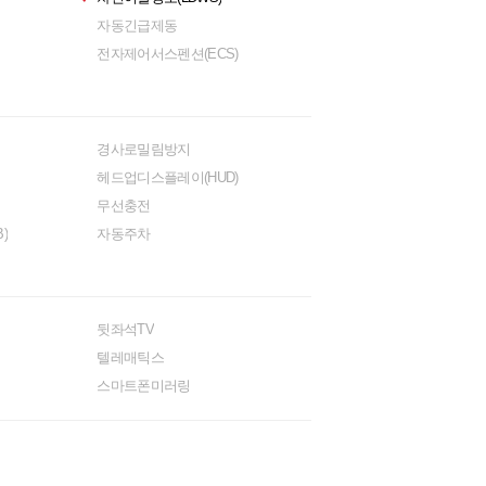
자동긴급제동
전자제어서스펜션(ECS)
경사로밀림방지
헤드업디스플레이(HUD)
무선충전
)
자동주차
뒷좌석TV
텔레매틱스
스마트폰미러링