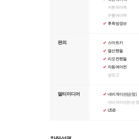
커튼에어백
무릎에어백
후측방경보
편의
스마트키
열선핸들
리모컨핸들
자동에어컨
냉장고
멀티미디어
네비게이션(순정)
네비게이션(비순정
USB
차량설명