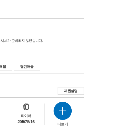
 시세가 준비되지 않았습니다.
매물
팔린매물
제원설명
타이어
205/75/16
더보기