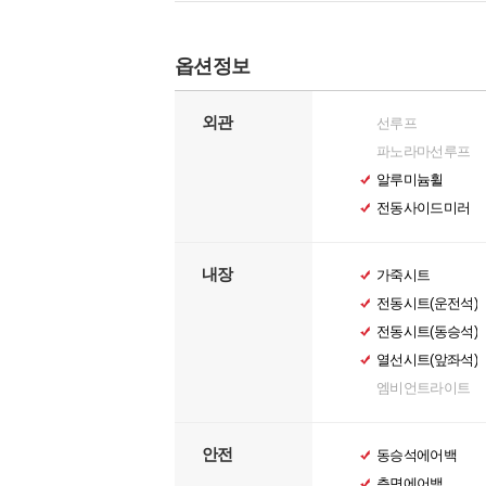
옵션정보
외관
선루프
파노라마선루프
알루미늄휠
전동사이드미러
내장
가죽시트
전동시트(운전석)
전동시트(동승석)
열선시트(앞좌석)
엠비언트라이트
안전
동승석에어백
측면에어백