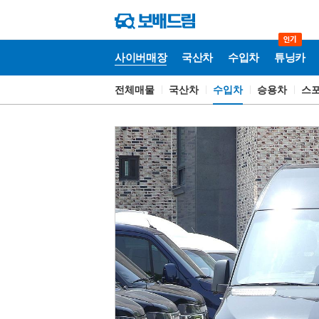
사이버매장
국산차
수입차
튜닝카
전체매물
국산차
수입차
승용차
스
사
이
버
매
장