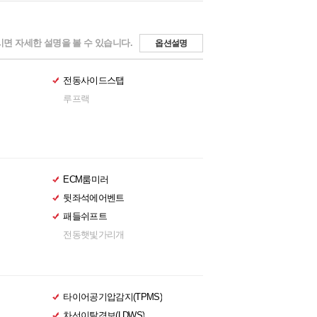
면 자세한 설명을 볼 수 있습니다.
옵션설명
전동사이드스탭
루프랙
ECM룸미러
뒷좌석에어벤트
패들쉬프트
전동햇빛가리개
타이어공기압감지(TPMS)
차선이탈경보(LDWS)