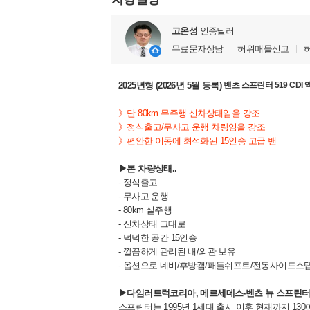
고온성
인증딜러
무료문자상담
허위매물신고
2025년형 (2026년 5월 등록)
벤츠 스프린터 519 CDI 
》단 80km 무주행 신차상태임을 강조
》정식출고/무사고 운행 차량임을 강조
》편안한 이동에 최적화된 15인승 고급 밴
▶본 차량상태..
- 정식출고
- 무사고 운행
- 80km 실주행
- 신차상태 그대로
- 넉넉한 공간 15인승
- 깔끔하게 관리된 내/외관 보유
- 옵션으로 네비/후방캠/패들쉬프트/전동사이드스탭/
▶다임러트럭코리아, 메르세데스-벤츠 뉴 스프린
스프린터는 1995년 1세대 출시 이후 현재까지 130여