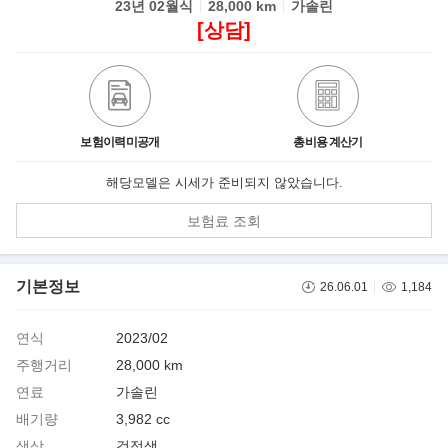
23년 02월식
28,000 km
가솔린
[상담]
보험이력미공개
총비용 계산기
해당모델은 시세가 준비되지 않았습니다.
보험료 조회
기본정보
26.06.01
1,184
연식
2023/02
주행거리
28,000 km
연료
가솔린
배기량
3,982 cc
색상
검정색