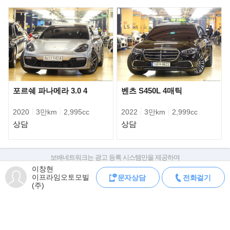
캐릭터 라인은 측면을 따라 축소하고 교묘한 윤곽으로 디자인해 조
각과 같은 형상을 갖췄다. 전면에선
높은 라디에이터 그릴이 인상적이다. S클래스의 전형적인 3줄 주간
주행등을 평면적이고 작게 디자인했다.
차의 역동적인 형태는 후면에서도 이어진다. 정밀한 디자인과 일부
애니메이션 효과를 적용한 리어 램프는
고급스럽다.
포르쉐 파나메라 3.0 4
벤츠 S450L 4매틱
2020
3만km
2,995cc
2022
3만km
2,999cc
상담
상담
보배네트워크는 광고 등록 시스템만을 제공하며
판매자가 직접 등록한 내용에 대한 모든 책임은 판매자에게 있습니다.
이창현
이프라임오토모빌
문자상담
전화걸기
차량 구매 시 차량등록증, 성능점검기록부, 실제 차량 상태,
(주)
차대번호 조회로 직접 정보를 확인하세요.
차대번호는 등록증과 성능지에 나와있으며
조회 시 정확한 옵션과 제원을 확인 할 수 있습니다.
보배네트워크는 통신판매중개자로 통신판매 당사자가 아니며,
상품·거래정보, 거래에 대하여 책임을 지지 않습니다.