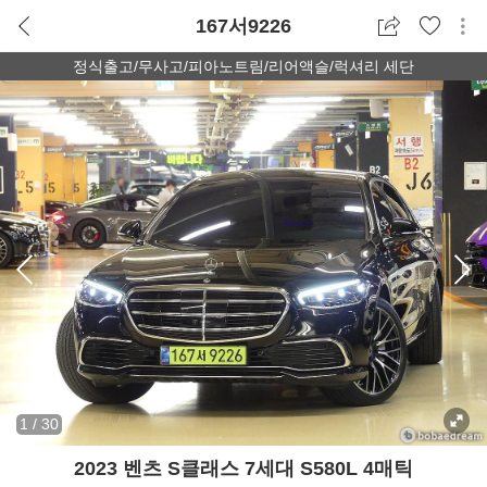
167서9226
정식출고/무사고/피아노트림/리어액슬/럭셔리 세단
1
/
30
2023 벤츠 S클래스 7세대 S580L 4매틱