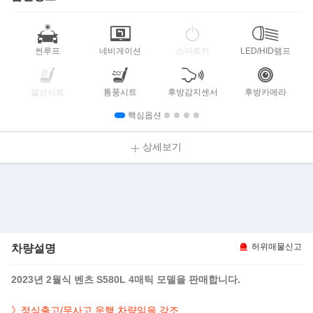
썬루프
네비게이션
스마트키
LED/HID램프
열선시트
통풍시트
후방감지센서
후방카메라
핵심옵션
상세보기
차량설명
허위매물신고
2023년 2월식
벤츠 S580L 4매틱
모델을 판매합니다.
》
정식출고/무사고 운행 차량임을 강조