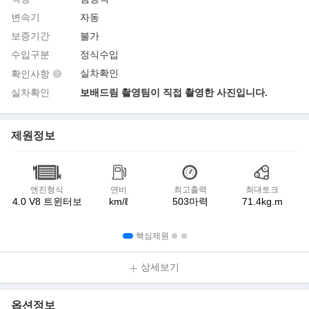
변속기
자동
보증기간
불가
수입구분
정식수입
실차확인
확인사항
실차확인
보배드림 촬영팀이 직접 촬영한 사진입니다.
제원정보
엔진형식
연비
최고출력
최대토크
4.0 V8 트윈터보
km/ℓ
503마력
71.4kg.m
핵심제원
상세보기
옵션정보