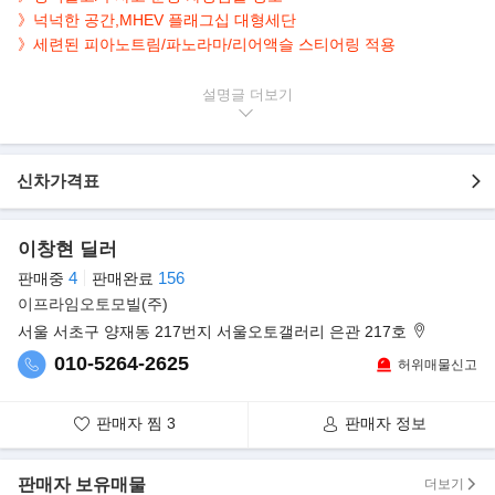
》넉넉한 공간,MHEV 플래그십 대형세단
》세련된 피아노트림/파노라마/리어액슬 스티어링 적용
▶본 차량상태..
설명글
- 정식출고
- 무사고 운행
- 28,000km 실주행
신차가격표
- 연식대비 짧은주행
- 고급스러운 블랙 바디
- 깔끔하게 관리된 내/외관 보유
이창현 딜러
- 마일드 하이브리드 기술 EQ 부스트 적용
4
156
판매중
판매완료
- S클래스의 안락함과 8기통 터보 강력한 성능의 조화
이프라임오토모빌(주)
서울 서초구 양재동 217번지 서울오토갤러리 은관 217호
▶완전변경 7세대 S클래스..
벤츠가 완전변경을 거친 7세대 S클래스를 공개했다.
010-5264-2625
허위매물신고
벤츠에 따르면 7세대 S클래스의 외관은 새로운 디자인 언어를 적용
해 세련미를 키웠다.
판매자 찜
3
판매자 정보
특히 짧은 앞 오버행과 긴 휠베이스, 균형잡힌 뒤 오버행을 갖춰 완
벽한 비율을 보여준다.
판매자 보유매물
더보기