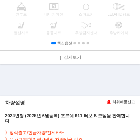
썬루프
네비게이션
스마트키
LED/HID램프
열선시트
통풍시트
후방감지센서
후방카메라
핵심옵션
상세보기
차량설명
허위매물신고
2024년형 (2025년 6월등록) 포르쉐 911 터보 S 모델을 판매합니
다.
》정식출고/현금차량/전체PPF
》무사고/보험이력 0원인 차량임을 강조