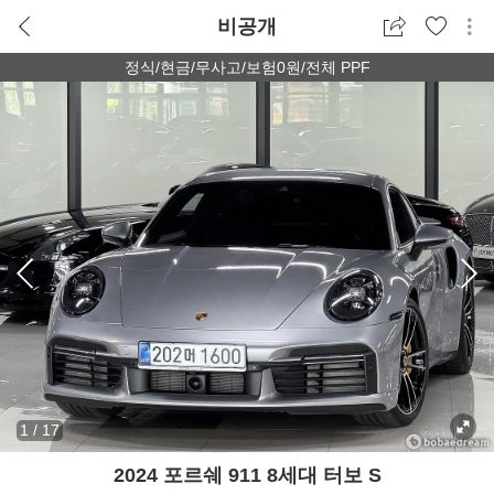
비공개
정식/현금/무사고/보험0원/전체 PPF
1
/
17
2024 포르쉐 911 8세대 터보 S