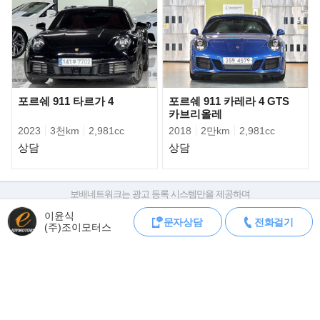
포르쉐 911 타르가 4
포르쉐 911 카레라 4 GTS
카브리올레
2023
3천km
2,981cc
2018
2만km
2,981cc
상담
상담
보배네트워크는 광고 등록 시스템만을 제공하며
판매자가 직접 등록한 내용에 대한 모든 책임은 판매자에게 있습니다.
이윤식
문자상담
전화걸기
차량 구매 시 차량등록증, 성능점검기록부, 실제 차량 상태,
(주)조이모터스
차대번호 조회로 직접 정보를 확인하세요.
차대번호는 등록증과 성능지에 나와있으며
▶신형 911의 플래그십 '터보 S'..
조회 시 정확한 옵션과 제원을 확인 할 수 있습니다.
포르쉐코리아가 가장 강력하고 역동적인 신형 911의 플래그십 신형
보배네트워크는 통신판매중개자로 통신판매 당사자가 아니며,
상품·거래정보, 거래에 대하여 책임을 지지 않습니다.
'911 터보 S (Porsche 911 Turbo S)'를
국내에 새롭게 출시하며 8세대 라인업을 확장한다.