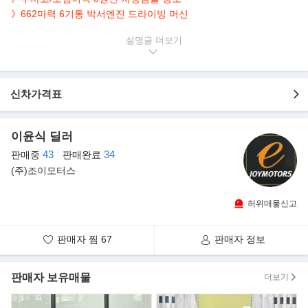
》662마력 6기통 박서엔진 드라이빙 머신
설명글
▶본 차량상태..
- 정식출고
- 현금차량
- 완전무사고
신차가격표
- 5,700km 실주행
- 짧은 주행거리 보유
- GT실버바디+레드시트
이윤식 딜러
- 깔끔하게 관리된 실내/외
43
34
판매중
판매완료
- 제로백 2.7초 662마력 6기통 드라이빙 머신
(주)조이모터스
▶옵 션 표
허위매물신고
판매자 찜
67
판매자 정보
판매자 보유매물
더보기