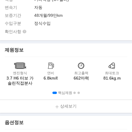
변속기
자동
보증기간
48개월/99만km
수입구분
정식수입
확인사항
제원정보
엔진형식
연비
최고출력
최대토크
3.7 H6 터보 가
6.8km/ℓ
662마력
81.6kg.m
솔린직접분사
핵심제원
상세보기
옵션정보