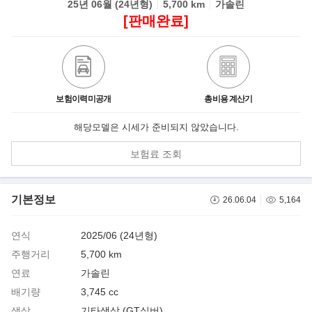
25년 06월 (24년형)
5,700 km
가솔린
[판매완료]
보험이력미공개
총비용 계산기
해당모델은 시세가 준비되지 않았습니다.
보험료 조회
기본정보
26.06.04
5,164
연식
2025/06 (24년형)
주행거리
5,700 km
연료
가솔린
배기량
3,745 cc
색상
기타색상 (GT실버)