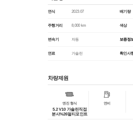
연식
2023.07
배기량
주행거리
8,000 km
색상
변속기
자동
보증정
연료
가솔린
확인사
차량제원
차
량
정
보
엔진 형식
연비
5.2 V10 가솔린직접
분사%26멀티포인트