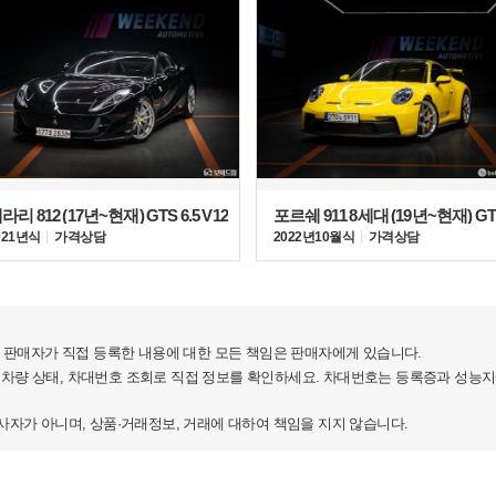
력, 최대 토크 57.7kg∙m(@6,500rpm)을 발휘한다. 람보르기니
라리 812 (17년~현재) GTS 6.5 V12
포르쉐 911 8세대 (19년~현재) GT
력 대 중량비(weight-to-power ratio)가 2.09kg/hp
021년식
가격상담
2022년 10월식
가격상담
리고 시속 200km까지 9초만에 주파한다. 시속 100km에서 정지
는 시속 310km를 넘는다.
 환경에 초점을 맞춘 세 가지 새로운 주행 모드 STO, 트로
판매자가 직접 등록한 내용에 대한 모든 책임은 판매자에게 있습니다.
 차량 상태, 차대번호 조회로 직접 정보를 확인하세요. 차대번호는 등록증과 성능
가 아니며, 상품·거래정보, 거래에 대하여 책임을 지지 않습니다.