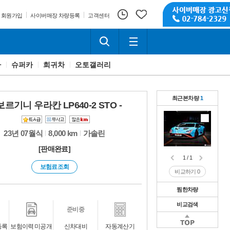
회원가입
사이버매장 차량등록
고객센터
카
슈퍼카
희귀차
오토갤러리
최근본차량
1
르기니 우라칸 LP640-2 STO -
23년 07월식
8,000 km
가솔린
[판매완료]
1 / 1
보험료조회
비교하기
0
찜한차량
비교검색
1 / 1
준비중
비교하기
0
1 / 1
등록
보험이력 미공개
신차대비
자동계산기