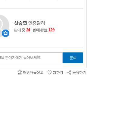
비교하기
0
신승연
인증딜러
판매중
24
판매완료
129
항을 판매자에게 물어보세요.
문의
허위매물신고
찜하기
공유하기