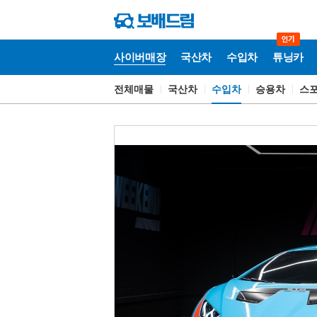
사이버매장
국산차
수입차
튜닝카
전체매물
국산차
수입차
승용차
스
사
이
버
매
장