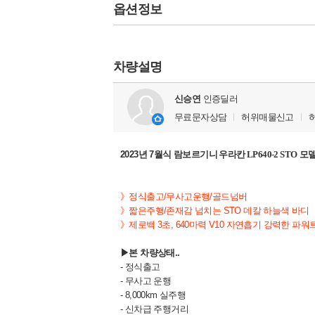
옵션정보
차량설명
신승연
인증딜러
무료문자상담
허위매물신고
2023년 7월식
람보르기니 우라칸 LP640-2 STO
모델
》정식출고/무사고운행/골드넘버
》짧은주행/존재감 넘치는 STO 데칼 하늘색 바디
》제로백 3초, 640마력 V10 자연흡기 강력한 파
▶본 차량상태..
- 정식출고
- 무사고 운행
- 8,000km 실주행
- 신차급 주행거리