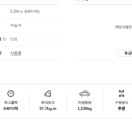
5,204 cc (640마력)
하늘색
해당모델은
보
만료
항
사원증
동급
최고출력
최대토크
차량중량
구동방식
640마력
57.7kg.m
1,339kg
후륜