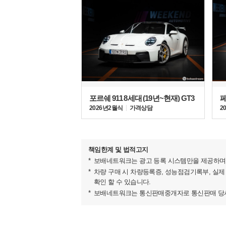
우라칸 STO의 자연흡기 V10 엔진은 최고 출력 640마
포르쉐 911 8세대 (19년~현재) GT3
페
고유의 경량화 기술에 힘입어 공차중량이 1,339kg에 불과해 출
2026년 2월식
가격상담
2
에 이른다. 정지 상태에서 시속 100km까지 3초, 그
상태까지 제동거리는 30m밖에 되지 않으며 최고 속도
특히, 운전의 즐거움을 극대화하기 위해 고성능 주행
책임한계 및 법적고지
페오(Trofeo), 피오자(Pioggia)를 탑재했다.
보배네트워크는 광고 등록 시스템만을 제공하며 
차량 구매 시 차량등록증, 성능점검기록부, 실제
확인 할 수 있습니다.
보배네트워크는 통신판매중개자로 통신판매 당사자