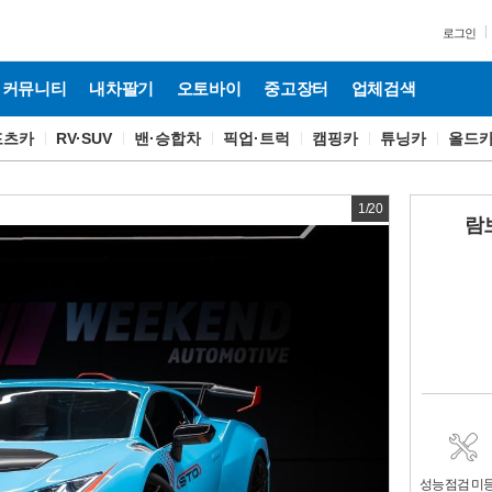
로그인
커뮤니티
내차팔기
오토바이
중고장터
업체검색
포츠카
RV·SUV
밴·승합차
픽업·트럭
캠핑카
튜닝카
올드
1
/
20
람보
성능점검 미