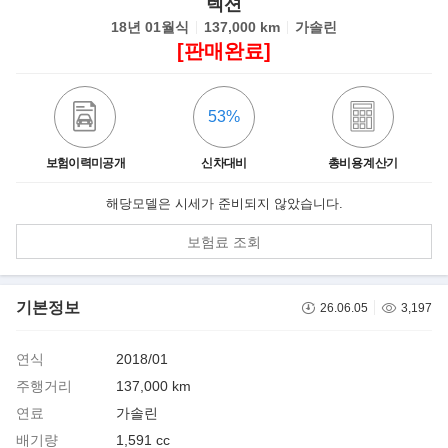
렉션
18년 01월식
137,000 km
가솔린
[판매완료]
53%
보험이력미공개
신차대비
총비용 계산기
해당모델은 시세가 준비되지 않았습니다.
보험료 조회
기본정보
26.06.05
3,197
연식
2018/01
주행거리
137,000 km
연료
가솔린
배기량
1,591 cc