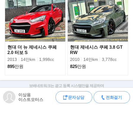
》휠
- 크로스 스피드 하이퍼 에디션 CR5 18인치 휠
》배기
- 커스텀 머플러 (구변완료)
》하체
현대 더 뉴 제네시스 쿠페
현대 제네시스 쿠페 3.8 GT
- 준피티드 에어 서스펜션
2.0 터보 S
RW
2013
14만km
1,998cc
2010
14만km
3,778cc
》그외
895
만원
825
만원
- 툴레 가로바 (정품)
- 툴레 루프박스 (정품)
- 루프 바,박스 탈부착가능
보배네트워크는 광고 등록 시스템만을 제공하며
- 토콘 인테이크 흡기
판매자가 직접 등록한 내용에 대한 모든 책임은 판매자에게 있습니다.
이상용
- 헥사곤 블로우 오프 벨브
문자상담
전화걸기
차량 구매 시 차량등록증, 성능점검기록부, 실제 차량 상태,
이스트모터스
- 사바니니 패들 쉬프트 연장킷
차대번호 조회로 직접 정보를 확인하세요.
차대번호는 등록증과 성능지에 나와있으며
조회 시 정확한 옵션과 제원을 확인 할 수 있습니다.
▶판매자의 한마디
보배네트워크는 통신판매중개자로 통신판매 당사자가 아니며,
》방문전 꼭 미리 연락주시고 방문주세요 !연락없이오셨다가 먼저
상품·거래정보, 거래에 대하여 책임을 지지 않습니다.
계약되는경우가 빈번하게 발생합니다
》제네시스 전국 최고가 매입&튜닝카 최고가매입 약속드립니다