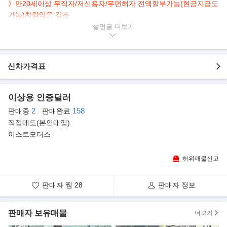
》만20세이상 무직자/저신용자/무면허자 전액할부가능(현금지급도
가능)차량임을 강조
설명글
▶본 차량상태..
- 오토미션
- 가격절충가능
신차가격표
- 137,000 km
- 합리적인 가격에 판매
- A/S 가능
이상용 인증딜러
- 성능테스트 후 경정비 완료
2
158
판매중
판매완료
- 사진 그대로 실매물임을 강조
직접매도(본인매입)
- 깔금하게 관리된 내/외관 보유중인 차량임을 강조
이스트모터스
▶차량 내역
》외관
허위매물신고
- M&S 그릴망
- 루프스킨
판매자 찜
28
판매자 정보
- 전면 로드런스 립 에어로파츠
- 사이드 로드런스 립 에어로파츠
- 리어 로드런스 디퓨저
판매자 보유매물
더보기
- 한야 그레이퍼플 풀 렙핑