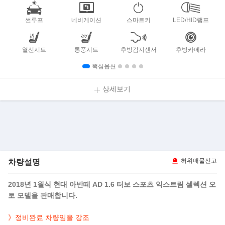
썬루프
네비게이션
스마트키
LED/HID램프
열선시트
통풍시트
후방감지센서
후방카메라
핵심옵션
상세보기
차량설명
허위매물신고
2018년 1월식 현대 아반떼 AD 1.6 터보 스포츠 익스트림 셀렉션 오
토 모델을 판매합니다.
》정비완료 차량임을 강조