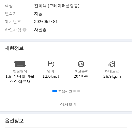
색상
진회색 (그레이퍼플랩핑)
변속기
자동
제시번호
2026052481
사원증
확인사항
제원정보
엔진형식
연비
최고출력
최대토크
1.6 I4 터보 가솔
12.0km/ℓ
204마력
26.9kg.m
린직접분사
핵심제원
상세보기
옵션정보