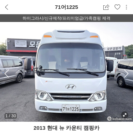
71어1225
하이그라시/신규제작/프리미엄급/가족캠핑 제격
1
/
30
2013 현대 뉴 카운티 캠핑카