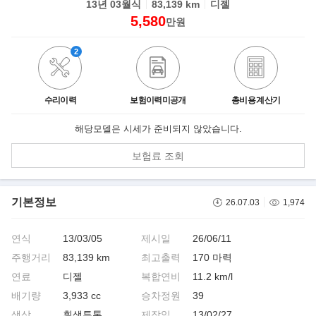
13년 03월식
83,139 km
디젤
5,580
만원
2
수리이력
보험이력미공개
총비용 계산기
해당모델은 시세가 준비되지 않았습니다.
보험료 조회
기본정보
26.07.03
1,974
연식
13/03/05
제시일
26/06/11
주행거리
83,139 km
최고출력
170 마력
연료
디젤
복합연비
11.2 km/l
배기량
3,933 cc
승차정원
39
색상
흰색투톤
제작일
13/02/27