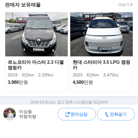
판매자 보유매물
더보기
▶내부사양
- 실내전체 고급 하이그라시작업
- 샤워실
- 이동식화장실(포타포티)
- 맥스펜
- 침상매트
- 고급 세면대
- 전자레인지
르노코리아 마스터 2.3 디젤
현대 스타리아 3.5 LPG 캠핑
- 변환테이블
캠핑카
카
- 43인치 스마트TV
2019
3만km
2,299cc
2023
6만km
3,470cc
- 200리터 청수통
3,980
만원
4,580
만원
- 100리터 오수통
- 사이드 엘이디바
- 태양광 컨트롤
보배네트워크는 광고 등록 시스템만을 제공하며
판매자가 직접 등록한 내용에 대한 모든 책임은 판매자에게 있습니다.
- 6평 캐리어 에어컨
이상용
문자상담
전화걸기
차량 구매 시 차량등록증, 성능점검기록부, 실제 차량 상태,
- 디씨 냉장고(128L)
차랑차랑
차대번호 조회로 직접 정보를 확인하세요.
- 5구 전기 콘트롤박스
차대번호는 등록증과 성능지에 나와있으며
- 엘이디 조명등
조회 시 정확한 옵션과 제원을 확인 할 수 있습니다.
- 카라반 도어
보배네트워크는 통신판매중개자로 통신판매 당사자가 아니며,