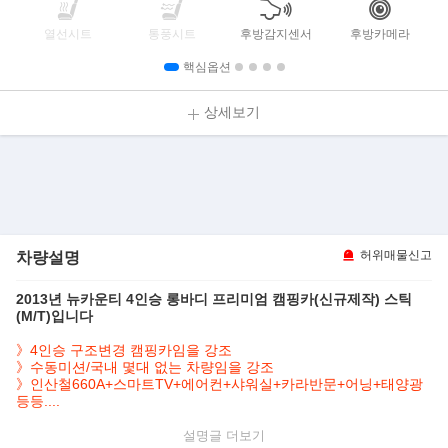
열선시트
통풍시트
후방감지센서
후방카메라
핵심옵션
상세보기
차량설명
허위매물신고
2013년 뉴카운티 4인승 롱바디 프리미엄 캠핑카(신규제작) 스틱
(M/T)입니다
》4인승 구조변경 캠핑카임을 강조
》수동미션/국내 몇대 없는 차량임을 강조
》인산철660A+스마트TV+에어컨+샤워실+카라반문+어닝+태양광
등등....
설명글
▶본 차량상태