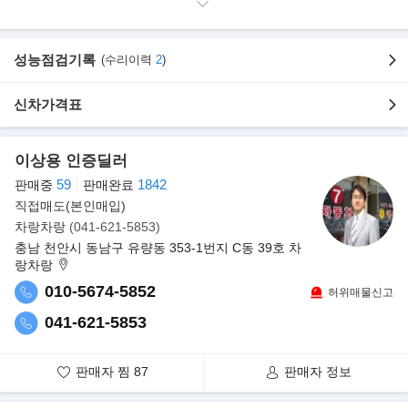
- 차량모델: 뉴카운티 4인승 롱바디 프리미엄 캠핑카 스틱(m/t)
- 차량연식: 2013년 3월
- 차량색상: 흰색투톤(전체도색)
성능점검기록
(수리이력
2
)
- 사고유무: 단순수리(부분판금)
- 구입방법: 현찰 or 전액할부
신차가격표
- 주행거리: 8만km(현대AS에서 정비 & 종합검사 후 출고 서비스!)
- 판 매 가: 5,580만원 (차량+개소세+개조비+부가세 포함)
이상용 인증딜러
▶옵션내역
59
1842
판매중
판매완료
》차량
직접매도(본인매입)
-상시 후방카메라
차랑차랑
(041-621-5853)
-리무진 시트 커버
충남 천안시 동남구 유량동 353-1번지 C동 39호 차
랑차랑
▶캠핑 외부 사양
-물주입구
010-5674-5852
허위매물신고
-전기인입구
041-621-5853
-외부샤워기
-외부220V출입구
-어닝(4.5M)
판매자 찜
87
판매자 정보
-태양광 990W(330*3)
-인산철밧데리 660Ah(12V기준)