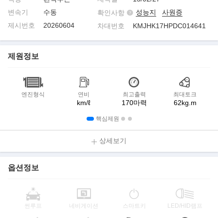
변속기
수동
성능지
사원증
확인사항
제시번호
20260604
차대번호
KMJHK17HPDC014641
제원정보
엔진형식
연비
최고출력
최대토크
km/ℓ
170마력
62kg.m
핵심제원
상세보기
옵션정보
썬루프
네비게이션
스마트키
LED/HID램프