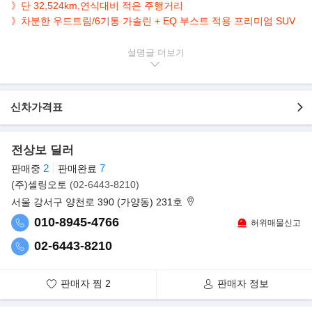
》단 32,524km,연식대비 적은 주행거리
》차분한 우드트림/
6기통 가솔린 +
EQ 부스트 적용 프리미엄 SUV
▶본 차량상태..
설명글
- 정식출고
- 무사고 운행
- 32,524km 실주행
신차가격표
- 연식대비 짧은주행
- 부메스터 오디오 시스템
- 깔끔하게 관리된 내/외관
전상보 딜러
- MHEV 시스템 EQ 부스트 적용
2
7
판매중
판매완료
- 우아한 화이트바디 + 블랙시트
(주)셀링오토
(02-6443-8210)
- 안정적인 4매틱 + 3.0L 6기통 프리미엄 SUV
서울 강서구 양천로 390 (가양동) 231호
▶벤츠, 풀체인지 프리미엄 SUV 'GLE'
010-8945-4766
허위매물신고
풀체인지로 돌아온 벤츠 GLE는 1997년 M-클래스라는 이름으로 프
리미엄 SUV 세그먼트를 개척했으며,
02-6443-8210
2015년 지금의 이름으로 재탄생했다. 1997년 출시 이후 전 세계적
으로 200만 대 이상 판매되며 메르세데스
판매자 찜
2
판매자 정보
-벤츠 SUV 모델 중 가장 사랑받는 모델로 자리 잡았다.