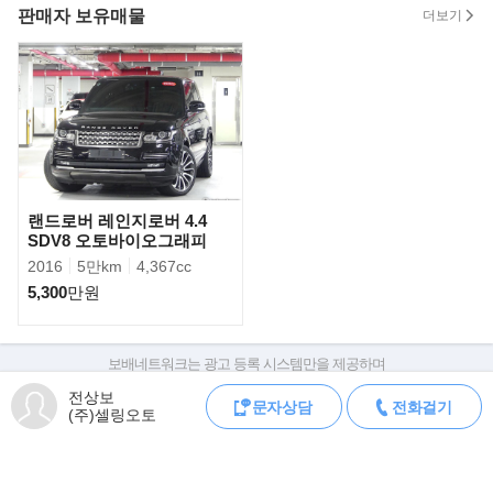
판매자 보유매물
더보기
랜드로버 레인지로버 4.4
SDV8 오토바이오그래피
2016
5만km
4,367cc
5,300
만원
GLE의 디자인 메시지는 '온로드와 오프로드를 아우르는 모던 럭셔
리의 진수'다. 긴 휠베이스와 짧은 오버행,
보배네트워크는 광고 등록 시스템만을 제공하며
큰 플러시-피티드 휠(flush-fitted wheels)로 이루어진 차체의 비율은
판매자가 직접 등록한 내용에 대한 모든 책임은 판매자에게 있습니다.
전상보
어떤 주행 환경에서도 스타일리시함과
문자상담
전화걸기
차량 구매 시 차량등록증, 성능점검기록부, 실제 차량 상태,
(주)셀링오토
차대번호 조회로 직접 정보를 확인하세요.
안정감을 제공한다.
차대번호는 등록증과 성능지에 나와있으며
조회 시 정확한 옵션과 제원을 확인 할 수 있습니다.
보배네트워크는 통신판매중개자로 통신판매 당사자가 아니며,