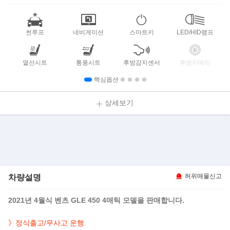
썬루프
네비게이션
스마트키
LED/HID램프
열선시트
통풍시트
후방감지센서
후방카메라
핵심옵션
상세보기
차량설명
허위매물신고
2021년 4월식 벤츠 GLE 450 4매틱 모델을 판매합니다.
》정식출고/무사고 운행