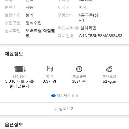
변속기
자동
제작국
미국
보증기간
불가
구동방식
4륜구동(상
시)
수입구분
정식수입
실차확인
확인사항
실차확인
보배드림 직접촬
영
차대번호
W1NFB5KB8MA383453
제원정보
엔진형식
연비
최고출력
최대토크
3.0 I6 터보 가솔
8.3km/ℓ
367마력
51kg.m
린직접분사
핵심제원
상세보기
옵션정보