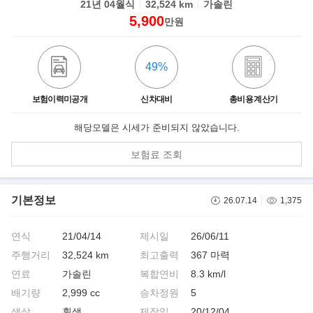
21년 04월식
32,524 km
가솔린
5,900
만원
49%
보험이력미공개
신차대비
총비용 계산기
해당모델은 시세가 준비되지 않았습니다.
보험료 조회
기본정보
26.07.14
1,375
연식
21/04/14
제시일
26/06/11
주행거리
32,524 km
최고출력
367 마력
연료
가솔린
복합연비
8.3 km/l
배기량
2,999 cc
승차정원
5
색상
흰색
제작일
20/12/04