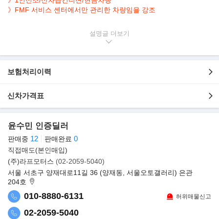
》FMF 서비스 센터에서만 관리한 차량임을 강조
▶본 차량상태..
설명글
- 1인신조
- 정식출고
- 무사고운행
보험처리이력
- 8,600km 실주행
- 짧은주행거리 보유
신차가격표
- 레드바디 + 레드시트
- 깔끔하게 관리된 실내/외
- 670마력 3.9L V8 터보 강력한 파워트레인
윤수민 인증딜러
▶페라리 488GTB
12
0
판매중
판매완료
페라리 488 GTB. 458 이탈리아의 실질적 후속이다. 엄밀히 따져 코
직접매도(본인매입)
드네임이 송두리째 바뀐 차세대는 아니다.
(주)라프모터스
(02-2059-5040)
기존 458의 개발명 F12에 ‘변형’을 뜻하는 M 한 글자를 덧붙였다.
서울 서초구 양재대로11길 36 (양재동, 서울오토갤러리) 은관
하지만 내용은 신차에 가깝다.
204호
010-8880-6131
허위매물신고
가령 전체 부품의 85퍼센트가 새롭다. 458시리즈와 함께 쓰는 부품
은 앞 유리와 지붕, 밑바탕을 이룬 뼈대
02-2059-5040