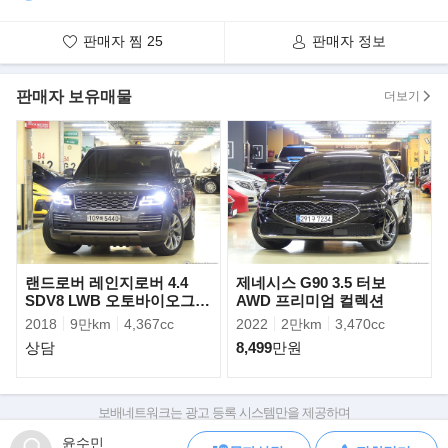
뿐이다. 488 GTB를 시승할 무대는 페라리 본사와 이웃한 피오라노
트랙. 1972년 완공된 이 트랙은 너비 8.4미터,
판매자 찜
25
판매자 정보
길이 2.997 킬로미터로 언덕과 내리막, 저속과 고속 코너가 두루 섞
였다. 과거엔 GT 모델은 물론 F1머신 테스트에
활용했다.
판매자 보유매물
더보기
그러나 지금은 FIA 규정 때문에 F1 머신을 공식적으로 시험하는 덴
쓰지 않는다. 양산용 페라리 시험과 이벤트
에 활용한다.
랜드로버 레인지로버 4.4
제네시스 G90 3.5 터보
SDV8 LWB 오토바이오그래
AWD 프리미엄 컬렉션
피
2018
9만km
4,367cc
2022
2만km
3,470cc
상담
8,499
만원
보배네트워크는 광고 등록 시스템만을 제공하며
판매자가 직접 등록한 내용에 대한 모든 책임은 판매자에게 있습니다.
윤수민