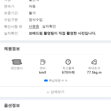
변속기
자동
보증기간
불가
수입구분
정식수입
사원증
실차확인
확인사항
실차확인
보배드림 촬영팀이 직접 촬영한 사진입니다.
제원정보
엔진형식
연비
최고출력
최대토크
km/ℓ
670마력
77.5kg.m
핵심제원
상세보기
옵션정보