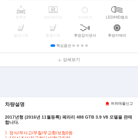
썬루프
네비게이션
스마트키
LED/HID램프
열선시트
통풍시트
후방감지센서
후방카메라
핵심옵션
상세보기
차량설명
허위매물신고
2017년형 (2016년 11월등록) 페라리 488 GTB 3.9 V8 모델을 판매
합니다.
》정식/무사고/무칠/무교환/보험0원
》1인신조/신차급컨디션/현금차량