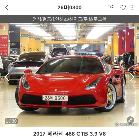
26머0300
정식/현금/1인신조/신차급/무칠/무교환
1
/
30
2017 페라리 488 GTB 3.9 V8