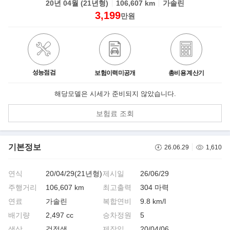
20년 04월 (21년형)
106,607 km
가솔린
3,199
만원
성능점검
보험이력미공개
총비용 계산기
해당모델은 시세가 준비되지 않았습니다.
보험료 조회
기본정보
26.06.29
1,610
연식
20/04/29(21년형)
제시일
26/06/29
주행거리
106,607 km
최고출력
304 마력
연료
가솔린
복합연비
9.8 km/l
배기량
2,497 cc
승차정원
5
색상
검정색
제작일
20/04/06