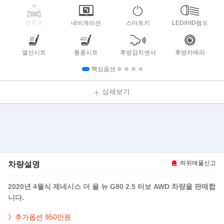
썬루프
네비게이션
스마트키
LED/HID램프
열선시트
통풍시트
후방감지센서
후방카메라
핵심옵션
상세보기
차량설명
허위매물신고
2020년 4월식 제네시스 더 올 뉴 G80 2.5 터보 AWD 차량을 판매합
니다.
》추가옵션 950만원