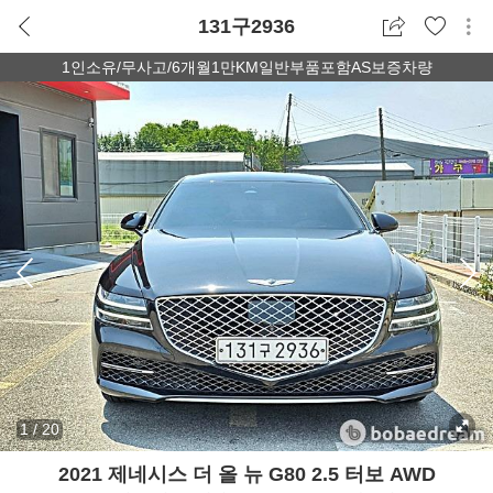
131구2936
1인소유/무사고/6개월1만KM일반부품포함AS보증차량
1
/
20
2021 제네시스 더 올 뉴 G80 2.5 터보 AWD