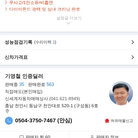
》무사고/1인소유/비흡연
》다이아몬드 광택 및 실내 크리닝 완료
》침수/KM조작/전손 차량일 경우 전액환불조치 명시
설명글
》6개월1만km 일반부품 포함 112개부품 무상 A/S가능
》통합 멀티미디어 순정시스템(네비게이션, 후방카메라)
▶차량의 특징 및 정보
성능점검기록
(수리이력
1
)
- 차량명: G80(RG3) 2.5 터보 4륜 AT
- 등급: AWD 2.5
신차가격표
- 주행거리: 106.607 km (계약서 내에 침수/KM조작/전손 차량일경
우 전액환불조치 명시 하겠습니다.)
- 색상: 검정색
기영철 인증딜러
- 사고유무: 무사고
- 6개월1만KM 일반부품포함 112개부품 무상AS 해드림니다.
35
563
판매중
판매완료
직접매도(본인매입)
▶추가옵션 (950만원)
신세계자동차매매상사
(041-621-8949)
충남 천안시 동남구 천안대로 520-1 (구성동) 6호
》파퓰러 패키지
헤드업 디스플레이 + 하이테크 패키지[12.3인치 3D 클러스터, 전방
0504-3750-7467 (안심)
허위매물신고
주시 경고, 지능형 헤드램프] + 드라이빙 어시스턴스 패키지Ⅰ[서라
운드 뷰 모니터, 증강현실 내비게이션, 후측방 모니터, 원격 스마트
판매자 찜
60
판매자 정보
주차 보조, 후방 주차 충돌방지 보조] + 2열 컴포트 패키지Ⅰ[뒷좌석