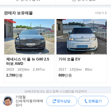
수동식 도어커튼, 뒷면 전동식 커튼, 3존 공조(2열 LCD 공조 조절
장치 포함), 뒷좌석 다기능 암레스트] (510 만원) 추가옵션
판매자 보유매물
더보기
》드라이빙 어시스턴스 패키지 II
전방 충돌방지 보조(교차로 교차 차량, 추월 시 대향차, 측방 접근
차, 회피 조향 보조), 스마트 크루즈 컨트롤(운전 스타일 연동), 내비
게이션 기반 스마트 크루즈 컨트롤(진출입로), 고속도로 주행 보조
2(고속도로 차로변경 보조 기능 포함), 앞좌석 프리액티브 시트벨트
(150만원) 추가옵션
제네시스 더 올 뉴 G80 2.5
기아 쏘울 EV
》 시그니쳐 디자인 셀렉션 I
터보 AWD
천연 가죽 시트(퀼팅, 파이핑 적용), G-MATRIX 패턴 알루미늄 내장
2023
16만km
2,497cc
2017
13만km
80cc
재, 인조가죽 내장재(크래쉬패드, 도어 센터트림) ※ 센터콘솔 부위
2,799
만원
899
만원
는 블랙 하이그로시 적용(150만원) 추가옵션
》245/45R19(앞), 275/40R19(뒤) 콘티넨탈 타이어 & 하이퍼 실버
보배네트워크는 광고 등록 시스템만을 제공하며
휠(70만원) 추가옵션
판매자가 직접 등록한 내용에 대한 모든 책임은 판매자에게 있습니다.
기영철
신세계자동차매매
문자상담
전화걸기
차량 구매 시 차량등록증, 성능점검기록부, 실제 차량 상태,
》빌트인 캠 패키지(70만원) 추가옵션
상사
차대번호 조회로 직접 정보를 확인하세요.
차대번호는 등록증과 성능지에 나와있으며