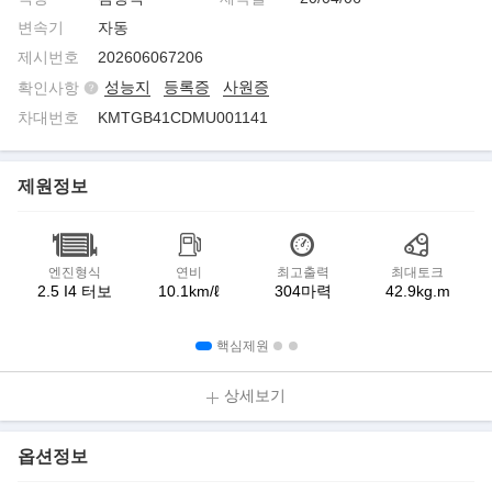
변속기
자동
제시번호
202606067206
성능지
등록증
사원증
확인사항
차대번호
KMTGB41CDMU001141
제원정보
엔진형식
연비
최고출력
최대토크
2.5 I4 터보
10.1km/ℓ
304마력
42.9kg.m
핵심제원
상세보기
옵션정보