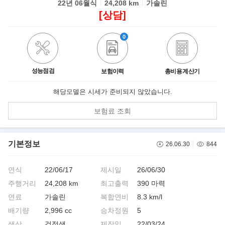
22년 06월식
24,208 km
가솔린
[상담]
0
성능점검
보험이력
총비용 계산기
해당모델은 시세가 준비되지 않았습니다.
보험료 조회
기본정보
26.06.30
844
연식
22/06/17
제시일
26/06/30
주행거리
24,208 km
최고출력
390 마력
연료
가솔린
복합연비
8.3 km/l
배기량
2,996 cc
승차정원
5
색상
검정색
제작일
22/03/24