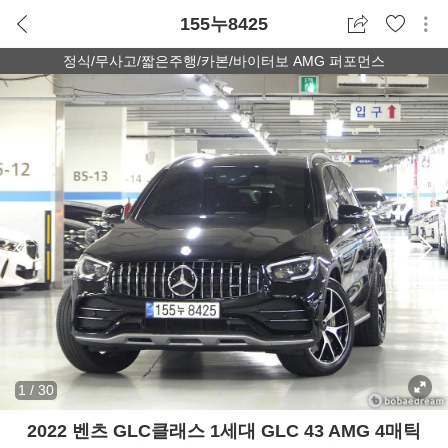
155누8425
정식/무사고/짧은주행/카본/바이터보 AMG 퍼포먼스
1
/
30
2022 벤츠 GLC클래스 1세대 GLC 43 AMG 4매틱