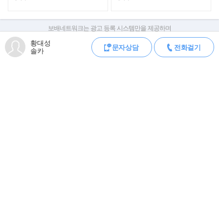
▶판매자의 약속
- 타고계시던 고객님의 소중한차량,최고가 매입 및 위탁판매를 약속
보배네트워크는 광고 등록 시스템만을 제공하며
판매자가 직접 등록한 내용에 대한 모든 책임은 판매자에게 있습니다.
합니다.
황대성
문자상담
전화걸기
차량 구매 시 차량등록증, 성능점검기록부, 실제 차량 상태,
- 100% 실매물만을 고집하겠습니다.(원하실경우 인증샷 및 영상통
솔카
차대번호 조회로 직접 정보를 확인하세요.
화 가능합니다.)
차대번호는 등록증과 성능지에 나와있으며
- 자동차관리법 제58조1항에 의한 중고차 성능점검 기록부를 반드
조회 시 정확한 옵션과 제원을 확인 할 수 있습니다.
시 첨부하여 드리겠습니다.
보배네트워크는 통신판매중개자로 통신판매 당사자가 아니며,
상품·거래정보, 거래에 대하여 책임을 지지 않습니다.
- 할부/리스 이용시 중고차금융 공식제휴점을통한 최대무보증,최저
이율상품을 적용해 드리겠습니다.
- 자동차 등록규칙 제33조 제2항 에 의한 관인계약서를 작성해 법적
모바일 중고차 등록
공지
인보호를 받을수있게 해드리겠습니다.
로그인
회원가입
오류신고
전체메뉴
PC버전
▶새로운 디자인 반영한 AMG, ‘메르세데스-AMG GLC 43 4Matic’
메르세데스-AMG GLC 43 4Matic의 기반이 되는 모델은 바로 메르
(주) 보배네트워크 사업자 정보
세데스-벤츠 GLC이다. 지난 2015년
대표이사: 김보배
02-784-2329
070-4272-0114
이용문의
제휴광고
이후 프리미엄 크로스오버 시장에서 명확한 존재감을 드러내고 있
서울 양천구 목동동로 233-1 드림타워 11,12층
는 모델이며, 이번의 디자인 변경을
사업자번호: 117-81-64543
고객센터
제휴/광고
제안/건의
이용약관
개인정보처리방침
이메일:
bobaedream@bobaedream.co.kr
통해 SUV 고유의 감성을 더욱 명확히 드러낸다.
팩스: 02-6499-2329