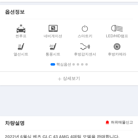
옵션정보
썬루프
네비게이션
스마트키
LED/HID램프
열선시트
통풍시트
후방감지센서
후방카메라
핵심옵션
상세보기
차량설명
허위매물신고
2022년 6월식 벤츠 GLC 43 AMG 4매틱 모델을 판매합니다.