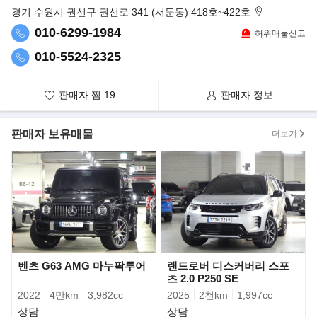
경기 수원시 권선구 권선로 341 (서둔동) 418호~422호
문제 있거나 침수, 전손 차량은 취급하지 않으며,
혹여라도 단순 교환이나 사고, 수리 내역이 있을 시
010-6299-1984
허위매물신고
100% 다 고지하고 판매하니 안심하시고 거래하셔도 좋습니다.
010-5524-2325
차량을 직접 매입하여 판매하는 방식이기에 타시던 차량에 대한
고가매입 및 위탁판매도 가능합니다. 차량 구입문의가 아니더라도
판매자 찜
19
판매자 정보
차량 매도를 원하시는 분께서는 편하게 견적 받아보시는 것도 추천
드립니다.
판매자 보유매물
더보기
국산차, 수입차, 고가의 슈퍼카, 화물 및 특수차량 등등 어떠한 차량
이든
현장에서 차량 상태 확인 후, 즉시 현금 매입 가능합니다.
팔고 나면 끝이 아닌, 한번 거래했던 고객분들은 재구매. 재판매. 지
인 소개 등
다양하게 인연을 이어나가고 있습니다. 건강하고 좋은 인연 기대하
셔도 좋습니다.
벤츠 G63 AMG 마누팍투어
랜드로버 디스커버리 스포
츠 2.0 P250 SE
오늘 하루도 좋은 하루 보내시고요. 늘 행복하시길 멀리서 나마 진
2022
4만km
3,982cc
2025
2천km
1,997cc
심으로 기원합니다.
고맙습니다.
상담
상담