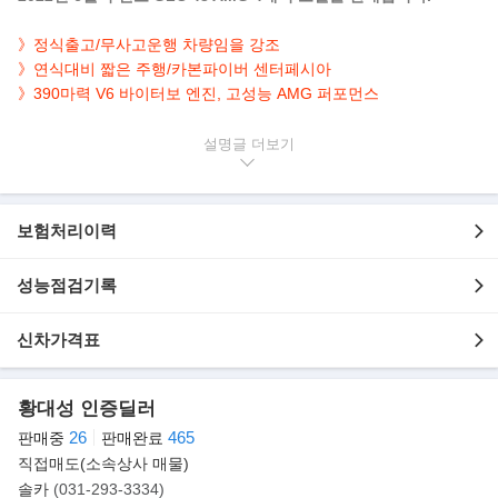
》정식출고/무사고운행 차량임을 강조
》연식대비 짧은 주행/카본파이버 센터페시아
》390마력 V6 바이터보 엔진, 고성능 AMG 퍼포먼스
▶본 차량상태..
설명글
- 정식출고
- 무사고운행
- 24,208km 실주행
보험처리이력
- 연식대비 짧은주행
- 깔끔하게 관리된 실내/외
- 블랙 바디 + 레드스티치 실내
성능점검기록
- 390마력 고성능 AMG 퍼포먼스 SUV
신차가격표
▶판매자의 한마디
안녕하세요. 수원 오토컬렉션 솔카 황대성 입니다.
이렇게 제 차량에 관심 가져 주신 점 진심으로 감사드립니다.
황대성 인증딜러
26
465
판매중
판매완료
차량 구매 시 많은 고민을 하시듯, 저 역시 같은 마음으로
직접매도(소속상사 매물)
신중하게 차량을 매입해 판매합니다..
솔카
(031-293-3334)