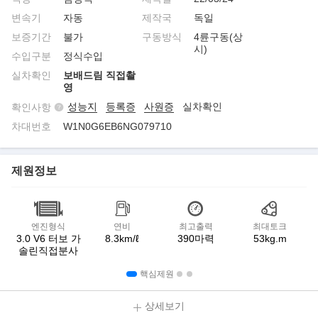
변속기
자동
제작국
독일
보증기간
불가
구동방식
4륜구동(상
시)
수입구분
정식수입
실차확인
보배드림 직접촬
영
성능지
등록증
사원증
실차확인
확인사항
차대번호
W1N0G6EB6NG079710
제원정보
엔진형식
연비
최고출력
최대토크
3.0 V6 터보 가
8.3km/ℓ
390마력
53kg.m
솔린직접분사
핵심제원
상세보기