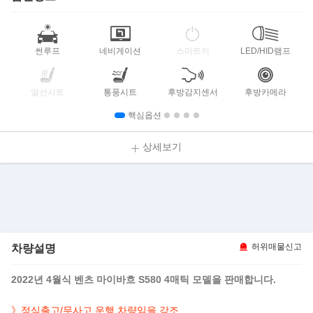
썬루프
네비게이션
스마트키
LED/HID램프
열선시트
통풍시트
후방감지센서
후방카메라
핵심옵션
상세보기
차량설명
허위매물신고
2022년 4월식 벤츠 마이바흐 S580 4매틱 모델을 판매합니다.
》정식출고/무사고 운행 차량임을 강조