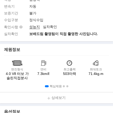
변속기
자동
보증기간
불가
수입구분
정식수입
성능지
실차확인
확인사항
실차확인
보배드림 촬영팀이 직접 촬영한 사진입니다.
제원정보
엔진형식
연비
최고출력
최대토크
4.0 V8 터보 가
7.3km/ℓ
503마력
71.4kg.m
솔린직접분사
핵심제원
상세보기
옵션정보