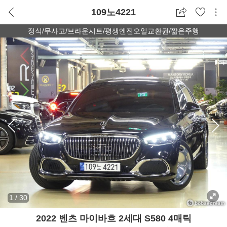
109노4221
정식/무사고/브라운시트/평생엔진오일교환권/짧은주행
1
/
30
2022 벤츠 마이바흐 2세대 S580 4매틱