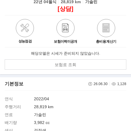
22년 04월식
28,819 km
가솔린
[상담]
성능점검
보험이력미공개
총비용 계산기
해당모델은 시세가 준비되지 않았습니다.
보험료 조회
기본정보
26.06.30
1,128
연식
2022/04
주행거리
28,819 km
연료
가솔린
배기량
3,982 cc
색상
검정색