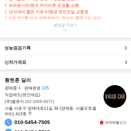
》
브라운시트/
벤츠 마이바흐 순정휠 교환
》
년식대비 짧은 키로수/
평생 엔진오일 교환권
》4.0L 8기통 터보 파워트레인, 럭셔리 플래그십 세단
설명글
▶본 차량상태..
- 정식출고
- 무사고 운행
성능점검기록
- 28,819km 실주행
- 연식대비 짧은주행
신차가격표
- 깔끔하게 관리된 내/외관
- 고품격 블랙바디+브라운 인테리어
- 4.0L 8기통 터보 럭셔리 플래그십 세단
황현훈 딜러
- 옵션으로 네비/후방캠/파노라마/HUD/뒷좌석TV/어라운드뷰/열선,
4
105
판매중
판매완료
통풍,전동,메모리시트 등..
직접매도(본인매입)
(주)밸류카
(02-2059-8377)
▶최상의 완성도,럭셔리함의 '마이바흐 S-클래스'..
서울 서초구 양재대로11길 36 (양재동, 서울오토갤
메르세데스-벤츠 코리아㈜(대표이사 사장 토마스 클라인)가 럭셔리
러리) 413호
의 새로운 기준을 정의하는 더 뉴
010-5454-7505
허위매물신고
메르세데스-벤츠 S-클래스(The new Mercedes-Benz S-Class)의