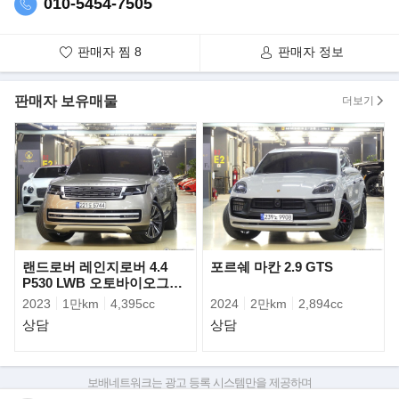
최상위 모델인 ‘더 뉴 메르세데스-
010-5454-7505
마이바흐 S-클래스(The new Mercedes-Maybach S-Class)’를 국내
공식 출시한다고 밝혔다.
판매자 찜
8
판매자 정보
‘궁극의 럭셔리(Ultimate Luxury)’를 지향하는 마이바흐의 철학을 구
현한 더 뉴 메르세데스-마이바흐
판매자 보유매물
더보기
S-클래스는 지난 2015년 출시 이후 전 세계적으로 6만여 대의 판매
고를 올린 메르세데스-마이바흐
S-클래스의 오랜 유산을 이을 완전 변경 모델로, 이번에 출시되는
‘더 뉴 메르세데스-마이바흐 S 580
4MATIC(The new Mercedes-Maybach S 580 4MATIC)’을 주축으
로 완성된다.
더 뉴 메르세데스-마이바흐 S-클래스는 더 뉴 S-클래스의 완성도와
랜드로버 레인지로버 4.4
포르쉐 마칸 2.9 GTS
첨단 기술에 메르세데스-마이바흐만의
P530 LWB 오토바이오그래
고급스러움과 전통을 더하며, 지난 4월 말 국내 공식 출시한 7세대
피
2023
1만km
4,395cc
2024
2만km
2,894cc
완전 변경 모델인 더 뉴 S-클래스와 더불어
상담
상담
럭셔리 플래그십 세단 부문의 리더십을 공고히 할 예정이다.
메르세데스-벤츠 코리아 마크 레인(Mark Raine) 제품 & 마케팅 부
보배네트워크는 광고 등록 시스템만을 제공하며
문 총괄 부사장은 “최상의 럭셔리를
판매자가 직접 등록한 내용에 대한 모든 책임은 판매자에게 있습니다.