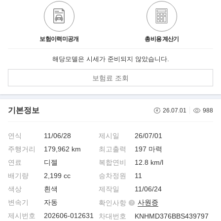
보험이력미공개
총비용 계산기
해당모델은 시세가 준비되지 않았습니다.
보험료 조회
기본정보
26.07.01
988
연식
11/06/28
제시일
26/07/01
주행거리
179,962 km
최고출력
197 마력
연료
디젤
복합연비
12.8 km/l
배기량
2,199 cc
승차정원
11
색상
흰색
제작일
11/06/24
변속기
자동
사원증
확인사항
제시번호
202606-012631
차대번호
KNHMD376BBS439797