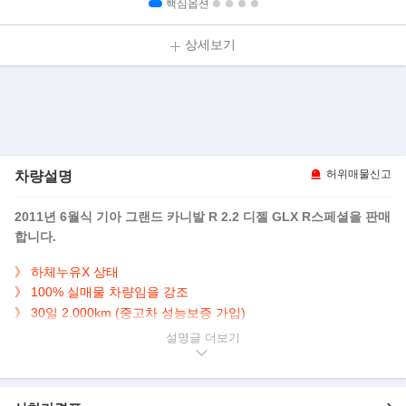
핵심옵션
상세보기
차량설명
허위매물신고
2011년 6월식 기아 그랜드 카니발 R 2.2 디젤 GLX R스페셜을 판매
합니다.
》 하체누유X 상태
100% 실매물 차량임을 강조
》
》
30일 2.000km (중고차 성능보증 가입)
》
뒷좌석TV+순정네비+오토도어+선루프등 풍부한 옵션
설명글
▶본 차량상태..
- 차량명/등급 : 기아 카니발 R 그랜드 카니발 GLX R 스페셜