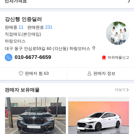
- 주 행 거 리 : 179,962KM
신차가격표
- 색 상 : 화이트 펄 색상
- 미 션 : 자동 A/T
강신행 인증딜러
- 용 도 이 력 : X
- 보 증 범 위 : 30일 / 2.000 KM (중고차 성능보증 가입)
11
231
판매중
판매완료
- 옵 션 여 부 : 하이패스 룸미러 , 선루프 , 순정네비게이션 , 후방 카
직접매도(본인매입)
메라 , 후방주차감지센서,
하랑모터스
오토슬라이딩도어, 풀 오토 에어컨 , 전동 접이 미러 , 크루즈 컨트
대구 동구 안심로59길 60 (각산동) 하랑모터스
롤 , JBL사운드 시스템 ,
010-6677-6659
허위매물신고
오토 라이트 , 스티어링 휠 리모컨, 블루투스 핸즈프리 , 열선 시트
▶판매자의 한마디
판매자 찜
63
판매자 정보
안녕하세요 소중한 시간 내어주셔서 감사합니다
현재 고객님께서 보시고있는 차량은 100% 실매물임을 이름을 걸고
약속드립니다.
판매자 보유매물
더보기
차량 관련하여 궁금하신 부분이 있으시다면 언제든 상담 문의 가능
합니다
(전화 상담이 부담 스러우시다면 메세지도 가능하오니 편하게 문의
주세요)
(차량 구매 하심에 있어서 조금이라도 손해 덜 보게끔 상담 도와 드
리겠습니다)
(모바일로 차량 확인 하시는 분들은 하단에 "더 보기" 클릭하여 주시
면상세설명 글 확인 가능합니다.