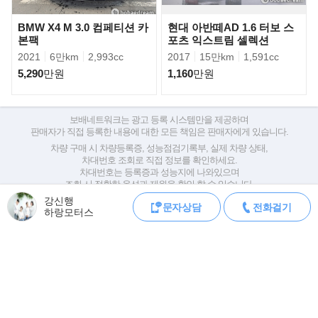
참고 부탁드립니다)
BMW X4 M 3.0 컴페티션 카
현대 아반떼AD 1.6 터보 스
본팩
포츠 익스트림 셀렉션
① 운행 중이신 차량과 대차(교환) 가능합니다.
2021
6만km
2,993cc
2017
15만km
1,591cc
② 실매물 차량 영상통화/사진촬영 확인 가능합니다.
5,290
만원
1,160
만원
③ 차량 확인 후 시운전/정비소 이용 리프트 가능 합니다.
보배네트워크는 광고 등록 시스템만을 제공하며
④ 경매/공매 등 출처가 확실하지 않은 차량은 매입 조차 하지 않습
판매자가 직접 등록한 내용에 대한 모든 책임은 판매자에게 있습니다.
니다.
차량 구매 시 차량등록증, 성능점검기록부, 실제 차량 상태,
차대번호 조회로 직접 정보를 확인하세요.
⑤ 제가 판매하는 차량은 순수 개인명의 의 차량들만 매입해오는 차
차대번호는 등록증과 성능지에 나와있으며
조회 시 정확한 옵션과 제원을 확인 할 수 있습니다.
량 입니다.
강신행
보배네트워크는 통신판매중개자로 통신판매 당사자가 아니며,
문자상담
전화걸기
하랑모터스
⑥ 특별이력 "전손분손,침수" 이력이 존재 하는 차량은 매입/판매 하
상품·거래정보, 거래에 대하여 책임을 지지 않습니다.
지 않습니다.
(계약서 작성 시 특약사항에 100% 환불 내용 고지하여 작성 해드립
모바일 중고차 등록
공지
니다)
⑦ 저희 매장은 100%로 실매물 차량이며 필요하시다면 차량 등록
로그인
회원가입
오류신고
전체메뉴
PC버전
증과 성능기록부를 SNS/팩스 발송 가능합니다.
(주) 보배네트워크 사업자 정보