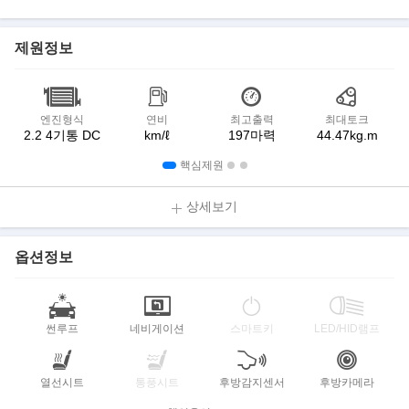
제원정보
엔진형식
연비
최고출력
최대토크
2.2 4기통 DC
km/ℓ
197마력
44.47kg.m
핵심제원
상세보기
옵션정보
썬루프
네비게이션
스마트키
LED/HID램프
열선시트
통풍시트
후방감지센서
후방카메라