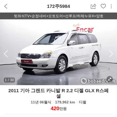
172주5984
뒷좌석TV+순정네비+오토도어+선루프/하체누유X+양호
1
/
30
2011 기아 그랜드 카니발 R 2.2 디젤 GLX R스페
셜
11년 06월식
179,962 km
디젤
420
만원