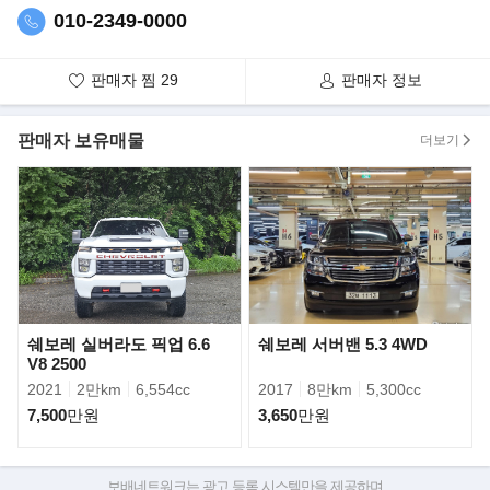
- 1열 전동시트 열선 적용
010-2349-0000
- 2열. 3열 전동시트, 열선, 통풍 적용 및 등받이 180도 조정 가능
- 4열 전동시트, 열선 적용 및 등받이 180 조정 가능
판매자 찜
29
판매자 정보
- 삼성 스마트 TV 적용
- 격벽 스마트 글라스 및 슬라이딩 유리 적용
판매자 보유매물
더보기
▶핵심 제원
엔진: 디젤 터보
배기량: 3.0L V6 CDI (OM642)
최고출력: 190마력 (140kW)
최대토크: 약 44~45.9kg·m (440~450Nm)
구동방식: 후륜구동(RWD)
변속기: 7단 자동(7G-TRONIC)
총중량(GVM): 약 5톤급 (519의 ‘5’ 의미)
쉐보레 실버라도 픽업 6.6
쉐보레 서버밴 5.3 4WD
V8 2500
2021
2만km
6,554cc
2017
8만km
5,300cc
- 519 CDI가 의미하는 것
5 → 차량 총중량 등급(약 5톤급)
7,500
만원
3,650
만원
19 → 약 190마력급 출력
CDI → 벤츠 커먼레일 디젤 엔진 명칭
519는 스프린터 라인 중에서도 힘 좋은 상위 등급
보배네트워크는 광고 등록 시스템만을 제공하며