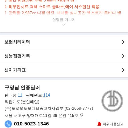
》버스 전용차선 주행 가능한 컨버전 밴
》리무진시트,격벽 스마트 글라스,에어 서스펜션 적용
》강력한 2,987cc 디젤 엔진, 넉넉한 실내공간 엑스트라 롱바디 밴
설명글
▶본 차량상태..
- 무사고
- 신차가 2억
보험처리이력
- 36,700km 실주행
- 에어서스펜션 장착
- 더밴 스프린터 출고
성능점검기록
- 버스 전용차선 주행가능
신차가격표
▶컨버전 내역
- 프라이빗 격벽 컨버전
- 실내 리무진 시트 컨버전
구영남 인증딜러
11
114
판매중
판매완료
- 우드 바닥 컨버전
직접매도(본인매입)
- 1열 음료 냉장고
(주)도로오토모티브중고차사업부
(02-2059-7777)
- 2열 격벽 음료 냉장고
서울 서초구 양재대로11길 36 은관 415호
- 천장 무드등 및 디밍 기능 적용
010-5023-1346
허위매물신고