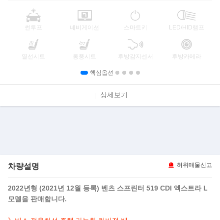
썬루프
네비게이션
스마트키
LED/HID램프
열선시트
통풍시트
후방감지센서
후방카메라
핵심옵션
상세보기
차량설명
허위매물신고
2022년형 (2021년 12월 등록) 벤츠 스프린터 519 CDI 엑스트라 L
모델을 판매합니다.