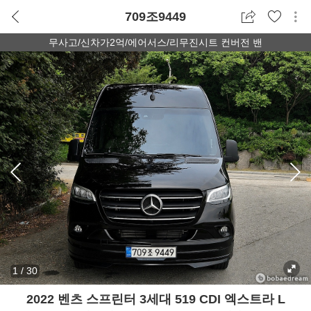
709조9449
무사고/신차가2억/에어서스/리무진시트 컨버전 밴
1
/
30
2022 벤츠 스프린터 3세대 519 CDI 엑스트라 L