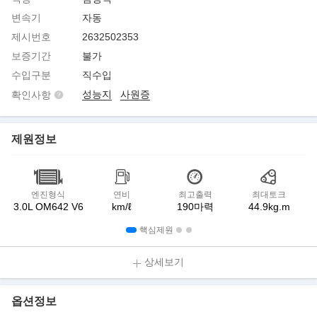
변속기
자동
제시번호
2632502353
보증기간
불가
수입구분
직수입
성능지
사원증
확인사항
제원정보
엔진형식
연비
최고출력
최대토크
3.0L OM642 V6
km/ℓ
190마력
44.9kg.m
핵심제원
상세보기
옵션정보