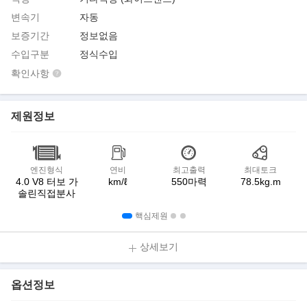
변속기
자동
보증기간
정보없음
수입구분
정식수입
확인사항
제원정보
엔진형식
연비
최고출력
최대토크
4.0 V8 터보 가
km/ℓ
550마력
78.5kg.m
솔린직접분사
핵심제원
상세보기
옵션정보