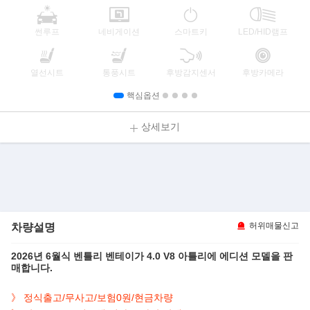
썬루프
네비게이션
스마트키
LED/HID램프
열선시트
통풍시트
후방감지센서
후방카메라
핵심옵션
상세보기
차량설명
허위매물신고
2026년 6월식 벤틀리 벤테이가 4.0 V8 아틀리에 에디션 모델을 판
매합니다.
정식출고/무사고/보험0원/현금차량
》