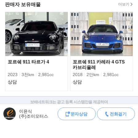
판매자 보유매물
더보기
Bentley Bentayga Atelier Edition은 Bentley Motors가 장인정신과
우아한 디자인을 강조해 선보인
포르쉐 911 타르가 4
포르쉐 911 카레라 4 GTS
특별 사양 모델이다. 일반 벤테이가와 동일한 플랫폼과 파워트레인
카브리올레
을 사용하지만, 성능 향상보다는
2023
3천km
2,981cc
2018
2만km
2,981cc
외관과 실내 디자인, 소재, 색상 조합을 한층 고급스럽게 구성한 것
상담
상담
이 가장 큰 특징이다.
보배네트워크는 광고 등록 시스템만을 제공하며
판매자가 직접 등록한 내용에 대한 모든 책임은 판매자에게 있습니다.
이윤식
문자상담
전화걸기
차량 구매 시 차량등록증, 성능점검기록부, 실제 차량 상태,
(주)조이모터스
차대번호 조회로 직접 정보를 확인하세요.
차대번호는 등록증과 성능지에 나와있으며
조회 시 정확한 옵션과 제원을 확인 할 수 있습니다.
보배네트워크는 통신판매중개자로 통신판매 당사자가 아니며,