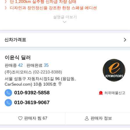
》
단 1,200km 실주행 신차급 차량 상태
》
디자인과 장인정신을 강조한 한정 스페셜 에디션
설명글
▶본 차량상태..
- 정식출고
- 현금차량
- 완전무사고
신차가격표
- 1,200km 실주행
- 신차급 주행거리
이윤식 딜러
- 화이트샌드 바디 옵션
- 베이지&브라운 투톤 실내
42
35
판매중
판매완료
- 실내/외 신차급 컨디션 유지
(주)조이모터스
(02-2210-8388)
- 550마력 하이엔드 럭셔리 SUV
서울 성동구 자동차시장1길 96 (용답동,
CarSeoul.com) 10층 1005호
▶장인 정신을 강조한 '아틀리에 에디션' 출시
010-9392-5858
허위매물신고
010-3619-9067
판매자 찜
67
판매자 정보