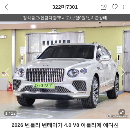
322마7301
정식출고/현금차량/무사고/보험0원/신차급상태
1
/
22
2026 벤틀리 벤테이가 4.0 V8 아틀리에 에디션