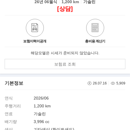
26년 06월식
1,200 km
가솔린
[상담]
보험이력미공개
총비용 계산기
해당모델은 시세가 준비되지 않았습니다.
보험료 조회
기본정보
26.07.16
5,909
연식
2026/06
주행거리
1,200 km
연료
가솔린
배기량
3,996 cc
색상
기타색상 (화이트샌드)