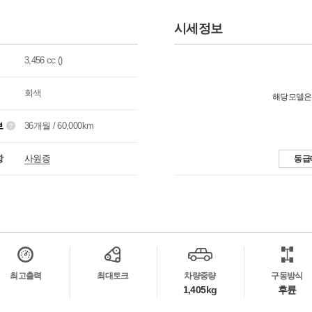
시세정보
3,456 cc ()
회색
해당모델은
보
36개월 / 60,000km
항
사원증
동급
최고출력
최대토크
차량중량
구동방식
1,405kg
후륜