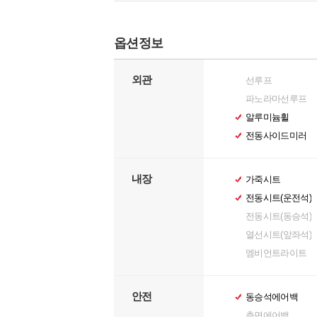
옵션정보
외관
선루프
파노라마선루프
알루미늄휠
전동사이드미러
내장
가죽시트
전동시트(운전석)
전동시트(동승석)
열선시트(앞좌석)
엠비언트라이트
안전
동승석에어백
측면에어백