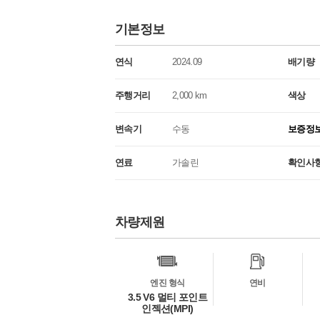
기본정보
연식
2024.09
배기량
주행거리
2,000 km
색상
변속기
수동
보증정
연료
가솔린
확인사
차량제원
차
량
정
보
엔진 형식
연비
3.5 V6 멀티 포인트
인젝션(MPI)