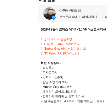
이준태
인증딜러
무료문자상담
허위매물신고
2024년 9월식 로터스 에미라 3.5 V6 퍼스트 에디
》정식/무사고/짧은주행
》신차 출고 상태 그대로 유지
》Nimbus Grey 바디 + 화이트 시트
》NO Paint/TAX 100%/KEY 2
▶본 차량상태..
- 정식출고
- 무사고운행
- 2,000km 실주행
- 짧은 주행거리 보유
- Nimbus Grey 바디 옵션
- 매력적인 화이트시트 적용
- 깔끔하게 관리된 실내/외 컨디션
- 6단 수동변속기, 400마력 6기통 미드십 스포츠카