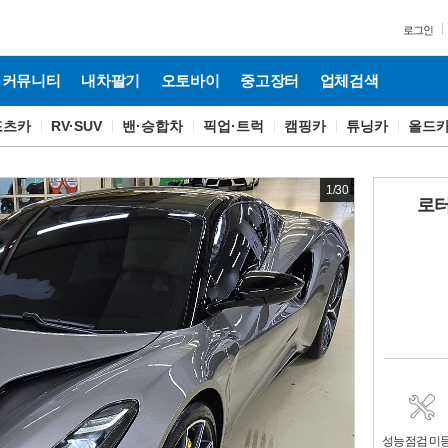
로그인
커뮤니티
내차팔기
오토바이
중고장터
업체검색
포츠카
RV·SUV
밴·승합차
픽업·트럭
캠핑카
튜닝카
올드
1
/
30
로터
성능점검 미