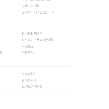
자동긴급제동
전자제어서스펜션(ECS)
경사로밀림방지
헤드업디스플레이(HUD)
무선충전
)
자동주차
뒷좌석TV
텔레매틱스
스마트폰미러링