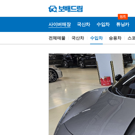
사이버매장
국산차
수입차
튜닝카
전체매물
국산차
수입차
승용차
스
사
이
버
매
장