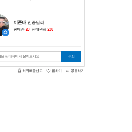
비교하기
0
이준태
인증딜러
판매중
20
판매완료
238
항을 판매자에게 물어보세요.
문의
허위매물신고
찜하기
공유하기