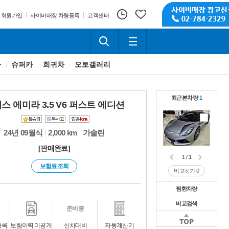
회원가입
사이버매장 차량등록
고객센터
카
슈퍼카
희귀차
오토갤러리
최근본차량
1
스 에미라 3.5 V6 퍼스트 에디션
24년 09월식
2,000 km
가솔린
[판매완료]
1 / 1
보험료조회
비교하기
0
찜한차량
비교검색
1 / 1
준비중
비교하기
0
1 / 1
등록
보험이력 미공개
신차대비
자동계산기