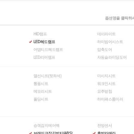
옵션명을 클릭하시
HID램프
데이라이트
LED헤드램프
하이빔어시스트
어댑티드헤드램프
압축도어
LED리어램프
자동슬라이딩도어
열선시트(뒷좌석)
마사지시트
통풍시트
워크인시트
메모리시트
요추받침
폴딩시트
하이패스룸미러
승객감지에어백
전방센서
브레이크잠김방지(ABS)
후방카메라