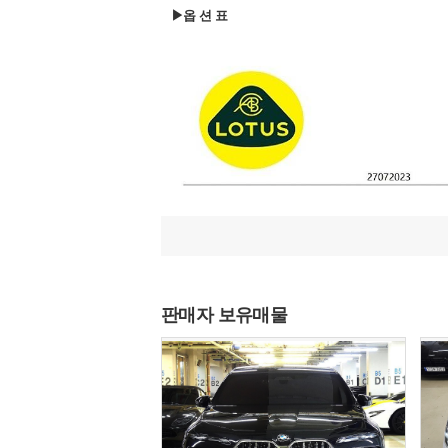
▶옵 션 표
판매자 보유매물