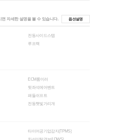
면 자세한 설명을 볼 수 있습니다.
옵션설명
전동사이드스탭
루프랙
ECM룸미러
뒷좌석에어벤트
패들쉬프트
전동햇빛가리개
타이어공기압감지(TPMS)
차선이탈경보(LDWS)