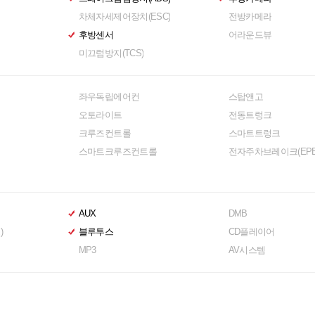
차체자세제어장치(ESC)
전방카메라
후방센서
어라운드뷰
미끄럼방지(TCS)
좌우독립에어컨
스탑앤고
오토라이트
전동트렁크
크루즈컨트롤
스마트트렁크
스마트크루즈컨트롤
전자주차브레이크(EPB
AUX
DMB
)
블루투스
CD플레이어
MP3
AV시스템