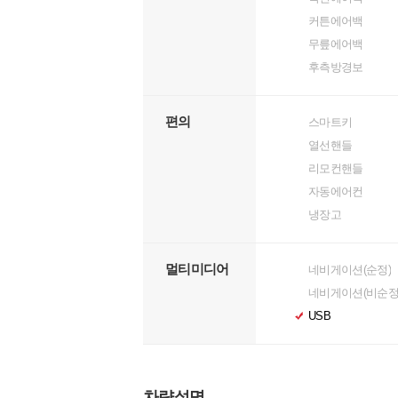
커튼에어백
무릎에어백
후측방경보
편의
스마트키
열선핸들
리모컨핸들
자동에어컨
냉장고
멀티미디어
네비게이션(순정)
네비게이션(비순정
USB
차량설명