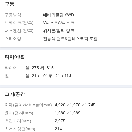
구동
구동방식
네바퀴굴림 AWD
브레이크(전/후)
V디스크/V디스크
서스펜션(전/후)
위시본/멀티 링크
스티어링
전동식,틸트&텔레스코픽 조절
타이어/휠
타이어
앞: 275 뒤: 315
휠
앞: 21 x 10J 뒤: 21 x 11J
크기/공간
차체(길이x너비x높이mm)
4,920 x 1,970 x 1,745
윤거(전x후mm)
1,680 x 1,689
측간거리(mm)
2,975
최저지상고(mm)
214