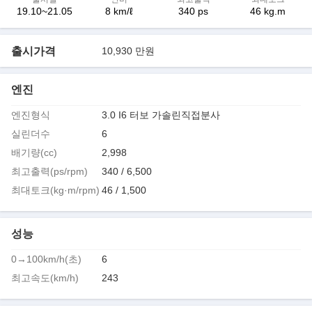
19.10~21.05
8 km/ℓ
340 ps
46 kg.m
출시가격
10,930 만원
엔진
엔진형식
3.0 I6 터보 가솔린직접분사
실린더수
6
배기량(cc)
2,998
최고출력(ps/rpm)
340 / 6,500
최대토크(kg·m/rpm)
46 / 1,500
성능
0→100km/h(초)
6
최고속도(km/h)
243