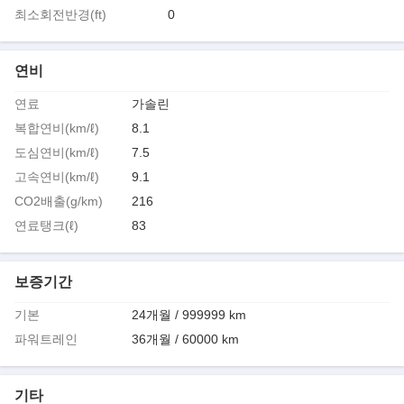
최소회전반경(ft)
0
연비
연료
가솔린
복합연비(km/ℓ)
8.1
도심연비(km/ℓ)
7.5
고속연비(km/ℓ)
9.1
CO2배출(g/km)
216
연료탱크(ℓ)
83
보증기간
기본
24개월 / 999999 km
파워트레인
36개월 / 60000 km
기타