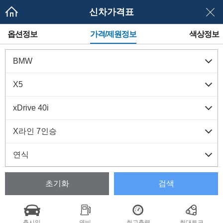
신차가격표
메
옵션정보
가격/제원정보
색상정보
뉴
네
이
게
이
션
초기화
검색
출시일
연비
최고출력
최대토크