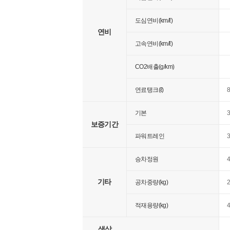
도심연비(km/ℓ)
연비
고속연비(km/ℓ)
CO2배출(g/km)
연료탱크(ℓ)
기본
보증기간
파워트레인
승차정원
기타
공차중량(kg)
적재용량(kg)
색상