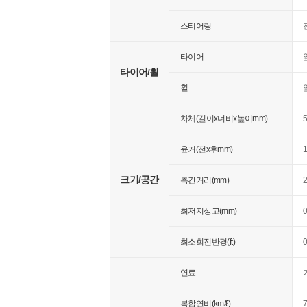
스티어링
타이어
앞
타이어/휠
휠
앞
차체(길이x너비x높이mm)
5
윤거(전x후mm)
1
크기/공간
측간거리(mm)
2
최저지상고(mm)
최소회전반경(ft)
연료
복합연비(km/ℓ)
7