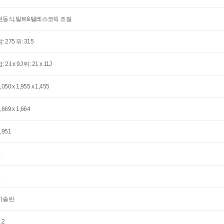
전동식,틸트&텔레스코픽 조절
: 275 뒤: 315
: 21 x 9J 뒤: 21 x 11J
,050 x 1,955 x 1,455
,669 x 1,664
,951
0
0
가솔린
.2