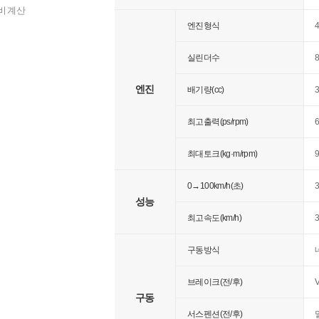
비 계산
엔진형식
실린더수
엔진
배기량(cc)
3
최고출력(ps/rpm)
6
최대토크(kg·m/rpm)
9
0→100km/h(초)
성능
최고속도(km/h)
구동방식
브레이크(전/후)
구동
서스펜션(전/후)