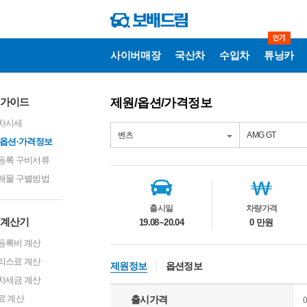
사이버매장
국산차
수입차
튜닝카
매
가이드
제원/옵션/가격정보
매
가
차시세
이
드
·옵션·가격정보
등록 구비서류
차
량
매물 구별방법
정
보
출시일
차량가격
계산기
19.08~20.04
0 만원
등록비 계산
리스료 계산
제원정보
옵션정보
차세금 계산
료 계산
출시가격