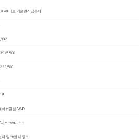
4.0 V8 터보 가솔린직접분사
8
,982
39 / 5,500
2 / 2,500
3
315
네바퀴굴림 AWD
V디스크/V디스크
멀티 링크/멀티 링크