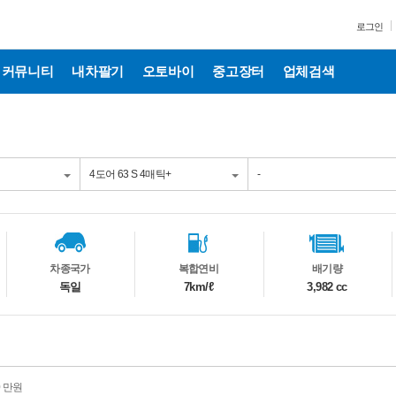
로그인
커뮤니티
내차팔기
오토바이
중고장터
업체검색
차종국가
복합연비
배기량
독일
7km/ℓ
3,982 cc
0 만원