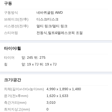
구동
구동방식
네바퀴굴림 AWD
브레이크(전/후)
디스크/디스크
서스펜션(전/후)
멀티 링크/멀티 링크
스티어링
전동식,틸트&텔레스코픽 조절
타이어/휠
타이어
앞: 245 뒤: 275
휠
앞: 19 x 7J 뒤: 19 x 7J
크기/공간
차체(길이x너비x높이mm)
4,990 x 1,890 x 1,480
윤거(전x후mm)
1,620 x 1,633
측간거리(mm)
3,010
최저지상고(mm)
0