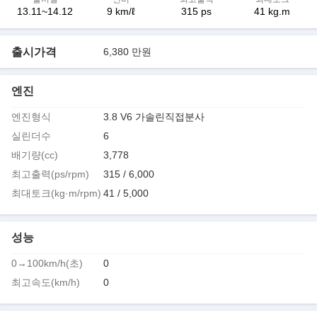
13.11~14.12
9 km/ℓ
315 ps
41 kg.m
출시가격
6,380 만원
엔진
엔진형식
3.8 V6 가솔린직접분사
실린더수
6
배기량(cc)
3,778
최고출력(ps/rpm)
315 / 6,000
최대토크(kg·m/rpm)
41 / 5,000
성능
0→100km/h(초)
0
최고속도(km/h)
0