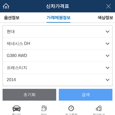
신차가격표
메
옵션정보
가격/제원정보
색상정보
뉴
네
이
게
이
션
초기화
검색
출시일
연비
최고출력
최대토크