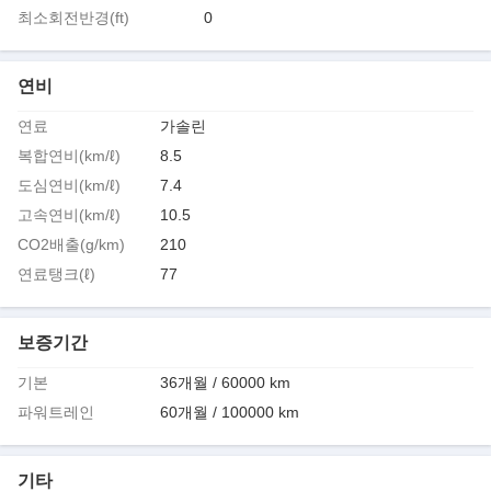
최소회전반경(ft)
0
연비
연료
가솔린
복합연비(km/ℓ)
8.5
도심연비(km/ℓ)
7.4
고속연비(km/ℓ)
10.5
CO2배출(g/km)
210
연료탱크(ℓ)
77
보증기간
기본
36개월 / 60000 km
파워트레인
60개월 / 100000 km
기타