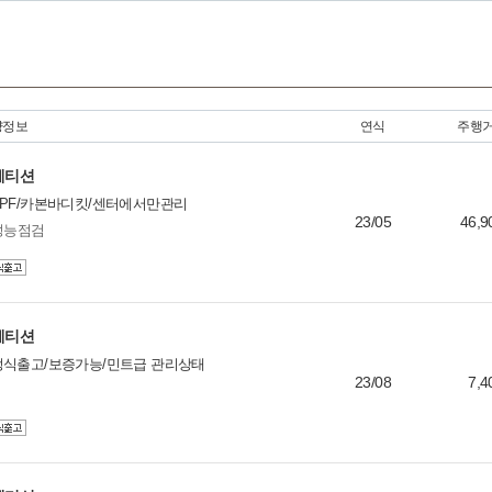
3
1
21
0
8
20
량정보
연식
주행
2
0
컴페티션
3
PPF/카본바디킷/센터에서만관리
3
23/05
46,9
성능점검
1
0
2
1
컴페티션
1
정식출고/보증가능/민트급 관리상태
2
23/08
7,4
1
1
1
1
0