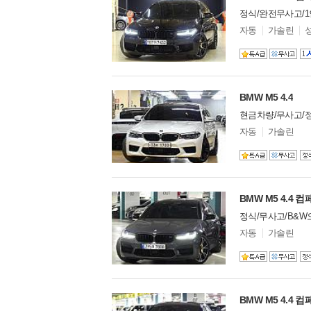
스파이커
0
정식/완전무사고/1
시트로엥
0
모
자동
가솔린
델
알파로메오
1
옵
알핀
1
션
애스턴마틴
26
어큐라
0
BMW M5 4.4
오펠
0
현금차량/무사고/
오스틴
0
모
자동
가솔린
올즈모빌
0
델
웨스트필드
0
옵
션
이네오스
0
이베코
1
이스즈
0
BMW M5 4.4 
인피니티
2
정식/무사고/B&W
재규어
21
모
자동
가솔린
지커
0
델
옵
지프
18
션
캐딜락
23
코닉세크
0
BMW M5 4.4 
크라이슬러
6