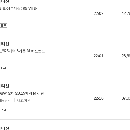
컴페티션
 라이트/625마력 V8 터보
22/02
42,7
컴페티션
/625마력 8기통 M 퍼포먼스
22/01
26,9
컴페티션
&W 오디오/625마력 M 세단
22/10
37,9
성능점검
사고이력
컴페티션