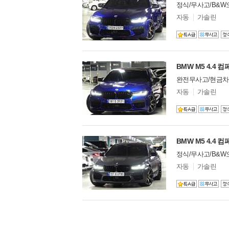
테슬라
15
정식/무사고/B&W
토요타
14
모
자동
가솔린
델
파가니
0
옵
페라리
132
션
포드
41
포르쉐
301
BMW M5 4.4 
포톤
0
완전무사고/현금차
폰티악
0
모
자동
가솔린
폴스타
1
델
푸조
2
옵
션
피스커
0
피아트
5
허머
10
BMW M5 4.4 
혼다
4
정식/무사고/B&W
홀덴
0
모
자동
가솔린
히노
0
델
옵
기타 수입차
15
션