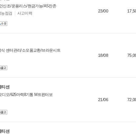
인신조/운용리스/현금가능/AS잔존
23/00
17,5
성능점검
사고이력
정식 센터관리/소모품교환/브라운시트
18/08
75,0
컴페티션
오디오/625마력8기통 M트윈터보
21/06
72,0
컴페티션