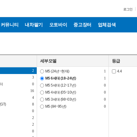
28
로그인
2
5
1
커뮤니티
내차팔기
오토바이
중고장터
업체검색
27
10
2
1
5
세부모델
등급
3
2
M5 (24년~현재)
1
4.4
3
M5 6세대 (18~24년)
1
스터
0
M5 5세대 (12~17년)
0
16
M5 4세대 (05~10년)
0
4
M5 3세대 (98~03년)
0
GT)
8
M5 (84~95년)
0
0
2
2
0