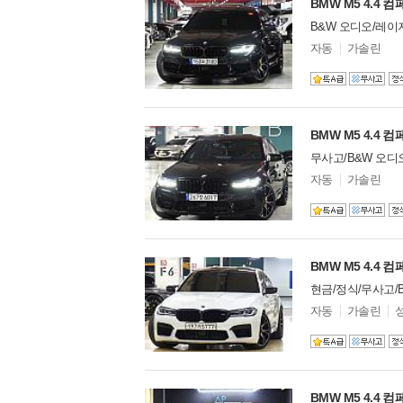
마세라티
31
BMW M5 4.4 
마쯔다
0
B&W 오디오/레이저
맥라렌
27
모
자동
가솔린
델
머큐리
0
옵
모건
1
션
미쓰비시
0
미쯔오카
4
BMW M5 4.4 
벤틀리
90
무사고/B&W 오디오
볼보
10
모
북기은상
자동
0
가솔린
델
부가티
0
옵
션
뷰익
0
비이스만
0
사브
1
BMW M5 4.4 
선롱
0
현금/정식/무사고/B
새턴
0
모
자동
가솔린
스마트
3
델
옵
쉐보레
33
션
스바루
1
스즈키
6
스카니아
BMW M5 4.4 
0