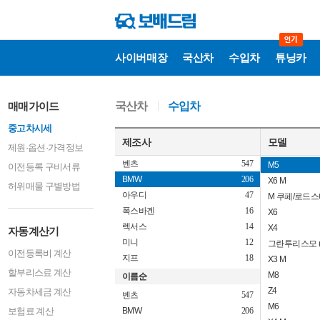
5시리즈
1시리즈
2시리즈
X1
사이버매장
국산차
수입차
튜닝카
7시리즈
4시리즈
X5 M
자
매매가이드
국산차
수입차
동
6시리즈
계
중고차시세
산
M3
기
제조사
모델
제원·옵션·가격정보
X3
벤츠
547
M5
이전등록 구비서류
BMW
206
X6 M
허위매물 구별방법
아우디
47
M 쿠페/로드
폭스바겐
16
X6
렉서스
14
X4
자동계산기
미니
12
그란투리스모 (
이전등록비 계산
지프
18
X3 M
할부리스료 계산
M8
이름순
Z4
자동차세금 계산
벤츠
547
M6
보험료 계산
BMW
206