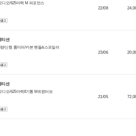
오디오/625마력 M 퍼포먼스
22/08
24,0
컴페티션
량/신형 룸미러/카본 핸들&스포일러
23/06
20,0
컴페티션
오디오/625마력8기통 M트윈터보
21/05
72,0