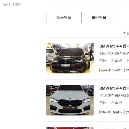
X4 M
아우디
47
유지비 계산
i3
폭스바겐
16
X5
렉서스
14
동급매물
팔린매물
i8
미니
12
8시리즈
BYD
0
X7
차
DS
0
Z8
GMC
29
02 시리즈
BMW M5 4.4 
닛산
6
iX
다이하쓰
정식/무사고/전체
0
M4
닷지
28
모
자동
가솔린
델
X2
동펑
1
옵
1M
션
란치아
0
M2
람보르기니
103
iX3
랜드로버
89
BMW M5 4.4 
Z3
로버
1
무사고/현금차량/
i4
로터스
2
모
자동
i7
가솔린
롤스로이스
124
델
iX1
옵
르노
0
션
XM
링컨
8
i5
마이바흐
5
iX2