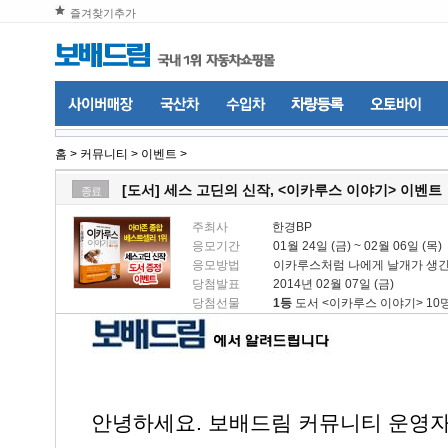
즐겨찾기추가
홈
>
커뮤니티
>
이벤트
>
[도서] 세스 고딘의 신작, <이카루스 이야기> 이벤트
종료
주최사
한경BP
응모기간
01월 24일 (금) ~ 02월 06일 (목)
응모방법
이카루스처럼 나에게 날개가 생긴
당첨발표
2014년 02월 07일 (금)
당첨선물
1등
도서 <이카루스 이야기> 10
안녕하세요. 보배드림 커뮤니티 운영