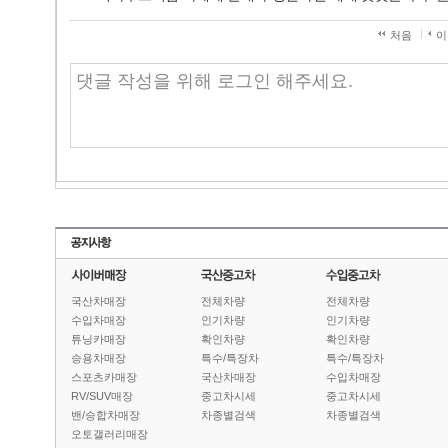
처음
이
국산차매장
전체차량
전체차량
수입차매장
인기차량
인기차량
튜닝카매장
확인차량
확인차량
승용차매장
특수/특장차
특수/특장차
스포츠카매장
국산차매장
수입차매장
RV/SUV매장
중고차시세
중고차시세
밴/승합차매장
차종별검색
차종별검색
오토갤러리매장