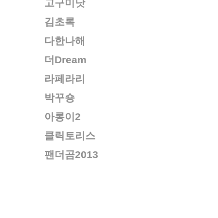
고구미닷
김초록
다한나해
더Dream
라페라리
박꾸숑
아롱이2
클릭토리스
팬더곰2013