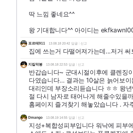
딱 느낌 좋네요^^
왕 기대합니다^^ 아이디는 ekfkawnl00
포르테911
13.08.18 20:42
답글
신고
집에 쓰는거 다떨어져가는데...저거 
지킬막봉
13.08.18 22:53
답글
신고
반갑습니다~ 군대시절이후에 클렌징이
다였습니다... 결과는 10살은 늙어보이
대리인데 부장소리듣습니다 ㅎㅎ 왕년엔
절 다시 남자로 태어나게 해줄수있을까
홈페이지 즐겨찾기 해놓았습니다 . 자주 애
Dmango
13.08.19 14:55
답글
신고
지성+복합성피부입니다 워낙에 피부