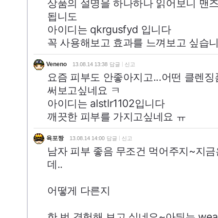
상품의 설명을 하나하나 읽어보니 맨즈
됩니도
아이디는 qkrgusfyd 입니다
꼭 사용해보고 효과를 느껴보고 싶습
Veneno
13.08.14 13:38
답글
신고
요즘 피부도 안좋아지고...어떤 클렌
써보고싶네요 ㅋ
아이디는 alstlr1102입니다
깨끗한 피부를 가지고싶네요 ㅠ
육포짱
13.08.14 14:00
답글
신고
남자 피부 좋음 무조건 먹어주지~지금
데..
어떻게 다른지
한 번 경험해 보고 싶네요~아뒤는 we