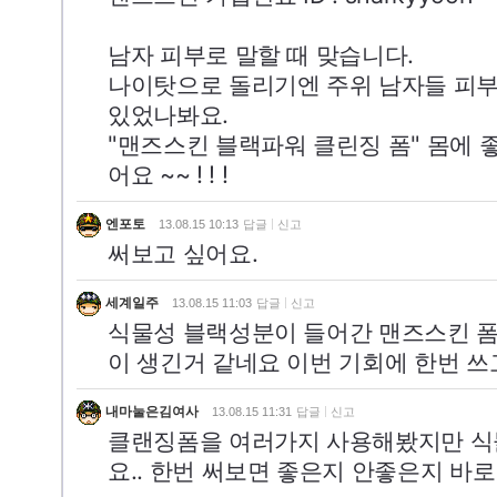
남자 피부로 말할 때 맞습니다.
나이탓으로 돌리기엔 주위 남자들 피부
있었나봐요.
"맨즈스킨 블랙파워 클린징 폼" 몸에 좋
어요 ~~ ! ! !
엔포토
13.08.15 10:13
답글
신고
써보고 싶어요.
세계일주
13.08.15 11:03
답글
신고
식물성 블랙성분이 들어간 맨즈스킨 폼
이 생긴거 같네요 이번 기회에 한번 쓰
내마눌은김여사
13.08.15 11:31
답글
신고
클랜징폼을 여러가지 사용해봤지만 식
요.. 한번 써보면 좋은지 안좋은지 바