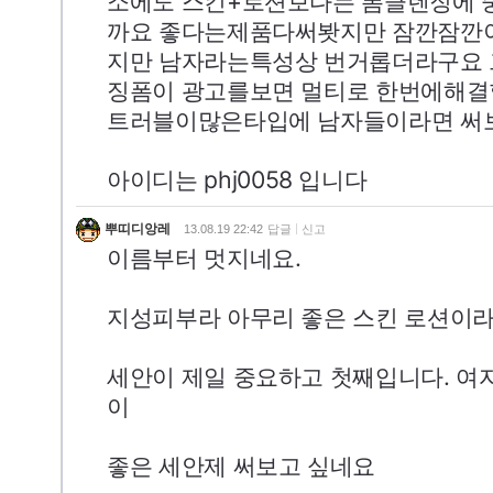
소에도 스킨+로션보다는 폼클렌징에 
까요 좋다는제품다써봣지만 잠깐잠깐
지만 남자라는특성상 번거롭더라구요 그
징폼이 광고를보면 멀티로 한번에해
트러블이많은타입에 남자들이라면 써
아이디는 phj0058 입니다
뿌띠디앙레
13.08.19 22:42
답글
신고
이름부터 멋지네요.
지성피부라 아무리 좋은 스킨 로션이
세안이 제일 중요하고 첫째입니다. 여
이
좋은 세안제 써보고 싶네요