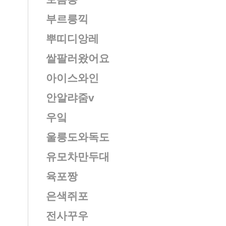
부르릉끽
뿌띠디앙레
쌀팔러왔어요
아이스와인
안알랴줌v
우잌
울릉도와독도
유모차만두대
육포짱
은색쥐포
전사꾸우