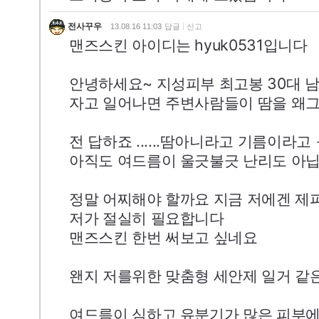
전사꾸우
13.08.16 11:03
답글
신고
맨즈스킨 아이디는 hyuk0531입니다
안녕하세요~ 지성피부 최고봉 30대 
자고 일어나면 주변사람들이 땀을 왜그
전 답하죠 ......땀아니라고 기름이라고
아직도 여드름이 울긋불긋 난리도 아
정말 어찌해야 할까요 지금 저에겐 제
저가 절실히 필요합니다
맨즈스킨 한번 써보고 싶네요
왠지 저를위한 맞춤형 세안제 일거 같은
여드름이 심하고 유분기가 많은 피부