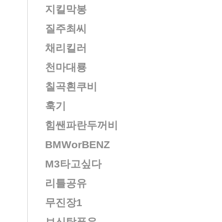
지킬막봉
질주최씨
채리킬러
천마대룡
칠곡흰쿠비
훅기
힘쌘파란두꺼비
BMWorBENZ
M3타고싶다
리틀공유
무진장1
보신탕푸우