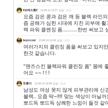
ll보배드륌ll
13.08.14 15:27
답글
신고
요즘 검은 콩과 검은 깨 등 블랙 라인의
즘 공해가 심한 시대에 지친 피부에 활
랙 파워 클렌징 폼...........한번 써보고 
boyscout
13.08.14 16:06
답글
신고
여러가지의 클린징 폼을 써보고 있지만 
한것 같습니다.
"맨즈스킨 블랙파워 클린징 폼" 몸에 좋
어요 ~~ ! ! !
쪼롱이
13.08.14 16:08
답글
신고
남성도 여성 못지 않게 피부관리에 신
블랙.. 요즘 딱~!!!! 맞는 색상이 아닐까
뽀드득 뽀드득 상쾌한 느낌이 들것 같아서