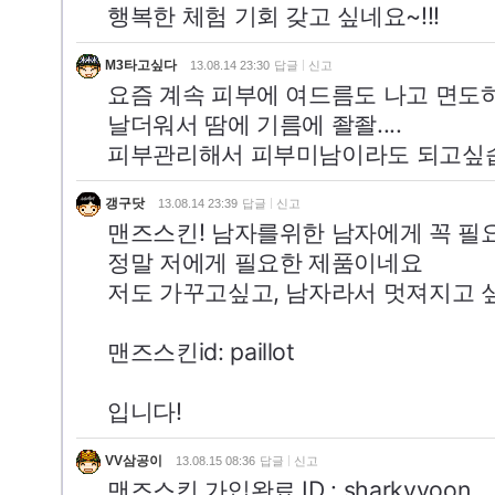
행복한 체험 기회 갖고 싶네요~!!!
M3타고싶다
13.08.14 23:30
답글
신고
요즘 계속 피부에 여드름도 나고 면도하
날더워서 땀에 기름에 좔좔....
피부관리해서 피부미남이라도 되고싶습니
갱구닷
13.08.14 23:39
답글
신고
맨즈스킨! 남자를위한 남자에게 꼭 필요
정말 저에게 필요한 제품이네요
저도 가꾸고싶고, 남자라서 멋져지고 싶
맨즈스킨id: paillot
입니다!
VV삼공이
13.08.15 08:36
답글
신고
맨즈스킨 가입완료 ID : sharkyyoon