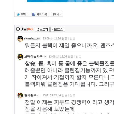
댓글
(82)
|
rksnlapxm
13.08.14 11:26
답글
신고
뭐든지 블랙이 제일 좋으니까요. 맨즈스
보배야놀자구나
13.08.14 12:06
답글
신고
참숯, 콩, 흑미 등 몸에 좋은 블랙물
해줄뿐만 아니라 클린징기능까지 있으니
게 작아져서 기절까지 할지 모른다니 
블랙파워 클렌징폼 기대됩니다. 그리구 제
칠곡흰쿠비
13.08.14 13:34
답글
신고
정말 이제는 피부도 경쟁력이라고 생각
징을 사용해 보았는데