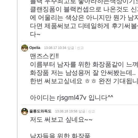
블랙 우주최고로 좋아라하는색상이기도
클랜징폼이 블랙컨셉으로 나온것도 신
에 어울리는 색상은 아니지만 뭔가 남
다면 제품써보고 디테일하게 후기써볼생각
다~
Opelia
13.08.17 10:34
답글
신고
맨즈스킨!!
이름부터 남자를 위한 화장품같이 느
화장품 저는 남성용꺼 잘 안써봤는데..
한번 써보고싶네요 ㅎㅎ 완전 기대됩니
아이디는 rjsgml47v 입니다^^
울릉도와독도
13.08.18 19:58
답글
신고
저도 써보고 싶네요~~
남자들을 위한 화장품