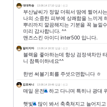
대대하송
13.08.14 17:10
답글
신고
부산날씨가 정말 더워서 땀에 쩔어사
나의 소중한 피부에 상쾌함을 느끼게 
뿌리까지 깔끔해지는 기분을 꼭 늘낄수
미리 감사합니다. ^^
맨즈스킨 아이디 inter500 입니다.
말리지마
13.08.14 18:32
답글
신고
블랙을 좋아하는데 항상 검정색차만 
니 참특이하네요^^
한번 써볼기회를 주셧으면합니다 ㅎ
김포싸니
13.08.14 19:46
답글
신고
매일 운전
하고 다니며 특히나 광대 
햇빛
많이 봐서 축축쳐지고 늘어지고 벌