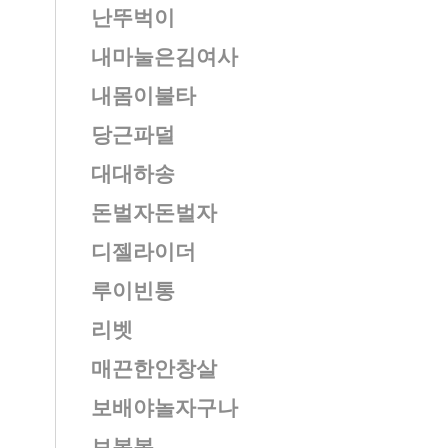
난뚜벅이
내마눌은김여사
내몸이불타
당근파덜
대대하송
돈벌자돈벌자
디젤라이더
루이빈통
리벳
매끈한안창살
보배야놀자구나
보봄봉