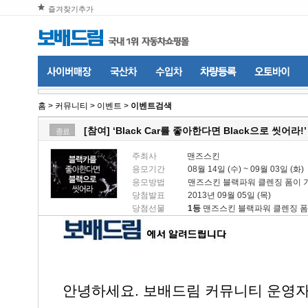
즐겨찾기추가
홈
>
커뮤니티
>
이벤트
>
이벤트검색
[참여] ‘Black Car를 좋아한다면 Black으로 씻어
종료
주최사
맨즈스킨
응모기간
08월 14일 (수) ~ 09월 03일 (화)
응모방법
맨즈스킨 블랙파워 클렌징 폼이 
당첨발표
2013년 09월 05일 (목)
당첨선물
1등
맨즈스킨 블랙파워 클렌징 폼 
안녕하세요. 보배드림 커뮤니티 운영