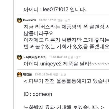
아이디 : lee0171017 입니다.
loversick
13.08.15 17:51
답글
신고
지금 리버스라는 제품명의 폼 클렌징 
낞들더라구요
이전에도 다른거 써봤지만 크게 좋다는
번 써볼수있는 기회가 있었음 좋겠네요
노대하자동차박사
13.08.16 00:20
답글
신고
아이디 uniqeye2 제품을 달라!~~~~~
빵컴온
13.08.16 09:41
답글
신고
< 피부가 점점 울퉁불퉁해지고 있습니다
ID : comeon
노화방지 효과 기대해 보겠습니다. >