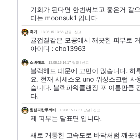
기회가 된다면 한번써보고 좋은거 같으면
디는 moonsuk1 입니다
훅기
13.08.15 13:58
답글
신고
귤껍질같은 모공에서 깨끗한 피부로 거듭
아이디 : cho13963
소비에트
13.08.15 16:17
답글
신고
블랙헤드 때문에 고민이 많습니다. 하
요. 현재 시세스오 uno 워싱스크럽 
습니다. 블랙파워클랜징 포 이름만큼 
다.
힘쌘파란두꺼비
13.08.15 17:37
답글
신고
제 피부는 달표면 입니다.
새로 개통한 고속도로 바닥처럼 깨끗