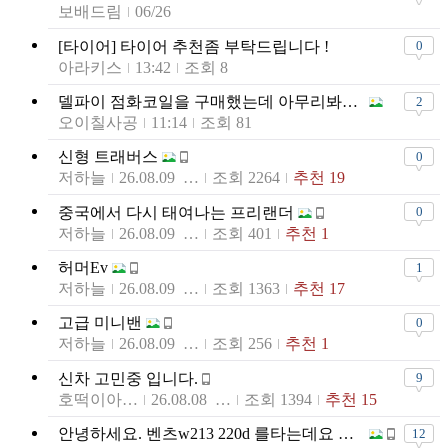
보배드림
06/26
[타이어] 타이어 추천좀 부탁드립니다 !
0
아라키스
13:42
조회 8
델파이 점화코일을 구매했는데 아무리봐도 위조인거 같아요.
2
오이칠사공
11:14
조회 81
신형 트래버스
0
저하늘
26.08.09 21:50
조회 2264
추천 19
중국에서 다시 태여나는 프리랜더
0
저하늘
26.08.09 21:49
조회 401
추천 1
허머Ev
1
저하늘
26.08.09 21:48
조회 1363
추천 17
고급 미니밴
0
저하늘
26.08.09 20:07
조회 256
추천 1
신차 고민중 입니다.
9
호떡이아바이
26.08.08 09:25
조회 1394
추천 15
안녕하세요. 벤츠w213 220d 를타는데요 형님들 누유일가요
12