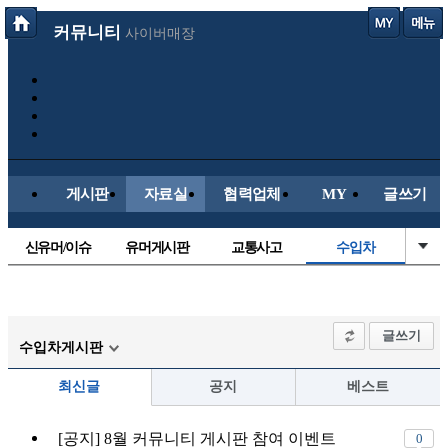
커뮤니티
사이버매장
게시판
자료실
협력업체
MY
글쓰기
신유머/이슈
유머게시판
교통사고
수입차
국산차
내차사진
직찍/특종
자동차사진
후방주의방
레이싱모델
자유사진
군사/무기
글쓰기
수입차게시판
트럭/버스
항공/해운/철도
올드카/추억
오토바이
최신글
공지
베스트
장착시공사진
[공지] 8월 커뮤니티 게시판 참여 이벤트
0