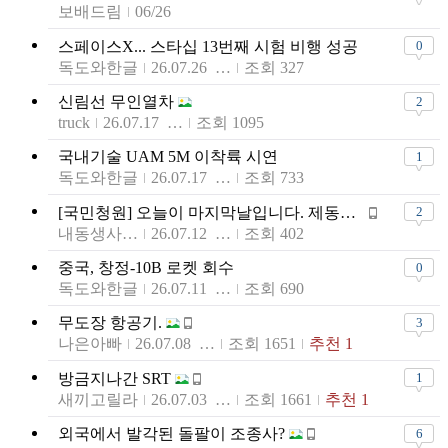
보배드림
06/26
스페이스X... 스타십 13번째 시험 비행 성공
0
독도와한글
26.07.26 20:34
조회 327
신림선 무인열차
2
truck
26.07.17 20:41
조회 1095
국내기술 UAM 5M 이착륙 시연
1
독도와한글
26.07.17 03:57
조회 733
[국민청원] 오늘이 마지막날입니다. 제동생을 살려주세요
2
내동생사랑해92
26.07.12 13:39
조회 402
중국, 창정-10B 로켓 회수
0
독도와한글
26.07.11 19:13
조회 690
무도장 항공기.
3
나은아빠
26.07.08 11:00
조회 1651
추천 1
방금지나간 SRT
1
새끼고릴라
26.07.03 21:34
조회 1661
추천 1
외국에서 발각된 돌팔이 조종사?
6