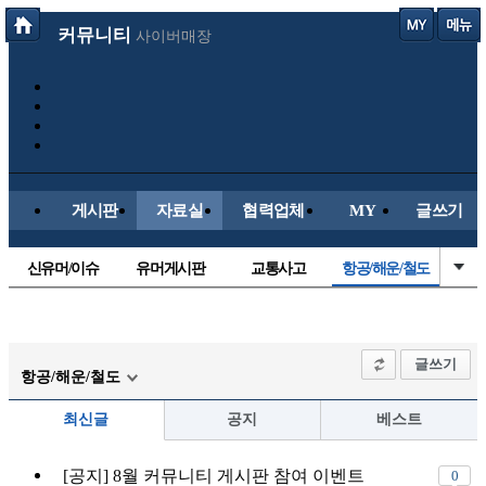
커뮤니티
사이버매장
게시판
자료실
협력업체
MY
글쓰기
신유머/이슈
유머게시판
교통사고
항공/해운/철도
국산차
수입차
내차사진
직찍/특종
자동차사진
후방주의방
레이싱모델
자유사진
글쓰기
항공/해운/철도
군사/무기
트럭/버스
올드카/추억
오토바이
최신글
공지
베스트
장착시공사진
[공지] 8월 커뮤니티 게시판 참여 이벤트
0