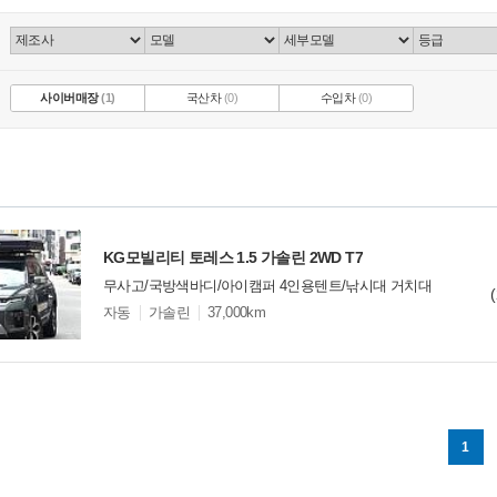
사이버매장
(1)
국산차
(0)
수입차
(0)
KG모빌리티 토레스 1.5 가솔린 2WD T7
무사고/국방색바디/아이캠퍼 4인용텐트/낚시대 거치대
모
자동
가솔린
37,000km
델
옵
비교
션
1