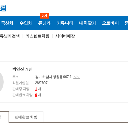
국산차
수입차
튜닝카
커뮤니티
내차팔기
오토바이
튜닝카검색
리스렌트차량
사이버매장
보
박연진
개인
주소
경기 하남시 망월동 997-1
지도
회원가입일
26/07/07
판매중 차량
1
대
판매완료 차량
0
대
량
판매완료 차량