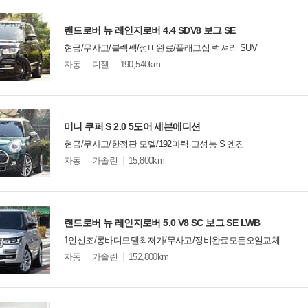
랜드로버 뉴 레인지로버 4.4 SDV8 보그 SE
현금/무사고/블랙팩/정비완료/플래그십 럭셔리 SUV
모
자동
디젤
190,540km
델
옵
비교
션
미니 쿠퍼 S 2.0 5도어 세븐에디션
현금/무사고/한정판 모델/192마력 고성능 S 엔진
모
자동
가솔린
15,800km
델
옵
비교
션
랜드로버 뉴 레인지로버 5.0 V8 SC 보그 SE LWB
1인신조/롱바디모델최저가/무사고/정비완료모든오일교체
모
자동
가솔린
152,800km
델
옵
비교
션