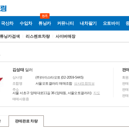
국산차
수입차
튜닝카
커뮤니티
내차팔기
오토바이
튜닝카검색
리스렌트차량
사이버매장
보
김성태
딜러
판매
상사명
(주)아이스타오토 (02-2059-5445)
회원
조합명
서울오토갤러리 매매조합
상사/조합정보
판매
주소
판매
서울 서초구 양재대로11길 36 (양재동, 서울오토갤러리)
지도
판매
매매사원증
량
판매완료 차량