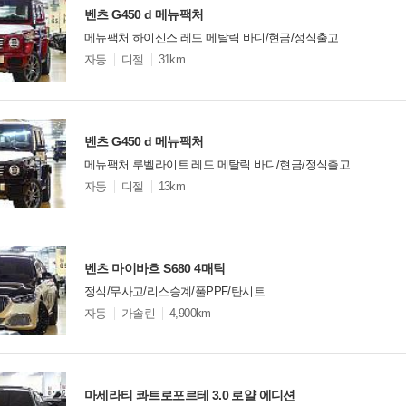
벤츠 G450 d 메뉴팩처
메뉴팩처 하이신스 레드 메탈릭 바디/현금/정식출고
모
자동
디젤
31km
델
옵
비교
션
벤츠 G450 d 메뉴팩처
메뉴팩처 루벨라이트 레드 메탈릭 바디/현금/정식출고
모
자동
디젤
13km
델
옵
비교
션
벤츠 마이바흐 S680 4매틱
정식/무사고/리스승계/풀PPF/탄시트
모
자동
가솔린
4,900km
델
옵
비교
션
마세라티 콰트로포르테 3.0 로얄 에디션