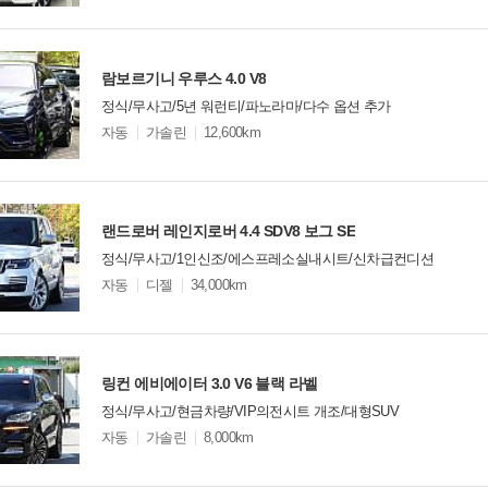
옵
비교
션
람보르기니 우루스 4.0 V8
정식/무사고/5년 워런티/파노라마/다수 옵션 추가
모
자동
가솔린
12,600km
델
옵
비교
션
랜드로버 레인지로버 4.4 SDV8 보그 SE
정식/무사고/1인신조/에스프레소실내시트/신차급컨디션
모
자동
디젤
34,000km
델
옵
비교
션
링컨 에비에이터 3.0 V6 블랙 라벨
정식/무사고/현금차량/VIP의전시트 개조/대형SUV
모
자동
가솔린
8,000km
델
옵
비교
션