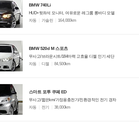
BMW 740Li
HUD+뒷좌석 모니터, 여유로운 레그룸 롱바디 모델
모
자동
가솔린
164,000km
델
옵
비교
션
BMW 520d M 스포츠
무사고/브라운시트/184마력 고효율 디젤 인기 세단
모
자동
디젤
84,500km
델
옵
비교
션
스마트 포투 쿠페 ED
무사고/짧은km/가정용충전기/친환경적인 전기 경차
모
자동
전기
38,000km
델
옵
비교
션