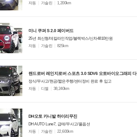
모
자동
가솔린
1,200km
델
옵
비교
션
미니 쿠퍼 S 2.0 페이버드
25년 최신형/데칼라인작업/블랙박스/신차4810만원
모
자동
가솔린
825km
델
옵
비교
션
랜드로버 레인지로버 스포츠 3.0 SDV6 오토바이오그래피 
정식/무사고/현금/짧은주행/센터정비 완료 후 입고
모
자동
디젤
38,240km
델
옵
비교
션
DH오토 카니발 하이리무진
DH AUTO Lune7, 급매/무사고/풀옵션
모
자동
가솔린
22,600km
델