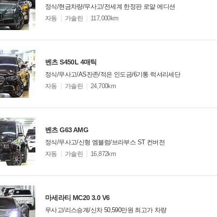
정식/현금차량/무사고/전세계 한정판 로얄 에디션
모
자동
가솔린
117,000km
델
옵
비교
션
벤츠 S450L 4매틱
정식/무사고/AS잔존/적은 인도금/6기통 럭셔리세단
모
자동
가솔린
24,700km
델
옵
비교
션
벤츠 G63 AMG
정식/무사고/신형 엠블럼/브라부스 ST 컨버전
모
자동
가솔린
16,872km
델
옵
비교
션
마세라티 MC20 3.0 V6
무사고/리스승계/신차 50,590만원 최고가 차량