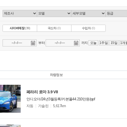
사이버매장
(39)
국산차
(0)
수입차
(0)
부터
까지
오늘
1주일
15일
1개
차량정보
페라리 로마 3.9 V8
인디오더/24년3월등록/카본풀44.210만원/ppf
모
자동
가솔린
5,617km
델
옵
비교
션