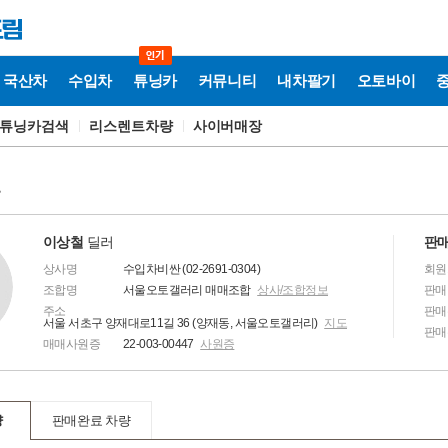
국산차
수입차
튜닝카
커뮤니티
내차팔기
오토바이
튜닝카검색
리스렌트차량
사이버매장
보
이상철
딜러
판매
상사명
수입차비싼 (02-2691-0304)
회원
조합명
서울오토갤러리 매매조합
상사/조합정보
판매
주소
판매
서울 서초구 양재대로11길 36 (양재동, 서울오토갤러리)
지도
판매
매매사원증
22-003-00447
사원증
량
판매완료 차량