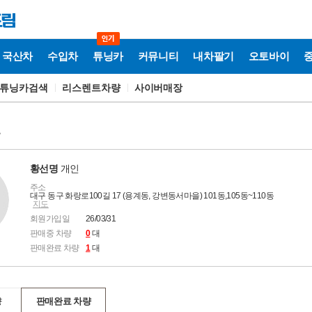
국산차
수입차
튜닝카
커뮤니티
내차팔기
오토바이
튜닝카검색
리스렌트차량
사이버매장
보
황선명
개인
주소
대구 동구 화랑로100길 17 (용계동, 강변동서마을) 101동,105동~110동
지도
회원가입일
26/03/31
판매중 차량
0
대
판매완료 차량
1
대
량
판매완료 차량