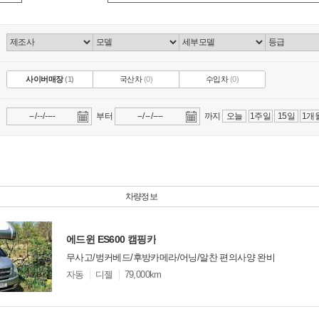
사이버매장
(1)
국산차
(0)
수입차
(0)
부터
까지
오늘
1주일
15일
1개
차량정보
에드윈 ES600 캠핑카
무사고/벙커베드/후방카메라/어닝/알찬 편의사양 완비
모
자동
디젤
79,000km
델
옵
비교
션