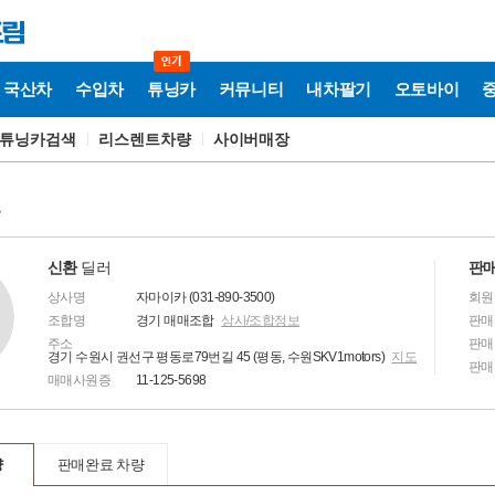
국산차
수입차
튜닝카
커뮤니티
내차팔기
오토바이
튜닝카검색
리스렌트차량
사이버매장
보
신환
딜러
판매
상사명
자마이카 (031-890-3500)
회원
조합명
경기 매매조합
상사/조합정보
판매
주소
판매
경기 수원시 권선구 평동로79번길 45 (평동, 수원SKV1motors)
지도
판매
매매사원증
11-125-5698
량
판매완료 차량