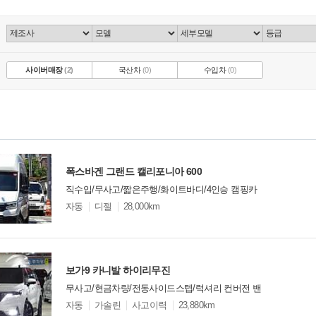
사이버매장
(2)
국산차
(0)
수입차
(0)
폭스바겐 그랜드 캘리포니아 600
직수입/무사고/짧은주행/화이트바디/4인승 캠핑카
모
자동
디젤
28,000km
델
옵
비교
션
보가9 카니발 하이리무진
무사고/현금차량/전동사이드스텝/럭셔리 컨버전 밴
모
자동
가솔린
사고이력
23,880km
델