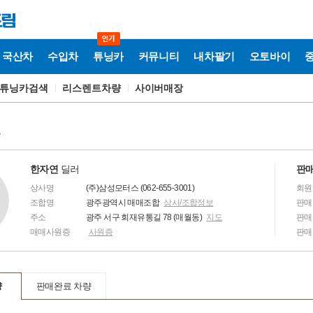
국산차
수입차
튜닝카
커뮤니티
내차팔기
오토바이
튜닝카검색
리스렌트차량
사이버매장
보
한자연
딜러
판매
상사명
(주)삼성모터스 (062-655-3001)
회원
조합명
광주광역시 매매조합
상사/조합정보
판매
주소
광주 서구 회재유통길 78 (매월동)
지도
판매
매매사원증
사원증
판매
량
판매완료 차량