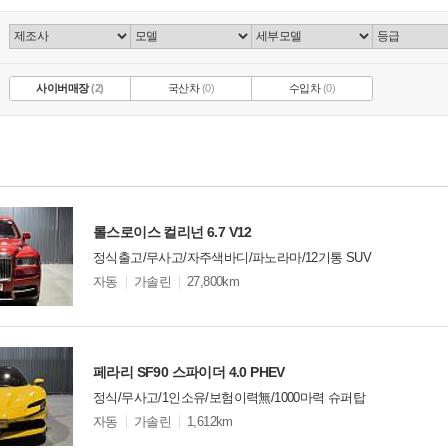
사이버매장
(2)
국산차
(0)
수입차
(0)
롤스로이스 컬리넌 6.7 V12
정식출고/무사고/자주색바디/파노라마/12기통 SUV
모
자동
가솔린
27,800km
델
옵
비교
션
페라리 SF90 스파이더 4.0 PHEV
정식/무사고/1인소유/보험이력無/1000마력 슈퍼탑
모
자동
가솔린
1,612km
델