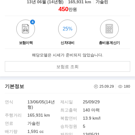
13년 06월 (14년형)
165,931 km
가솔린
450
만원
4
25%
보험이력
신차대비
총비용 계산기
해당모델은 시세가 준비되지 않았습니다.
보험료 조회
기본정보
25.09.29
180
연식
13/06/05(14년
제시일
25/09/29
형)
최고출력
140 마력
주행거리
165,931 km
복합연비
13.9 km/l
연료
가솔린
승차정원
5
배기량
1,591 cc
제작일
13/05/31