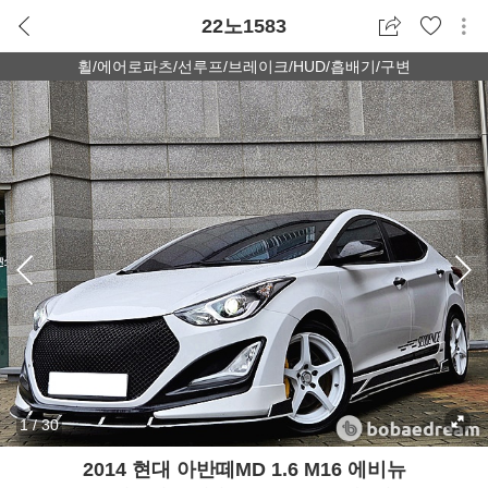
22노1583
휠/에어로파츠/선루프/브레이크/HUD/흡배기/구변
1
/
30
2014 현대 아반떼MD 1.6 M16 에비뉴