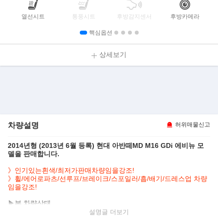
열선시트
통풍시트
후방감지센서
후방카메라
핵심옵션
상세보기
차량설명
허위매물신고
2014년형 (2013년 6월 등록) 현대 아반떼MD M16 GDi 에비뉴 모
델을 판매합니다.
》인기있는흰색/최저가판매차량임을강조!
》휠/에어로파츠/선루프/브레이크/스포일러/흡/배기/드레스업 차량
임을강조!
▶본 차량상태..
- 오토미션
설명글