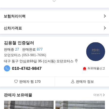
- 광택완료
- 무사고 운행
- 깔끔한흰색바디
- 165,931m 실주행
보험처리이력
- 정숙한 1.6L 가솔린 엔진
- 철저하게 관리된 실내/외관
신차가격표
▶튜닝내역
- 흡기
- HUD
- 사제휠
김용철 인증딜러
- 스포일러
27
877
판매중
판매완료
- 블랙박스
- 루프스킨
모던모터스
(053-981-7696)
- 리무진시트
대구 동구 안심로69길 35 (신서동) 모던모터스
- 브레이크튜닝
- 배기(구변완료)
010-4742-9847
허위매물신고
- 프론트/사이드/리어 에어로파츠
▶추가옵션
판매자 찜
170
판매자 정보
- 세이프티 썬루프(45만원)
- 하이패스시스템 (ECM 룸미러 내장)(25만원)
판매자 보유매물
더보기
▶국내 최초로 적용!『1.6ℓ GDI 엔진』
현대자동차에서 독자적으로 개발한 GDi엔진은 연비와 내구성, 성능
과 응답성에 있어 탁월한 발전을 가져왔다.
연비 면에서는 준중형 국내 자동차에서는 비교 상대가 없고 글로벌