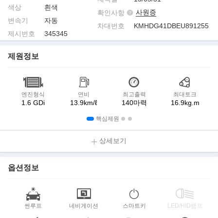
색상
흰색
사원증
확인사항
변속기
자동
차대번호
KMHDG41DBEU891255
제시번호
345345
제원정보
엔진형식
연비
최고출력
최대토크
1.6 GDi
13.9km/ℓ
140마력
16.9kg.m
핵심제원
상세보기
옵션정보
썬루프
네비게이션
스마트키
LED/HID램프