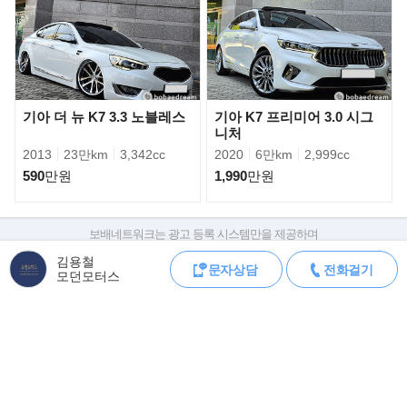
기준 으로도 외국 자동차들 과 비교 하여도
연비와 출력 등이 우위성에 있어 압도적인 성능을 자랑하고 있다.
기존 가솔린 직분사 방식에서 고압을 가한 연료를 연소실로 직접 분
사하는 방식인 현대자동차의 GDi 엔진은
최대출력 140마력의 파워를 자랑하면서도 소량의 배출가스만 배출
기아 더 뉴 K7 3.3 노블레스
기아 K7 프리미어 3.0 시그
하며 엄격하기로 유명한 미국 배출가스 기준인
니처
ULEV2(Ultra-low emission vehicle.초저공해 차량)와PZEV(partial
zero emission vehicle)의 규제치에 만족 시켰다.
2013
23만km
3,342cc
2020
6만km
2,999cc
590
만원
1,990
만원
》소음으로부터 자유로워지다
또한 도어부 2중 차음 구조를 채택하고 필라 부분 충진재를 적용해
실내소음 및 풍절음을 감소시켰다.
보배네트워크는 광고 등록 시스템만을 제공하며
》중형 컴팩트에 걸맞는 6단 자동변속기
판매자가 직접 등록한 내용에 대한 모든 책임은 판매자에게 있습니다.
현대 자동차의 독자기술로 개발하고, 효율과 변속감까지 업그레이
김용철
문자상담
전화걸기
차량 구매 시 차량등록증, 성능점검기록부, 실제 차량 상태,
드 된 6단 자동변소기는 최신 트렌드인
모던모터스
차대번호 조회로 직접 정보를 확인하세요.
게이트식 쉬프트 패턴과 스포츠 모드가 적용되었다. 아반떼의 폭박
차대번호는 등록증과 성능지에 나와있으며
적 파워를 다이나믹하게 컨트롤하는
조회 시 정확한 옵션과 제원을 확인 할 수 있습니다.
감각은 예술이라 할 수 있다.
보배네트워크는 통신판매중개자로 통신판매 당사자가 아니며,
》템테이션 라이트로 운전자를 잡아 끄는 ‘웰컴 시스템’
상품·거래정보, 거래에 대하여 책임을 지지 않습니다.
운전자가 먼발치에서 리모컨키나 스마트키를 작동시키면 우선 시야
가 확보될 수 있도록
아웃사이드 미러하단의 LED퍼들램프가 자동으로 점등되면서 운전
모바일 중고차 등록
공지