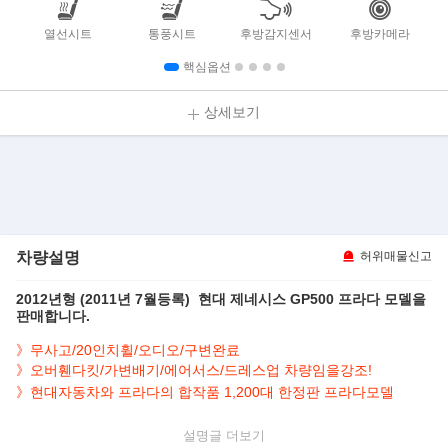
열선시트
통풍시트
후방감지센서
후방카메라
핵심옵션
상세보기
차량설명
허위매물신고
2012년형 (
2011년 7월등록)
현대 제네시스 GP500 프라다 모델을
판매합니다.
》무사고/20인치휠/오디오/구변완료
》오버휀다킷/가변배기/에어서스/드레스업 차량임을강조!
》현대자동차와 프라다의 합작품 1,200대 한정판 프라다모델
▶본 차량상태..
설명글