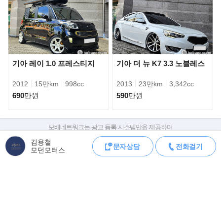
- 후방카메라
- 전동트렁크
- 리어모니터
- 워크인시트
- 천연가죽시트
- 통합주행모드
기아 레이 1.0 프레스티지
기아 더 뉴 K7 3.3 노블레스
- 리어 전동커튼
- 8단자동변속기
2012
15만km
998cc
2013
23만km
3,342cc
- 뒷좌석전동시트
690
만원
590
만원
- 뒷좌석열선시트
- 전동틸팅식핸들
- 도난방지시스템
보배네트워크는 광고 등록 시스템만을 제공하며
- 진폭감응형댐퍼
판매자가 직접 등록한 내용에 대한 모든 책임은 판매자에게 있습니다.
- LED리어콤비램프
김용철
문자상담
전화걸기
차량 구매 시 차량등록증, 성능점검기록부, 실제 차량 상태,
모던모터스
- 고급크롬 DLO몰딩
차대번호 조회로 직접 정보를 확인하세요.
- 다크크롬도금외장
차대번호는 등록증과 성능지에 나와있으며
조회 시 정확한 옵션과 제원을 확인 할 수 있습니다.
- 운전석메모리시트
보배네트워크는 통신판매중개자로 통신판매 당사자가 아니며,
- 이중접합차음유리
상품·거래정보, 거래에 대하여 책임을 지지 않습니다.
- 슈퍼비전클러스터
- 듀얼풀오토에어컨
모바일 중고차 등록
- GP500 후면 엠블럼
공지