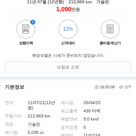
11년 07월 (12년형)
213,969 km
가솔린
1,090
만원
7
13%
보험이력
신차대비
총비용 계산기
해당모델은 시세가 준비되지 않았습니다.
보험료 조회
기본정보
26.05.08
177
연식
11/07/21(12년
제시일
26/04/23
형)
최고출력
430 마력
주행거리
213,969 km
복합연비
9.0 km/l
연료
가솔린
승차정원
5
배기량
5,038 cc
제작일
11/07/18