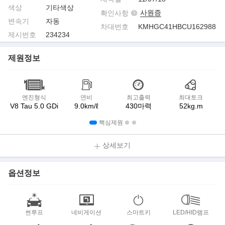
색상
기타색상
사원증
확인사항
변속기
자동
차대번호
KMHGC41HBCU162988
제시번호
234234
제원정보
엔진형식
연비
최고출력
최대토크
V8 Tau 5.0 GDi
9.0km/ℓ
430마력
52kg.m
핵심제원
상세보기
옵션정보
썬루프
네비게이션
스마트키
LED/HID램프