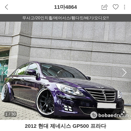
11마4864
무사고/20인치휠/에어서스/휀다킷/배기/오디오!!
1
/
30
2012 현대 제네시스 GP500 프라다