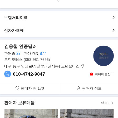
- 오토미션
- 가격절충 가능
- 213969km 실주행
보험처리이력
- 합리적인 가격에 판매
- 엔진/미션 상태최상 보유 중
신차가격표
- 성능테스트 후 경정비 완료 차량
- 외관 매우 깔끔하며, 실내 및 엔진룸 크리링 완료
- 차량구입시 성능보증서 발급으로 차량상태 및 사고유무를 확인 가
김용철 인증딜러
능
27
877
판매중
판매완료
- 엔진/미션은 전혀 걱정 마십시요. 양호한 상태가 아니면 절대 판매
모던모터스
(053-981-7696)
하지 않음
대구 동구 안심로69길 35 (신서동) 모던모터스
▶옵션 내역
010-4742-9847
허위매물신고
- TPMS
판매자 찜
170
판매자 정보
- 썬루프
- 레인센서
- 버튼시동
판매자 보유매물
더보기
- 스마트키
- 전방카메라