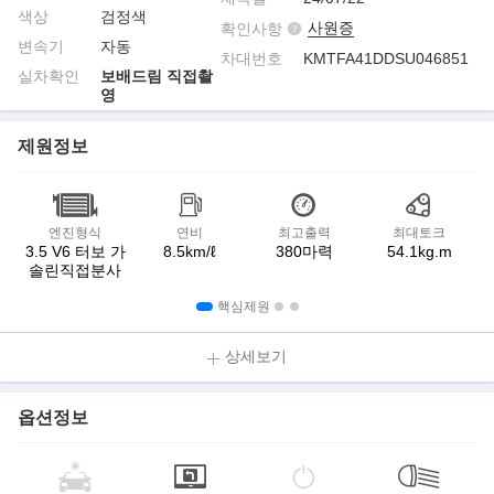
색상
검정색
사원증
확인사항
변속기
자동
차대번호
KMTFA41DDSU046851
실차확인
보배드림 직접촬
영
제원정보
엔진형식
연비
최고출력
최대토크
3.5 V6 터보 가
8.5km/ℓ
380마력
54.1kg.m
솔린직접분사
핵심제원
상세보기
옵션정보