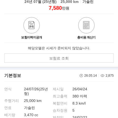
24년 07월 (25년형)
25,000 km
가솔린
7,580
만원
보험이력미공개
총비용 계산기
해당모델은 시세가 준비되지 않았습니다.
보험료 조회
기본정보
26.05.14
2,875
연식
24/07/26(25년
제시일
26/04/24
형)
최고출력
380 마력
주행거리
25,000 km
복합연비
8.3 km/l
연료
가솔린
승차정원
5
배기량
3,470 cc
제작일
24/07/22