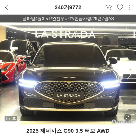
240거9772
풀타임4륜3.5T/완전무사고/현금차량/29년7월AS
1
/
30
2025 제네시스 G90 3.5 터보 AWD