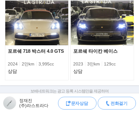
있는 실내외 디자인은 물론, 바쁜 일상을 살아가는 고객에게 운전
부담을 덜어줄 첨단 주행 보조 기술과
이동 시간에 가치를 더하는 다양한 기술들이 집약돼 고급차의 새로
운 방향성을 제시한다.
포르쉐 718 박스터 4.0 GTS
포르쉐 타이칸 베이스
2024
2만km
3,995cc
2023
3만km
129cc
상담
상담
보배네트워크는 광고 등록 시스템만을 제공하며
판매자가 직접 등록한 내용에 대한 모든 책임은 판매자에게 있습니다.
정재진
문자상담
전화걸기
차량 구매 시 차량등록증, 성능점검기록부, 실제 차량 상태,
(주)라스트라다
차대번호 조회로 직접 정보를 확인하세요.
차대번호는 등록증과 성능지에 나와있으며
조회 시 정확한 옵션과 제원을 확인 할 수 있습니다.
보배네트워크는 통신판매중개자로 통신판매 당사자가 아니며,
제네시스는 신규 크레스트 그릴과 날렵한 두 줄 램프로 제네시스 엠
상품·거래정보, 거래에 대하여 책임을 지지 않습니다.
블럼을 형상화한 전면부, 럭셔리 세단의