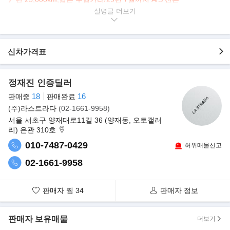
》AWD 시스템+380마력 6기통 터보 플래그십 대형 세단
설명글
▶본 차량상태..
- 현금차량
신차가격표
- 완전무사고
- 25
,000km 실주행
- 연식대비 짧은주행
정재진 인증딜러
- 블랙바디 + 꼬냑시트
18
16
판매중
판매완료
- 29년 7월까지 A/S가능
(주)라스트라다
(02-1661-9958)
- 최상의 밸런스 풀타임 4륜
서울 서초구 양재대로11길 36 (양재동, 오토갤러
-
뱅앤올룹슨 사운드 시스템
리) 은관 310호
-
380마력 Turbo 퍼포먼스 플래그십 대형 세단
- 옵션으로 네비게이션/어라운드뷰/전동트렁크/무선충전/전동.통풍.
010-7487-0429
허위매물신고
메모리시트 등..
02-1661-9958
▶제네시스, 풀체인지 G90 공개..."력셔리 브랜드 위상 강화"
현대차 프리미엄 브랜드 제네시스의 럭셔리 플래그십 세단 G90 신
판매자 찜
34
판매자 정보
형이 출시됐다. G90는 완전변경 4세대
모델로 제네시스의 디자인 철학과 우수한 상품성을 갖춘 플래그십
판매자 보유매물
더보기
세단이다. 최고급 세단에 걸맞은 품격