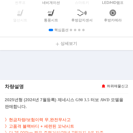
썬루프
네비게이션
스마트키
LED/HID램프
열선시트
통풍시트
후방감지센서
후방카메라
핵심옵션
상세보기
차량설명
허위매물신고
2025년형 (2024년 7월등록)
모델을
제네시스 G90 3.5 터보 AWD
판매합니다.
》현금차량/보험이력 무,완전무사고
》고품격
블랙바디 + 세련된 꼬냑시트
》
단 25,000km,짧은 주행거리/
29년 7월까지 A/S 잔존