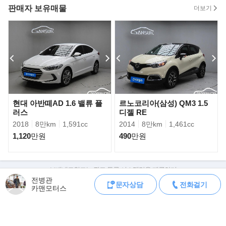
★차량상태 베리굿 /실내외관깔금/ 엔진및션최상/ 잡소리없음 차량
판매자 보유매물
더보기
상태좋아요~//최저가!!★
▶ 구입 방법
》금요일 오후부터 월요일 오전 까지는 보배드림 직원들 없어서 허
의,미끼 매물 많이 올라 옵니다.
성능기록부 없거나 가격이 동급매물보다 싸거나 하는 매물은 허의,
미끼 매물일 가능성이 높으니 주의 하세요,
현대 아반떼AD 1.6 밸류 플
르노코리아(삼성) QM3 1.5
러스
디젤 RE
》차량 탁송 거래도 오랜 기간동안 하고 있습니다. 요즘엔 편하게
2018
8만km
1,591cc
2014
8만km
1,461cc
탁송거래들 많이 하시네요,
1,120
만원
490
만원
》탁송거래시 동영상으로 차량정보 세세히 확인해 드리고 있습니
다.
》동영상으로 차량정보 확인후 마음에 드시면 바로 탁송으로 차량
보배네트워크는 광고 등록 시스템만을 제공하며
받아 보실수 있습니다.
판매자가 직접 등록한 내용에 대한 모든 책임은 판매자에게 있습니다.
전병관
문자상담
전화걸기
카맨모터스
차량 구매 시 차량등록증, 성능점검기록부, 실제 차량 상태,
》제 월 판매량의 대부분은 탁송거래로 이루어 지고 있습니다..
차대번호 조회로 직접 정보를 확인하세요.
차대번호는 등록증과 성능지에 나와있으며
》캐피탈 할부,리스를 같이 하고 있으며 차량대차와 당일 차량출고
조회 시 정확한 옵션과 제원을 확인 할 수 있습니다.
가능 합니다.