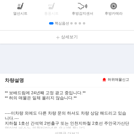
열선시트
통풍시트
후방감지센서
후방카메라
핵심옵션
상세보기
차량설명
허위매물신고
** 보배드림에 24년째 고정 광고 중입니다.**
** 허의 매물은 일체 올리지 않습니다.**
----이차량 외에도 다른 차량 문의 하셔도 차량 상담 해드리고 있습
니다.---
지하철 1호선 간석역 2번출구 또는 인천지하철 2호선 주안국가산단
역이며 버스는 인천터미널로 오시면 됩니다.
근거리 분들을 위해 교통편이 불편한 분들은 미리 연락 주시면 계신
설명글