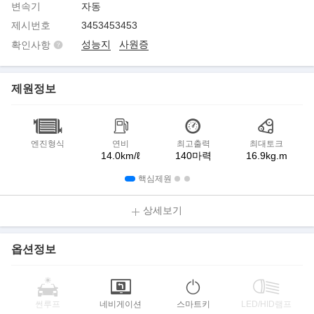
변속기
자동
제시번호
3453453453
성능지
사원증
확인사항
제원정보
엔진형식
연비
최고출력
최대토크
14.0km/ℓ
140마력
16.9kg.m
핵심제원
상세보기
옵션정보
썬루프
네비게이션
스마트키
LED/HID램프