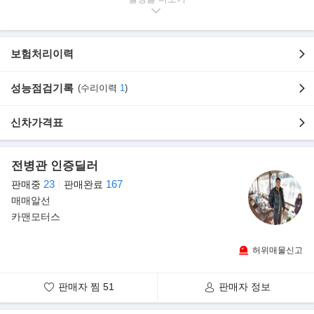
곳 까지 픽업 나가 드립니다.--------
----요즘은 탁송으로 주로 판매하고 있습니다.
시간 없거나 먼거리 분들을 위해 제가 직접 차량 확인후 동영상으로
보험처리이력
장단점
자세히 찍어 보내 드리고 영상 받아본후 결정 하시면 됩니다. --------
-
성능점검기록
(수리이력
1
)
신차가격18,890,000원
신차가격표
포함옵션
기본형-ECM&ETCS
17인치휠&TPMS
전병관 인증딜러
23
167
판매중
판매완료
》무사고,1인소유,중고차매매상사의 중고차 성능점검을 마친 합법
매매알선
적인 차량입니다.
카맨모터스
》성능기록부상 하부 누유 없이 진단 나온 관리 잘된 차량입니다.
》전차주가 소중히 관리한 차량입니다.상태 좋은 차량 선별하여 올
허위매물신고
립니다.차량상태 특AA급 입니다.
》 영업이력렌트이력 없는 순수 자가용 입니다.차량상태 최고 !! 전
판매자 찜
51
판매자 정보
국최저가판매 !!